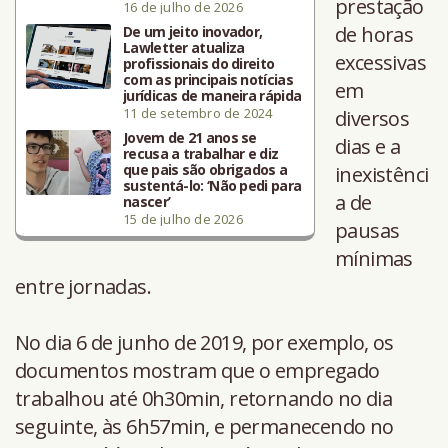
prestação
16 de julho de 2026
de horas
De um jeito inovador,
Lawletter atualiza
excessivas
profissionais do direito
com as principais notícias
em
jurídicas de maneira rápida
11 de setembro de 2024
diversos
Jovem de 21 anos se
dias e a
recusa a trabalhar e diz
que pais são obrigados a
inexistênci
sustentá-lo: ‘Não pedi para
a de
nascer’
15 de julho de 2026
pausas
mínimas
entre jornadas.
No dia 6 de junho de 2019, por exemplo, os
documentos mostram que o empregado
trabalhou até 0h30min, retornando no dia
seguinte, às 6h57min, e permanecendo no