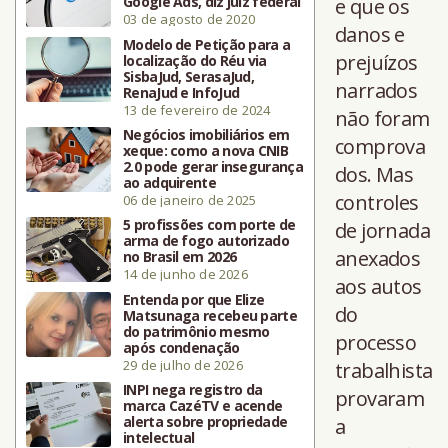
Google Ads, diz juiz federal
e que os
03 de agosto de 2020
danos e
Modelo de Petição para a
prejuízos
localização do Réu via
SisbaJud, SerasaJud,
narrados
RenaJud e InfoJud
13 de fevereiro de 2024
não foram
Negócios imobiliários em
comprova
xeque: como a nova CNIB
2.0 pode gerar insegurança
dos. Mas
ao adquirente
controles
06 de janeiro de 2025
5 profissões com porte de
de jornada
arma de fogo autorizado
anexados
no Brasil em 2026
14 de junho de 2026
aos autos
Entenda por que Elize
do
Matsunaga recebeu parte
do patrimônio mesmo
processo
após condenação
29 de julho de 2026
trabalhista
INPI nega registro da
provaram
marca CazéTV e acende
alerta sobre propriedade
a
intelectual