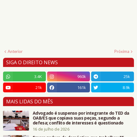
Anterior
Próxima
SIGA O DIREITO NEWS
3.4K
960k
25k
21k
161k
8.9k
MAIS LIDAS DO MÊS
Advogado é suspenso por integrante do TED da
OAB/ES que copiava suas peças, segundo a
defesa; conflito de interesses é questionado
16 de julho de 2026