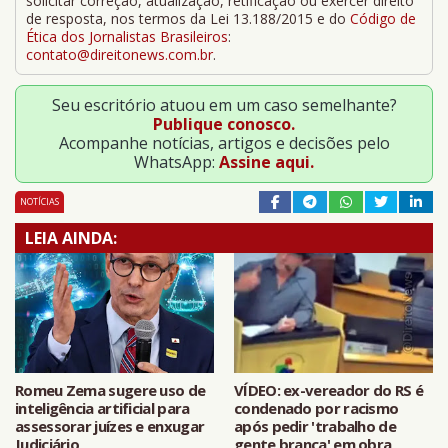
solicitar correção, atualização, retificação ou exercer direito
de resposta, nos termos da Lei 13.188/2015 e do
Código de
Ética dos Jornalistas Brasileiros
:
contato@direitonews.com.br
.
Seu escritório atuou em um caso semelhante?
Publique conosco.
Acompanhe notícias, artigos e decisões pelo
WhatsApp:
Assine aqui.
NOTÍCIAS
LEIA AINDA:
Romeu Zema sugere uso de
VÍDEO: ex-vereador do RS é
inteligência artificial para
condenado por racismo
assessorar juízes e enxugar
após pedir 'trabalho de
Judiciário
gente branca' em obra