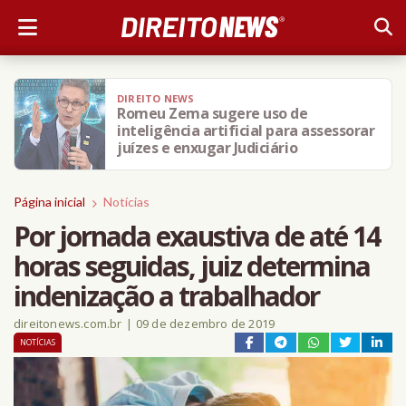
AMO DIREITO
Justiça reconhece mensalidade
escolar de criança autista como
despesa médica e autoriza dedução
integral no IR
Página inicial
Notícias
Por jornada exaustiva de até 14
horas seguidas, juiz determina
indenização a trabalhador
direitonews.com.br
|
09 de dezembro de 2019
NOTÍCIAS