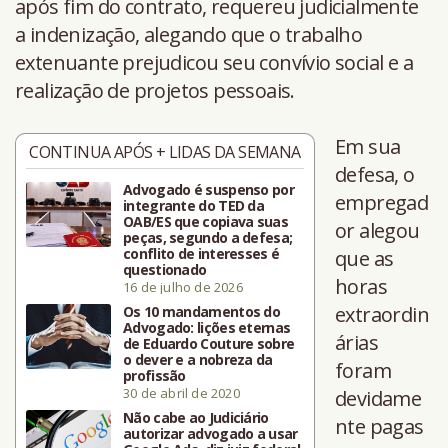
após fim do contrato, requereu judicialmente
a indenização, alegando que o trabalho
extenuante prejudicou seu convívio social e a
realização de projetos pessoais.
Em sua
CONTINUA APÓS + LIDAS DA SEMANA
defesa, o
Advogado é suspenso por
empregad
integrante do TED da
OAB/ES que copiava suas
or alegou
peças, segundo a defesa;
conflito de interesses é
que as
questionado
horas
16 de julho de 2026
extraordin
Os 10 mandamentos do
Advogado: lições eternas
árias
de Eduardo Couture sobre
o dever e a nobreza da
foram
profissão
30 de abril de 2020
devidame
Não cabe ao Judiciário
nte pagas
autorizar advogado a usar