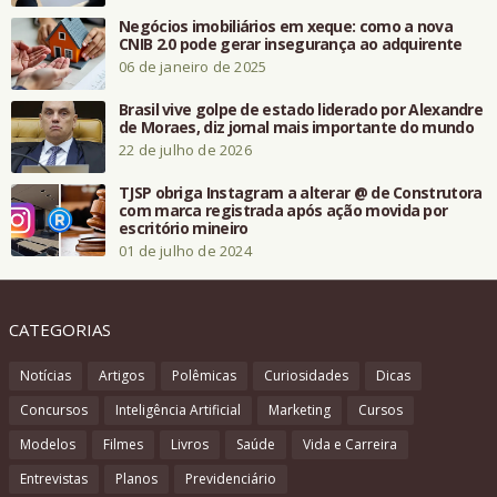
Negócios imobiliários em xeque: como a nova
CNIB 2.0 pode gerar insegurança ao adquirente
06 de janeiro de 2025
Brasil vive golpe de estado liderado por Alexandre
de Moraes, diz jornal mais importante do mundo
22 de julho de 2026
TJSP obriga Instagram a alterar @ de Construtora
com marca registrada após ação movida por
escritório mineiro
01 de julho de 2024
CATEGORIAS
Notícias
Artigos
Polêmicas
Curiosidades
Dicas
Concursos
Inteligência Artificial
Marketing
Cursos
Modelos
Filmes
Livros
Saúde
Vida e Carreira
Entrevistas
Planos
Previdenciário