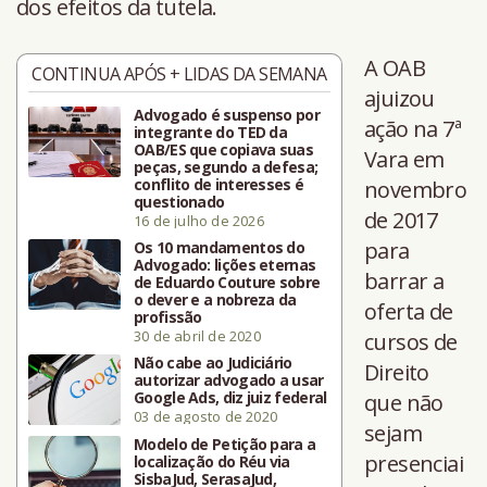
dos efeitos da tutela.
A OAB
CONTINUA APÓS + LIDAS DA SEMANA
ajuizou
Advogado é suspenso por
ação na 7ª
integrante do TED da
OAB/ES que copiava suas
Vara em
peças, segundo a defesa;
conflito de interesses é
novembro
questionado
de 2017
16 de julho de 2026
para
Os 10 mandamentos do
Advogado: lições eternas
barrar a
de Eduardo Couture sobre
o dever e a nobreza da
oferta de
profissão
30 de abril de 2020
cursos de
Não cabe ao Judiciário
Direito
autorizar advogado a usar
Google Ads, diz juiz federal
que não
03 de agosto de 2020
sejam
Modelo de Petição para a
presenciai
localização do Réu via
SisbaJud, SerasaJud,