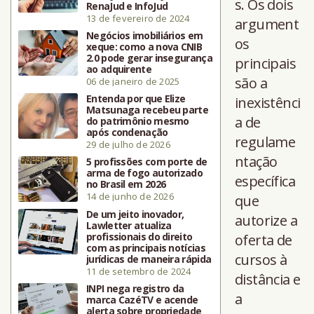
s. Os dois
RenaJud e InfoJud
13 de fevereiro de 2024
argument
Negócios imobiliários em
os
xeque: como a nova CNIB
2.0 pode gerar insegurança
principais
ao adquirente
são a
06 de janeiro de 2025
Entenda por que Elize
inexistênci
Matsunaga recebeu parte
a de
do patrimônio mesmo
após condenação
regulame
29 de julho de 2026
ntação
5 profissões com porte de
arma de fogo autorizado
específica
no Brasil em 2026
14 de junho de 2026
que
De um jeito inovador,
autorize a
Lawletter atualiza
profissionais do direito
oferta de
com as principais notícias
cursos à
jurídicas de maneira rápida
11 de setembro de 2024
distância e
INPI nega registro da
a
marca CazéTV e acende
alerta sobre propriedade