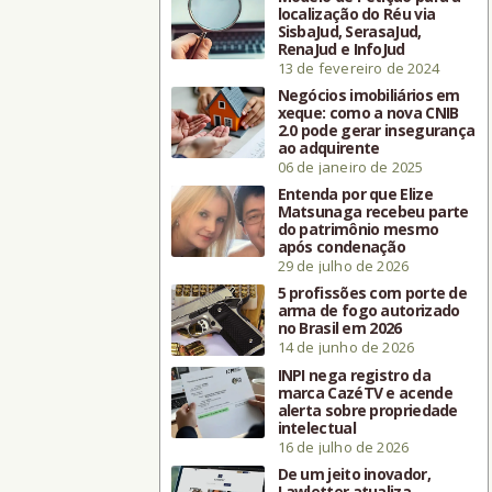
localização do Réu via
SisbaJud, SerasaJud,
RenaJud e InfoJud
13 de fevereiro de 2024
Negócios imobiliários em
xeque: como a nova CNIB
2.0 pode gerar insegurança
ao adquirente
06 de janeiro de 2025
Entenda por que Elize
Matsunaga recebeu parte
do patrimônio mesmo
após condenação
29 de julho de 2026
5 profissões com porte de
arma de fogo autorizado
no Brasil em 2026
14 de junho de 2026
INPI nega registro da
marca CazéTV e acende
alerta sobre propriedade
intelectual
16 de julho de 2026
De um jeito inovador,
Lawletter atualiza