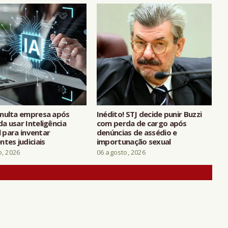
multa empresa após
Inédito! STJ decide punir Buzzi
a usar Inteligência
com perda de cargo após
al para inventar
denúncias de assédio e
tes judiciais
importunação sexual
o, 2026
06 agosto, 2026