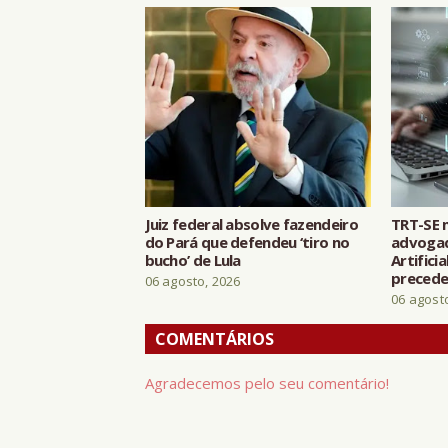
Juiz federal absolve fazendeiro
TRT-SE 
do Pará que defendeu ‘tiro no
advogad
bucho’ de Lula
Artifici
preceden
06 agosto, 2026
06 agost
COMENTÁRIOS
Agradecemos pelo seu comentário!