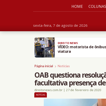
HOME
COLUNA
sexta-feira, 7 de agosto de 2026
DIREITO NEWS
VÍDEO: motorista de ônibus
viatura
Página inicial
Notícias
OAB questiona resoluçã
facultativa presença d
direitonews.com.br
|
27 de fevereiro de 2020
NOTÍCIAS