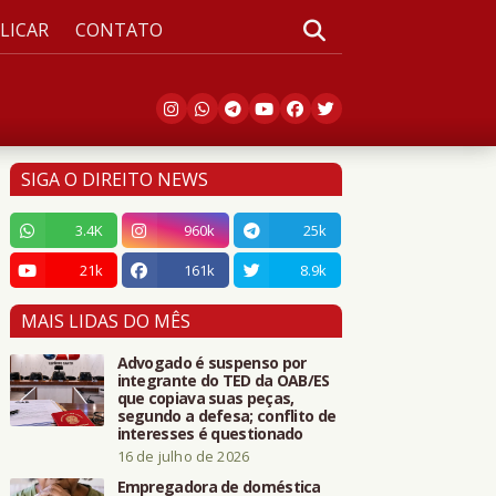
LICAR
CONTATO
SIGA O DIREITO NEWS
3.4K
960k
25k
21k
161k
8.9k
MAIS LIDAS DO MÊS
Advogado é suspenso por
integrante do TED da OAB/ES
que copiava suas peças,
segundo a defesa; conflito de
interesses é questionado
16 de julho de 2026
Empregadora de doméstica