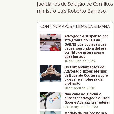
Judiciários de Solução de Conflitos 
ministro Luís Roberto Barroso.
CONTINUA APÓS + LIDAS DA SEMANA
Advogado é suspenso por
integrante do TED da
OAB/ES que copiava suas
peças, segundo a defesa;
conflito de interesses é
questionado
16 de julho de 2026
Os 10 mandamentos do
Advogado: lições eternas
de Eduardo Couture sobre
o dever e a nobreza da
profissão
30 de abril de 2020
Não cabe ao Judiciário
autorizar advogado a usar
Google Ads, diz juiz federal
03 de agosto de 2020
Modelo de Petição para a