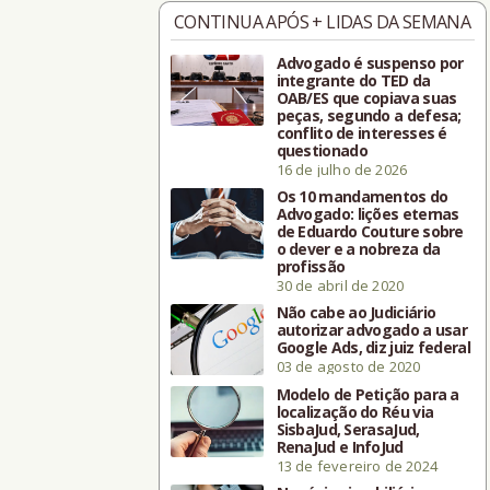
CONTINUA APÓS + LIDAS DA SEMANA
Advogado é suspenso por
integrante do TED da
OAB/ES que copiava suas
peças, segundo a defesa;
conflito de interesses é
questionado
16 de julho de 2026
Os 10 mandamentos do
Advogado: lições eternas
de Eduardo Couture sobre
o dever e a nobreza da
profissão
30 de abril de 2020
Não cabe ao Judiciário
autorizar advogado a usar
Google Ads, diz juiz federal
03 de agosto de 2020
Modelo de Petição para a
localização do Réu via
SisbaJud, SerasaJud,
RenaJud e InfoJud
13 de fevereiro de 2024