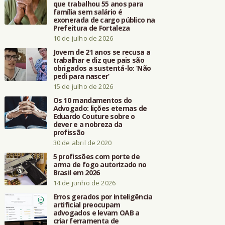
que trabalhou 55 anos para
família sem salário é
exonerada de cargo público na
Prefeitura de Fortaleza
10 de julho de 2026
Jovem de 21 anos se recusa a
trabalhar e diz que pais são
obrigados a sustentá-lo: ‘Não
pedi para nascer’
15 de julho de 2026
Os 10 mandamentos do
Advogado: lições eternas de
Eduardo Couture sobre o
dever e a nobreza da
profissão
30 de abril de 2020
5 profissões com porte de
arma de fogo autorizado no
Brasil em 2026
14 de junho de 2026
Erros gerados por inteligência
artificial preocupam
advogados e levam OAB a
criar ferramenta de