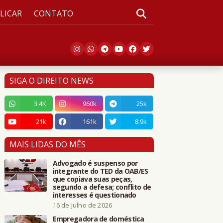
LICAR
CONTATO
SIGA O DIREITO NEWS
3.4K
960k
25k
21k
161k
8.9k
MAIS LIDAS DO MÊS
Advogado é suspenso por
integrante do TED da OAB/ES
que copiava suas peças,
segundo a defesa; conflito de
interesses é questionado
16 de julho de 2026
Empregadora de doméstica