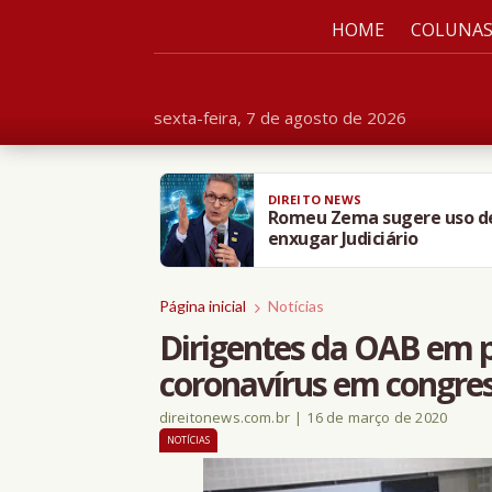
HOME
COLUNA
sexta-feira, 7 de agosto de 2026
DIREITO NEWS
Romeu Zema sugere uso de i
enxugar Judiciário
Página inicial
Notícias
Dirigentes da OAB em p
coronavírus em congre
direitonews.com.br
|
16 de março de 2020
NOTÍCIAS