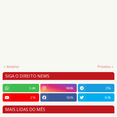
Anterior
Próxima
SIGA O DIREITO NEWS
3.4K
960k
25k
21k
161k
8.9k
MAIS LIDAS DO MÊS