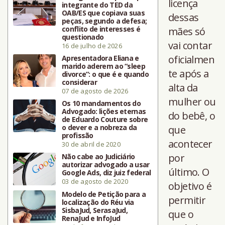
licença
integrante do TED da
OAB/ES que copiava suas
dessas
peças, segundo a defesa;
conflito de interesses é
mães só
questionado
vai contar
16 de julho de 2026
oficialmen
Apresentadora Eliana e
marido aderem ao “sleep
te após a
divorce”: o que é e quando
considerar
alta da
07 de agosto de 2026
mulher ou
Os 10 mandamentos do
Advogado: lições eternas
do bebê, o
de Eduardo Couture sobre
o dever e a nobreza da
que
profissão
acontecer
30 de abril de 2020
por
Não cabe ao Judiciário
autorizar advogado a usar
último. O
Google Ads, diz juiz federal
03 de agosto de 2020
objetivo é
Modelo de Petição para a
permitir
localização do Réu via
SisbaJud, SerasaJud,
que o
RenaJud e InfoJud