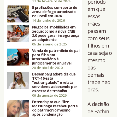
período
13 de fevereiro de 2024
5 profissões com porte de
em que
arma de fogo autorizado
essas
no Brasil em 2026
14 de junho de 2026
mães
Negócios imobiliários em
passam
xeque: como a nova CNIB
2.0 pode gerar insegurança
com seus
ao adquirente
06 de janeiro de 2025
filhos em
Venda de patrimônio de pai
casa seja o
para filho por
intermediário é
mesmo
juridicamente anulável
das
20 de abril de 2020
demais
Desembargadora diz que
TRT-16 está
trabalhad
"estrangulado" e relata
servidores adoecendo por
oras.
excesso de trabalho
06 de agosto de 2026
Entenda por que Elize
A decisão
Matsunaga recebeu parte
do patrimônio mesmo
de Fachin
após condenação