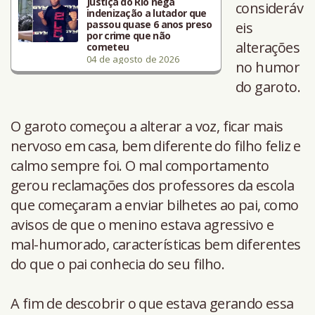
Justiça do Rio nega
consideráv
indenização a lutador que
passou quase 6 anos preso
eis
por crime que não
alterações
cometeu
04 de agosto de 2026
no humor
do garoto.
O garoto começou a alterar a voz, ficar mais
nervoso em casa, bem diferente do filho feliz e
calmo sempre foi. O mal comportamento
gerou reclamações dos professores da escola
que começaram a enviar bilhetes ao pai, como
avisos de que o menino estava agressivo e
mal-humorado, características bem diferentes
do que o pai conhecia do seu filho.
A fim de descobrir o que estava gerando essa