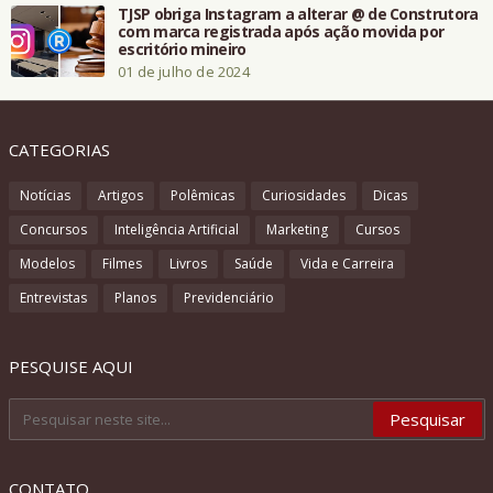
TJSP obriga Instagram a alterar @ de Construtora
com marca registrada após ação movida por
escritório mineiro
01 de julho de 2024
CATEGORIAS
Notícias
Artigos
Polêmicas
Curiosidades
Dicas
Concursos
Inteligência Artificial
Marketing
Cursos
Modelos
Filmes
Livros
Saúde
Vida e Carreira
Entrevistas
Planos
Previdenciário
PESQUISE AQUI
CONTATO