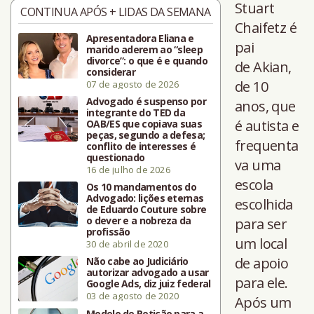
Stuart
CONTINUA APÓS + LIDAS DA SEMANA
Chaifetz é
Apresentadora Eliana e
pai
marido aderem ao “sleep
divorce”: o que é e quando
de
Akian,
considerar
de 10
07 de agosto de 2026
Advogado é suspenso por
anos, que
integrante do TED da
é autista e
OAB/ES que copiava suas
peças, segundo a defesa;
frequenta
conflito de interesses é
questionado
va uma
16 de julho de 2026
escola
Os 10 mandamentos do
Advogado: lições eternas
escolhida
de Eduardo Couture sobre
o dever e a nobreza da
para ser
profissão
um local
30 de abril de 2020
de apoio
Não cabe ao Judiciário
autorizar advogado a usar
para ele.
Google Ads, diz juiz federal
03 de agosto de 2020
Após um
Modelo de Petição para a