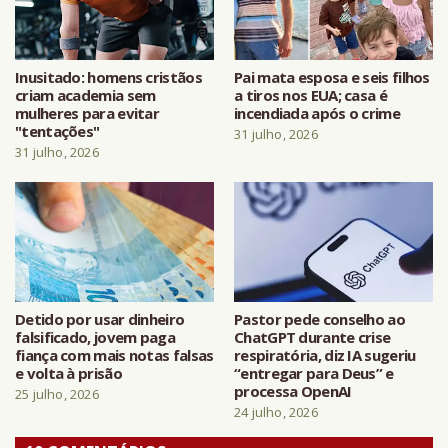
Inusitado: homens cristãos
Pai mata esposa e seis filhos
criam academia sem
a tiros nos EUA; casa é
mulheres para evitar
incendiada após o crime
"tentações"
31 julho, 2026
31 julho, 2026
Detido por usar dinheiro
Pastor pede conselho ao
falsificado, jovem paga
ChatGPT durante crise
fiança com mais notas falsas
respiratória, diz IA sugeriu
e volta à prisão
“entregar para Deus” e
processa OpenAI
25 julho, 2026
24 julho, 2026