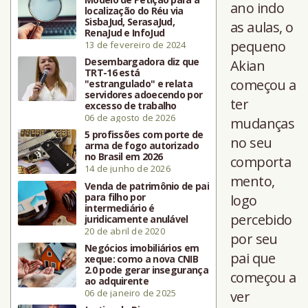
ano indo
localização do Réu via
SisbaJud, SerasaJud,
as aulas, o
RenaJud e InfoJud
pequeno
13 de fevereiro de 2024
Desembargadora diz que
Akian
TRT-16 está
começou a
"estrangulado" e relata
servidores adoecendo por
ter
excesso de trabalho
06 de agosto de 2026
mudanças
5 profissões com porte de
no seu
arma de fogo autorizado
no Brasil em 2026
comporta
14 de junho de 2026
mento,
Venda de patrimônio de pai
para filho por
logo
intermediário é
percebido
juridicamente anulável
20 de abril de 2020
por seu
Negócios imobiliários em
pai que
xeque: como a nova CNIB
2.0 pode gerar insegurança
começou a
ao adquirente
06 de janeiro de 2025
ver