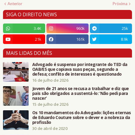
Anterior
Próxima
SIGA O DIREITO NEWS
3.4K
960k
25k
21k
161k
8.9k
MAIS LIDAS DO MÊS
Advogado é suspenso por integrante do TED da
OAB/ES que copiava suas peças, segundo a
defesa; conflito de interesses é questionado
16 de julho de 2026
Jovem de 21 anos se recusa a trabalhar e diz que
pais são obrigados a sustentá-lo: ‘Não pedi para
nascer’
15 de julho de 2026
Os 10 mandamentos do Advogado: lições eternas
de Eduardo Couture sobre o dever e a nobreza da
profissão
30 de abril de 2020