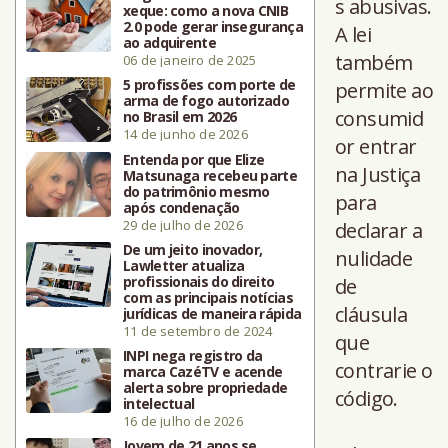
s abusivas.
xeque: como a nova CNIB
2.0 pode gerar insegurança
A lei
ao adquirente
também
06 de janeiro de 2025
5 profissões com porte de
permite ao
arma de fogo autorizado
consumid
no Brasil em 2026
14 de junho de 2026
or entrar
Entenda por que Elize
na Justiça
Matsunaga recebeu parte
do patrimônio mesmo
para
após condenação
29 de julho de 2026
declarar a
De um jeito inovador,
nulidade
Lawletter atualiza
profissionais do direito
de
com as principais notícias
cláusula
jurídicas de maneira rápida
11 de setembro de 2024
que
INPI nega registro da
contrarie o
marca CazéTV e acende
alerta sobre propriedade
código.
intelectual
16 de julho de 2026
Jovem de 21 anos se