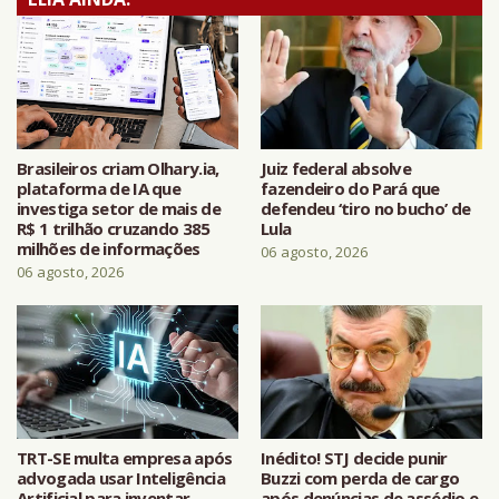
Brasileiros criam Olhary.ia,
Juiz federal absolve
plataforma de IA que
fazendeiro do Pará que
investiga setor de mais de
defendeu ‘tiro no bucho’ de
R$ 1 trilhão cruzando 385
Lula
milhões de informações
06 agosto, 2026
06 agosto, 2026
TRT-SE multa empresa após
Inédito! STJ decide punir
advogada usar Inteligência
Buzzi com perda de cargo
Artificial para inventar
após denúncias de assédio e