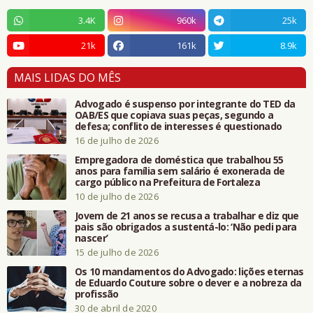
3.4K
960k
25k
21k
161k
8.9k
MAIS LIDAS DO MÊS
Advogado é suspenso por integrante do TED da
OAB/ES que copiava suas peças, segundo a
defesa; conflito de interesses é questionado
16 de julho de 2026
Empregadora de doméstica que trabalhou 55
anos para família sem salário é exonerada de
cargo público na Prefeitura de Fortaleza
10 de julho de 2026
Jovem de 21 anos se recusa a trabalhar e diz que
pais são obrigados a sustentá-lo: ‘Não pedi para
nascer’
15 de julho de 2026
Os 10 mandamentos do Advogado: lições eternas
de Eduardo Couture sobre o dever e a nobreza da
profissão
30 de abril de 2020