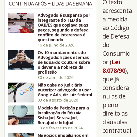
O texto
CONTINUA APÓS + LIDAS DA SEMANA
acrescenta
Advogado é suspenso por
a medida
integrante do TED da
OAB/ES que copiava suas
ao Código
peças, segundo a defesa;
conflito de interesses é
de Defesa
questionado
do
16 de julho de 2026
Consumid
Os 10 mandamentos do
Advogado: lições eternas
or (
Lei
de Eduardo Couture sobre
o dever e a nobreza da
8.078/90
),
profissão
30 de abril de 2020
que já
Não cabe ao Judiciário
considera
autorizar advogado a usar
Google Ads, diz juiz federal
nulas de
03 de agosto de 2020
pleno
Modelo de Petição para a
direito as
localização do Réu via
SisbaJud, SerasaJud,
cláusulas
RenaJud e InfoJud
13 de fevereiro de 2024
contratuai
Negócios imobiliários em