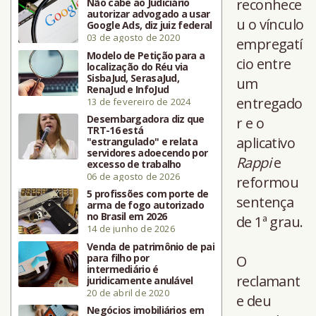
reconhece
Não cabe ao Judiciário
autorizar advogado a usar
u o vínculo
Google Ads, diz juiz federal
03 de agosto de 2020
empregatí
Modelo de Petição para a
cio entre
localização do Réu via
SisbaJud, SerasaJud,
um
RenaJud e InfoJud
entregado
13 de fevereiro de 2024
Desembargadora diz que
r e o
TRT-16 está
aplicativo
"estrangulado" e relata
servidores adoecendo por
Rappi
e
excesso de trabalho
06 de agosto de 2026
reformou
5 profissões com porte de
sentença
arma de fogo autorizado
no Brasil em 2026
de 1ª grau.
14 de junho de 2026
Venda de patrimônio de pai
para filho por
O
intermediário é
reclamant
juridicamente anulável
20 de abril de 2020
e deu
Negócios imobiliários em