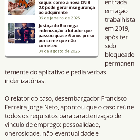
entrada
xeque: como a nova CNIB
2.0 pode gerar insegurança
em ação
ao adquirente
06 de janeiro de 2025
trabalhista
Justiça do Rio nega
em 2019,
indenização a lutador que
passou quase 6 anos preso
após ter
por crime que não
sido
cometeu
04 de agosto de 2026
bloqueado
permanen
temente do aplicativo e pedia verbas
indenizatórias.
O relator do caso, desembargador Francisco
Ferreira Jorge Neto, apontou que o caso reúne
todos os requisitos para caracterização de
vínculo de emprego: pessoalidade,
onerosidade, não-eventualidade e