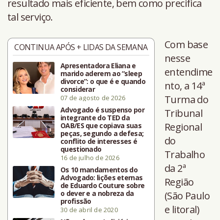
resultado mais eficiente, bem como precifica
tal serviço.
Com base
CONTINUA APÓS + LIDAS DA SEMANA
nesse
Apresentadora Eliana e
entendime
marido aderem ao “sleep
divorce”: o que é e quando
nto, a 14ª
considerar
Turma do
07 de agosto de 2026
Advogado é suspenso por
Tribunal
integrante do TED da
Regional
OAB/ES que copiava suas
peças, segundo a defesa;
do
conflito de interesses é
questionado
Trabalho
16 de julho de 2026
da 2ª
Os 10 mandamentos do
Advogado: lições eternas
Região
de Eduardo Couture sobre
o dever e a nobreza da
(São Paulo
profissão
e litoral)
30 de abril de 2020