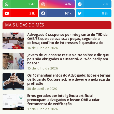
3.4K
960k
25k
21k
161k
8.9k
MAIS LIDAS DO MÊS
Advogado é suspenso por integrante do TED da
OAB/ES que copiava suas peças, segundo a
defesa; conflito de interesses é questionado
16 de julho de 2026
Jovem de 21 anos se recusa a trabalhar e diz que
pais são obrigados a sustentá-lo: ‘Não pedi para
nascer’
15 de julho de 2026
Os 10 mandamentos do Advogado: lições eternas
de Eduardo Couture sobre o dever e a nobreza da
profissão
30 de abril de 2020
Erros gerados por inteligência artificial
preocupam advogados e levam OAB a criar
ferramenta de verificação
17 de julho de 2026