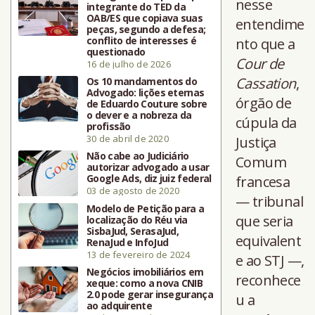
nesse
integrante do TED da
OAB/ES que copiava suas
entendime
peças, segundo a defesa;
conflito de interesses é
nto que a
questionado
Cour de
16 de julho de 2026
Cassation
,
Os 10 mandamentos do
Advogado: lições eternas
órgão de
de Eduardo Couture sobre
o dever e a nobreza da
cúpula da
profissão
30 de abril de 2020
Justiça
Não cabe ao Judiciário
Comum
autorizar advogado a usar
Google Ads, diz juiz federal
francesa
03 de agosto de 2020
— tribunal
Modelo de Petição para a
que seria
localização do Réu via
SisbaJud, SerasaJud,
equivalent
RenaJud e InfoJud
13 de fevereiro de 2024
e ao STJ —,
Negócios imobiliários em
reconhece
xeque: como a nova CNIB
2.0 pode gerar insegurança
u a
ao adquirente