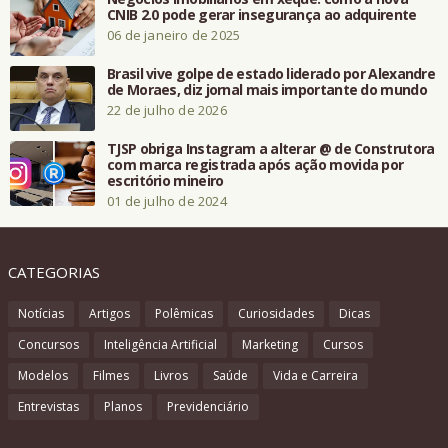
CNIB 2.0 pode gerar insegurança ao adquirente
06 de janeiro de 2025
Brasil vive golpe de estado liderado por Alexandre
de Moraes, diz jornal mais importante do mundo
22 de julho de 2026
TJSP obriga Instagram a alterar @ de Construtora
com marca registrada após ação movida por
escritório mineiro
01 de julho de 2024
CATEGORIAS
Notícias
Artigos
Polêmicas
Curiosidades
Dicas
Concursos
Inteligência Artificial
Marketing
Cursos
Modelos
Filmes
Livros
Saúde
Vida e Carreira
Entrevistas
Planos
Previdenciário