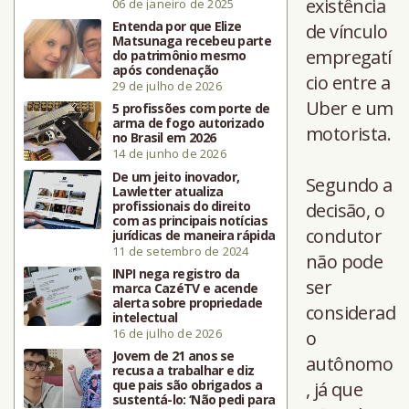
existência
06 de janeiro de 2025
Entenda por que Elize
de vínculo
Matsunaga recebeu parte
empregatí
do patrimônio mesmo
após condenação
cio entre a
29 de julho de 2026
Uber e um
5 profissões com porte de
arma de fogo autorizado
motorista.
no Brasil em 2026
14 de junho de 2026
De um jeito inovador,
Segundo a
Lawletter atualiza
profissionais do direito
decisão, o
com as principais notícias
condutor
jurídicas de maneira rápida
11 de setembro de 2024
não pode
INPI nega registro da
ser
marca CazéTV e acende
alerta sobre propriedade
considerad
intelectual
16 de julho de 2026
o
Jovem de 21 anos se
autônomo
recusa a trabalhar e diz
que pais são obrigados a
, já que
sustentá-lo: ‘Não pedi para