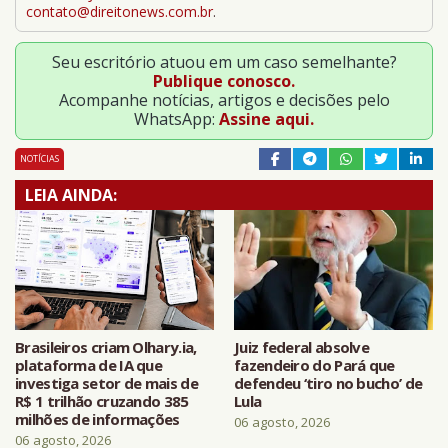
contato@direitonews.com.br
.
Seu escritório atuou em um caso semelhante?
Publique conosco.
Acompanhe notícias, artigos e decisões pelo
WhatsApp:
Assine aqui.
NOTÍCIAS
LEIA AINDA:
Brasileiros criam Olhary.ia,
Juiz federal absolve
plataforma de IA que
fazendeiro do Pará que
investiga setor de mais de
defendeu ‘tiro no bucho’ de
R$ 1 trilhão cruzando 385
Lula
milhões de informações
06 agosto, 2026
06 agosto, 2026