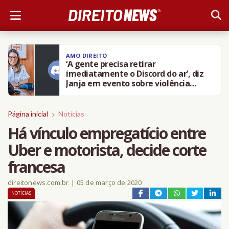
AMO DIREITO
‘A gente precisa retirar
imediatamente o Discord do ar’, diz
Janja em evento sobre violência
contra crianças
Página inicial
Notícias
Há vínculo empregatício entre
Uber e motorista, decide corte
francesa
direitonews.com.br
|
05 de março de 2020
NOTÍCIAS