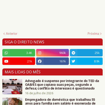
Anterior
Próxima
SIGA O DIREITO NEWS
3.4K
960k
25k
21k
161k
8.9k
MAIS LIDAS DO MÊS
Advogado é suspenso por integrante do TED da
OAB/ES que copiava suas peças, segundo a
defesa; conflito de interesses é questionado
16 de julho de 2026
Empregadora de doméstica que trabalhou 55
anos para família sem salário é exonerada de