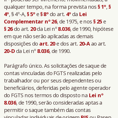
qualquer tempo, na forma prevista nos
§ 1º
,
§
4º
, § 4º-A,
§ 5º
e
§ 8º
do art.
4º
da
Lei
Complementar nº
26
, de 1975, e nos
§ 25
e
§ 26
do art.
20
da Lei nº
8.036
, de 1990, hipótese
em que não serão aplicadas as demais
disposições do
art.
20
e dos art.
20-A
ao art.
20-D
da Lei nº
8.036
, de 1990.
Parágrafo único. As solicitações de saque de
contas vinculadas do FGTS realizadas pelo
trabalhador ou por seus dependentes ou
beneficiários, deferidas pelo agente operador
do FGTS nos termos do disposto na
Lei nº
8.036
, de 1990, serão consideradas aptas a
permitir o saque também das contas
vinculadas individuais de origem
PIS
ou Pasep