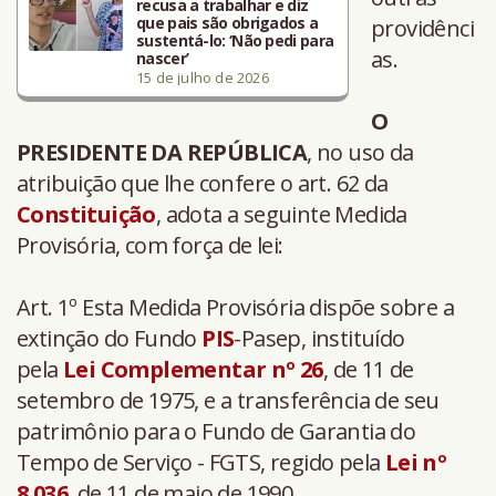
recusa a trabalhar e diz
que pais são obrigados a
providênci
sustentá-lo: ‘Não pedi para
as.
nascer’
15 de julho de 2026
O
PRESIDENTE DA REPÚBLICA
, no uso da
atribuição que lhe confere o art. 62 da
Constituição
, adota a seguinte Medida
Provisória, com força de lei:
Art. 1º Esta Medida Provisória dispõe sobre a
extinção do Fundo
PIS
-Pasep, instituído
pela
Lei Complementar nº
26
, de 11 de
setembro de 1975, e a transferência de seu
patrimônio para o Fundo de Garantia do
Tempo de Serviço - FGTS, regido pela
Lei nº
8.036
, de 11 de maio de 1990.