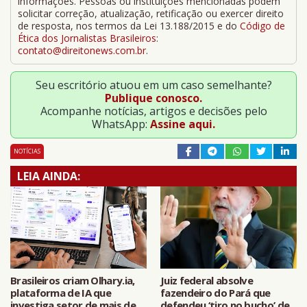
informações. Pessoas ou instituições mencionadas podem
solicitar correção, atualização, retificação ou exercer direito
de resposta, nos termos da Lei 13.188/2015 e do
Código de
Ética dos Jornalistas Brasileiros
:
contato@direitonews.com.br
.
Seu escritório atuou em um caso semelhante?
Publique conosco.
Acompanhe notícias, artigos e decisões pelo
WhatsApp:
Assine aqui.
NOTÍCIAS
LEIA AINDA:
Brasileiros criam Olhary.ia,
Juiz federal absolve
plataforma de IA que
fazendeiro do Pará que
investiga setor de mais de
defendeu ‘tiro no bucho’ de