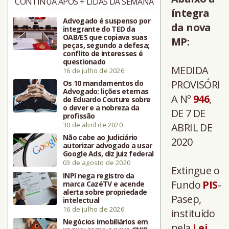
CONTINUA APÓS + LIDAS DA SEMANA
íntegra
Advogado é suspenso por
da nova
integrante do TED da
OAB/ES que copiava suas
MP:
peças, segundo a defesa;
conflito de interesses é
questionado
MEDIDA
16 de julho de 2026
PROVISÓRI
Os 10 mandamentos do
Advogado: lições eternas
A Nº
946
,
de Eduardo Couture sobre
o dever e a nobreza da
DE 7 DE
profissão
30 de abril de 2020
ABRIL DE
Não cabe ao Judiciário
2020
autorizar advogado a usar
Google Ads, diz juiz federal
03 de agosto de 2020
Extingue o
INPI nega registro da
Fundo
PIS
-
marca CazéTV e acende
alerta sobre propriedade
Pasep,
intelectual
16 de julho de 2026
instituído
Negócios imobiliários em
pela
Lei