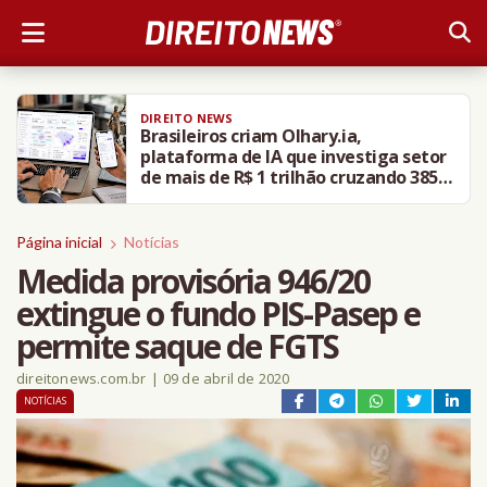
DIREITO NEWS
Juiz federal absolve fazendeiro do
Pará que defendeu ‘tiro no bucho’ de
Lula
Página inicial
Notícias
Medida provisória 946/20
extingue o fundo PIS-Pasep e
permite saque de FGTS
direitonews.com.br
|
09 de abril de 2020
NOTÍCIAS