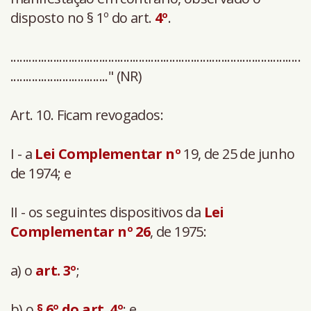
disposto no § 1º do art.
4º
.
...............................................................................................
................................" (NR)
Art. 10. Ficam revogados:
I - a
Lei Complementar nº
19, de 25 de junho
de 1974; e
II - os seguintes dispositivos da
Lei
Complementar nº
26
, de 1975:
a) o
art. 3º
;
b) o
§ 6º do art. 4º
; e