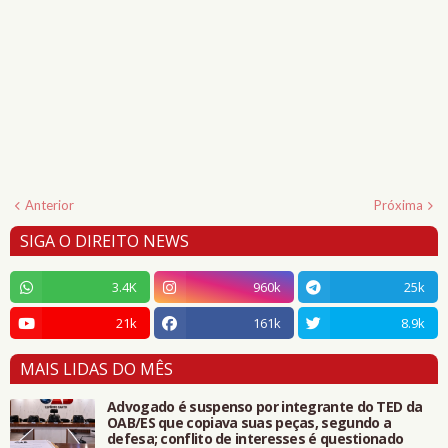
Anterior
Próxima
SIGA O DIREITO NEWS
3.4K
960k
25k
21k
161k
8.9k
MAIS LIDAS DO MÊS
Advogado é suspenso por integrante do TED da
OAB/ES que copiava suas peças, segundo a
defesa; conflito de interesses é questionado