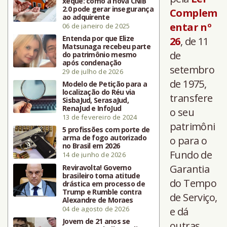
xeque: como a nova CNIB
2.0 pode gerar insegurança
Complem
ao adquirente
entar nº
06 de janeiro de 2025
Entenda por que Elize
26
, de 11
Matsunaga recebeu parte
de
do patrimônio mesmo
após condenação
setembro
29 de julho de 2026
de 1975,
Modelo de Petição para a
localização do Réu via
transfere
SisbaJud, SerasaJud,
RenaJud e InfoJud
o seu
13 de fevereiro de 2024
patrimôni
5 profissões com porte de
arma de fogo autorizado
o para o
no Brasil em 2026
Fundo de
14 de junho de 2026
Garantia
Reviravolta! Governo
brasileiro toma atitude
do Tempo
drástica em processo de
Trump e Rumble contra
de Serviço,
Alexandre de Moraes
04 de agosto de 2026
e dá
Jovem de 21 anos se
outras