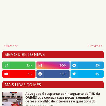
Anterior
Próxima
SIGA O DIREITO NEWS
3.4K
960k
25k
21k
161k
8.9k
MAIS LIDAS DO MÊS
Advogado é suspenso por integrante do TED da
OAB/ES que copiava suas peças, segundo a
defesa; conflito de interesses é questionado
16 de julho de 2026