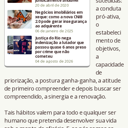
sucedidas:
juridicamente anulável
20 de abril de 2020
a conduta
Negócios imobiliários em
pró-ativa,
xeque: como a nova CNIB
2.0 pode gerar insegurança
o
ao adquirente
06 de janeiro de 2025
estabeleci
Justiça do Rio nega
mento de
indenização a lutador que
passou quase 6 anos preso
objetivos,
por crime que não
a
cometeu
04 de agosto de 2026
capacidade
de
priorização, a postura ganha-ganha, a atitude
de primeiro compreender e depois buscar ser
compreendido, a sinergia e a renovação.
Tais hábitos valem para todo e qualquer ser
humano que pretenda desenvolver sua vida