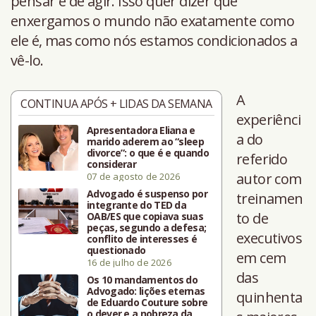
pensar e de agir. Isso quer dizer que
enxergamos o mundo não exatamente como
ele é, mas como nós estamos condicionados a
vê-lo.
A
CONTINUA APÓS + LIDAS DA SEMANA
experiênci
Apresentadora Eliana e
a do
marido aderem ao “sleep
divorce”: o que é e quando
referido
considerar
autor com
07 de agosto de 2026
Advogado é suspenso por
treinamen
integrante do TED da
to de
OAB/ES que copiava suas
peças, segundo a defesa;
executivos
conflito de interesses é
questionado
em cem
16 de julho de 2026
das
Os 10 mandamentos do
Advogado: lições eternas
quinhenta
de Eduardo Couture sobre
o dever e a nobreza da