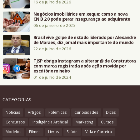
16 de julho de 2026
Negócios imobiliários em xeque: como a nova
CNIB 2.0 pode gerar insegurança ao adquirente
06 de janeiro de 2025
Brasil vive golpe de estado liderado por Alexandre
de Moraes, diz jornal mais importante do mundo
22 de julho de 2026
TJSP obriga Instagram a alterar @ de Construtora
com marca registrada após ação movida por
escritório mineiro
01 de julho de 2024
CATEGORIAS
Notícias
Artigos
Polêmicas
Curiosidades
Dicas
Concursos
Inteligência Artificial
Marketing
Cursos
Modelos
Filmes
Livros
Saúde
Vida e Carreira