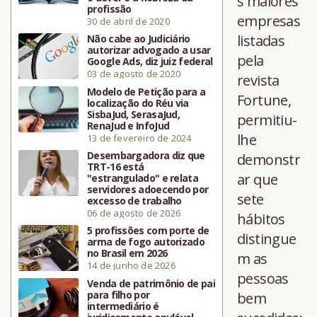
s maiores
profissão
empresas
30 de abril de 2020
listadas
Não cabe ao Judiciário
autorizar advogado a usar
pela
Google Ads, diz juiz federal
03 de agosto de 2020
revista
Modelo de Petição para a
Fortune,
localização do Réu via
SisbaJud, SerasaJud,
permitiu-
RenaJud e InfoJud
lhe
13 de fevereiro de 2024
Desembargadora diz que
demonstr
TRT-16 está
ar que
"estrangulado" e relata
servidores adoecendo por
sete
excesso de trabalho
06 de agosto de 2026
hábitos
5 profissões com porte de
distingue
arma de fogo autorizado
no Brasil em 2026
m as
14 de junho de 2026
pessoas
Venda de patrimônio de pai
para filho por
bem
intermediário é