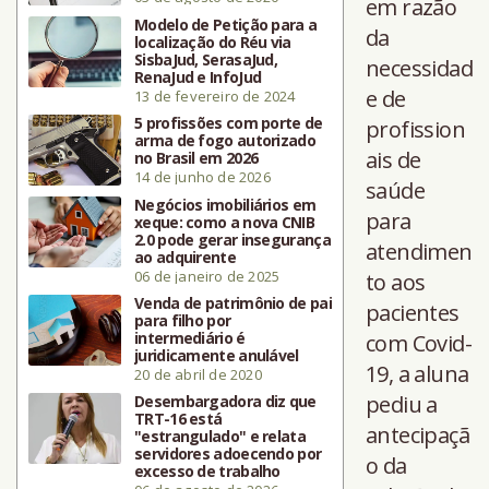
em razão
Modelo de Petição para a
da
localização do Réu via
SisbaJud, SerasaJud,
necessidad
RenaJud e InfoJud
e de
13 de fevereiro de 2024
5 profissões com porte de
profission
arma de fogo autorizado
ais de
no Brasil em 2026
14 de junho de 2026
saúde
Negócios imobiliários em
para
xeque: como a nova CNIB
2.0 pode gerar insegurança
atendimen
ao adquirente
06 de janeiro de 2025
to aos
Venda de patrimônio de pai
pacientes
para filho por
intermediário é
com Covid-
juridicamente anulável
19, a aluna
20 de abril de 2020
pediu a
Desembargadora diz que
TRT-16 está
antecipaçã
"estrangulado" e relata
servidores adoecendo por
o da
excesso de trabalho