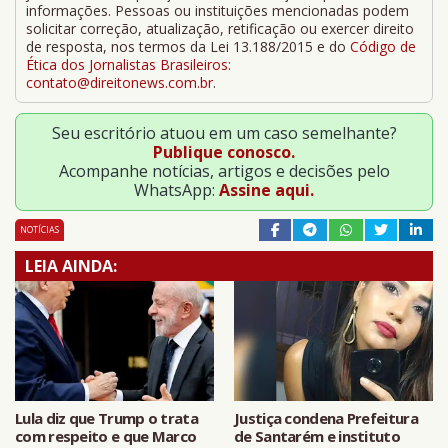
informações. Pessoas ou instituições mencionadas podem
solicitar correção, atualização, retificação ou exercer direito
de resposta, nos termos da Lei 13.188/2015 e do
Código de
Ética dos Jornalistas Brasileiros
:
contato@direitonews.com.br
.
Seu escritório atuou em um caso semelhante?
Publique conosco.
Acompanhe notícias, artigos e decisões pelo
WhatsApp:
Assine aqui.
NOTÍCIAS
LEIA AINDA:
Lula diz que Trump o trata
Justiça condena Prefeitura
com respeito e que Marco
de Santarém e instituto