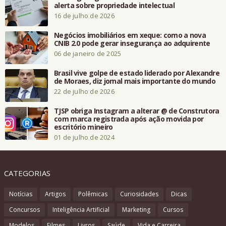
alerta sobre propriedade intelectual
16 de julho de 2026
Negócios imobiliários em xeque: como a nova
CNIB 2.0 pode gerar insegurança ao adquirente
06 de janeiro de 2025
Brasil vive golpe de estado liderado por Alexandre
de Moraes, diz jornal mais importante do mundo
22 de julho de 2026
TJSP obriga Instagram a alterar @ de Construtora
com marca registrada após ação movida por
escritório mineiro
01 de julho de 2024
CATEGORIAS
Notícias
Artigos
Polêmicas
Curiosidades
Dicas
Concursos
Inteligência Artificial
Marketing
Cursos
Modelos
Filmes
Livros
Saúde
Vida e Carreira