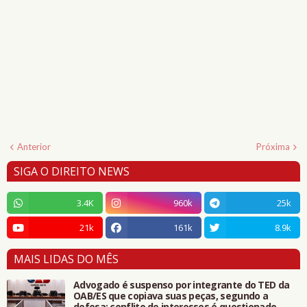
Anterior
Próxima
SIGA O DIREITO NEWS
3.4K
960k
25k
21k
161k
8.9k
MAIS LIDAS DO MÊS
Advogado é suspenso por integrante do TED da
OAB/ES que copiava suas peças, segundo a
defesa; conflito de interesses é questionado