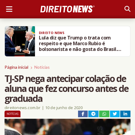
DIREITO NEWS
Lula diz que Trump o trata com
respeito e que Marco Rubio é
bolsonarista e não gosta do Brasil.
VÍDEO
Página inicial
Notícias
TJ-SP nega antecipar colação de
aluna que fez concurso antes de
graduada
direitonews.com.br
|
10 de junho de 2020
NOTÍCIAS