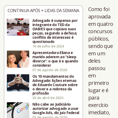
Como foi
CONTINUA APÓS + LIDAS DA SEMANA
aprovada
Advogado é suspenso por
em quatro
integrante do TED da
OAB/ES que copiava suas
concursos
peças, segundo a defesa;
conflito de interesses é
públicos,
questionado
sendo que
16 de julho de 2026
em um
Apresentadora Eliana e
marido aderem ao “sleep
deles
divorce”: o que é e quando
considerar
passou
07 de agosto de 2026
em
Os 10 mandamentos do
Advogado: lições eternas
primeiro
de Eduardo Couture sobre
o dever e a nobreza da
lugar e é
profissão
para
30 de abril de 2020
exercício
Não cabe ao Judiciário
autorizar advogado a usar
imediato,
Google Ads, diz juiz federal
03 de agosto de 2020