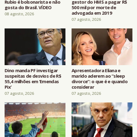
Rubio é bolsonarista e não
gestor do HMS a pagar R$
gosta do Brasil. VÍDEO
500 mil por morte de
advogada em 2019
08 agosto, 2026
07 agosto, 2026
Dino manda PF investigar
Apresentadora Eliana e
suspeitas de desvios de R$
marido aderem ao “sleep
55,4 milhões em ‘Emendas
divorce”: o que é e quando
Pix’
considerar
07 agosto, 2026
07 agosto, 2026