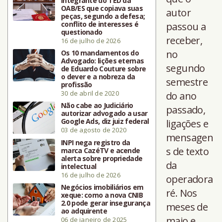
integrante do TED da
OAB/ES que copiava suas
autor
peças, segundo a defesa;
conflito de interesses é
passou a
questionado
receber,
16 de julho de 2026
no
Os 10 mandamentos do
Advogado: lições eternas
segundo
de Eduardo Couture sobre
o dever e a nobreza da
semestre
profissão
30 de abril de 2020
do ano
Não cabe ao Judiciário
passado,
autorizar advogado a usar
Google Ads, diz juiz federal
ligações e
03 de agosto de 2020
mensagen
INPI nega registro da
s de texto
marca CazéTV e acende
alerta sobre propriedade
da
intelectual
16 de julho de 2026
operadora
Negócios imobiliários em
ré. Nos
xeque: como a nova CNIB
2.0 pode gerar insegurança
meses de
ao adquirente
maio e
06 de janeiro de 2025