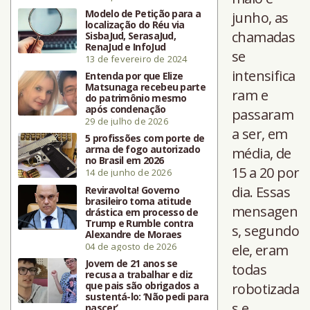
Modelo de Petição para a
junho, as
localização do Réu via
chamadas
SisbaJud, SerasaJud,
RenaJud e InfoJud
se
13 de fevereiro de 2024
intensifica
Entenda por que Elize
Matsunaga recebeu parte
ram e
do patrimônio mesmo
após condenação
passaram
29 de julho de 2026
a ser, em
5 profissões com porte de
arma de fogo autorizado
média, de
no Brasil em 2026
15 a 20 por
14 de junho de 2026
dia. Essas
Reviravolta! Governo
brasileiro toma atitude
mensagen
drástica em processo de
Trump e Rumble contra
s, segundo
Alexandre de Moraes
04 de agosto de 2026
ele, eram
Jovem de 21 anos se
todas
recusa a trabalhar e diz
que pais são obrigados a
robotizada
sustentá-lo: ‘Não pedi para
s e
nascer’