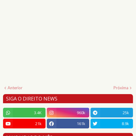
Anterior
Próxima
SIGA O DIREITO NEWS
3.4K
960k
25k
21k
161k
8.9k