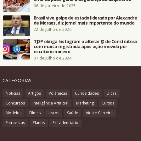
06 de janeiro de 2025
Brasil vive golpe de estado liderado por Alexandre
de Moraes, diz jornal mais importante do mundo
22 de julho de 2026
TJSP obriga Instagram a alterar @ de Construtora
com marca registrada após ação movida por
escritório mineiro
01 de julho de 2024
CATEGORIAS
Notícias
Artigos
Polêmicas
Curiosidades
Dicas
Concursos
Inteligência Artificial
Marketing
Cursos
Modelos
Filmes
Livros
Saúde
Vida e Carreira
Entrevistas
Planos
Previdenciário