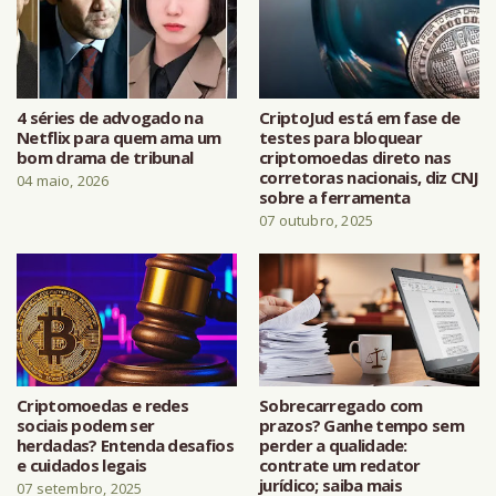
4 séries de advogado na
CriptoJud está em fase de
Netflix para quem ama um
testes para bloquear
bom drama de tribunal
criptomoedas direto nas
corretoras nacionais, diz CNJ
04 maio, 2026
sobre a ferramenta
07 outubro, 2025
Criptomoedas e redes
Sobrecarregado com
sociais podem ser
prazos? Ganhe tempo sem
herdadas? Entenda desafios
perder a qualidade:
e cuidados legais
contrate um redator
jurídico; saiba mais
07 setembro, 2025