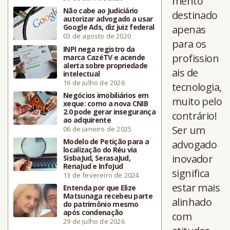
mento
Não cabe ao Judiciário
destinado
autorizar advogado a usar
Google Ads, diz juiz federal
apenas
03 de agosto de 2020
para os
INPI nega registro da
profission
marca CazéTV e acende
alerta sobre propriedade
ais de
intelectual
16 de julho de 2026
tecnologia,
Negócios imobiliários em
muito pelo
xeque: como a nova CNIB
2.0 pode gerar insegurança
contrário!
ao adquirente
Ser um
06 de janeiro de 2025
Modelo de Petição para a
advogado
localização do Réu via
inovador
SisbaJud, SerasaJud,
RenaJud e InfoJud
significa
13 de fevereiro de 2024
estar mais
Entenda por que Elize
Matsunaga recebeu parte
alinhado
do patrimônio mesmo
após condenação
com
29 de julho de 2026