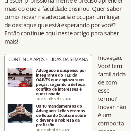
crescer profissionalmente é preciso aprender
mais do que a faculdade ensinou. Quer saber
como inovar na advocacia e ocupar um lugar
de destaque que está esperando por você?
Então continue aqui neste artigo para saber
mais!
Inovação.
CONTINUA APÓS + LIDAS DA SEMANA
Você tem
Advogado é suspenso por
familiarida
integrante do TED da
OAB/ES que copiava suas
de com
peças, segundo a defesa;
conflito de interesses é
esse
questionado
termo?
16 de julho de 2026
Inovar não
Os 10 mandamentos do
Advogado: lições eternas
é um
de Eduardo Couture sobre
o dever e a nobreza da
comporta
profissão
30 de abril de 2020