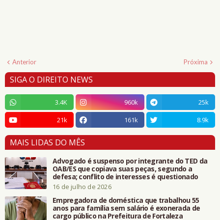
Anterior
Próxima
SIGA O DIREITO NEWS
3.4K
960k
25k
21k
161k
8.9k
MAIS LIDAS DO MÊS
Advogado é suspenso por integrante do TED da
OAB/ES que copiava suas peças, segundo a
defesa; conflito de interesses é questionado
16 de julho de 2026
Empregadora de doméstica que trabalhou 55
anos para família sem salário é exonerada de
cargo público na Prefeitura de Fortaleza