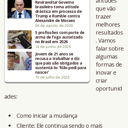
atitudes
Reviravolta! Governo
brasileiro toma atitude
que vão
drástica em processo de
trazer
Trump e Rumble contra
Alexandre de Moraes
melhores
04 de agosto de 2026
resultados
5 profissões com porte de
arma de fogo autorizado
. Vamos
no Brasil em 2026
14 de junho de 2026
falar sobre
Jovem de 21 anos se
algumas
recusa a trabalhar e diz
que pais são obrigados a
formas de
sustentá-lo: ‘Não pedi para
inovar e
nascer’
15 de julho de 2026
criar
oportunid
ades:
Como iniciar a mudança
Cliente: Ele continua sendo o mais