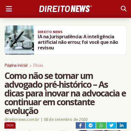
AMO DIREITO
TCC de estudante de Direito com
título “Antes Elize do que Eliza”
repercute nas redes sociais
Página inicial
Dicas
Como não se tornar um
advogado pré-histórico – As
dicas para inovar na advocacia e
continuar em constante
evolução
direitonews.com.br
|
08 de setembro de 2020
DICAS