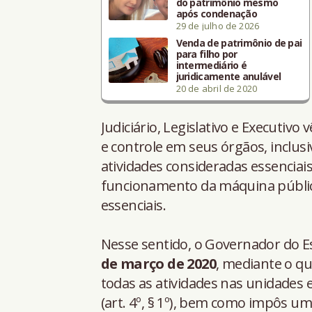
do patrimônio mesmo
após condenação
29 de julho de 2026
Venda de patrimônio de pai
para filho por
intermediário é
juridicamente anulável
20 de abril de 2020
Judiciário, Legislativo e Executi
e controle em seus órgãos, inclu
atividades consideradas essenciai
funcionamento da máquina pública
essenciais.
Nesse sentido, o Governador do E
de março de 2020
, mediante o q
todas as atividades nas unidades 
(art. 4º, § 1º), bem como impôs u