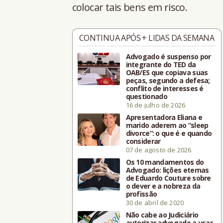
colocar tais bens em risco.
CONTINUA APÓS + LIDAS DA SEMANA
Advogado é suspenso por
integrante do TED da
OAB/ES que copiava suas
peças, segundo a defesa;
conflito de interesses é
questionado
16 de julho de 2026
Apresentadora Eliana e
marido aderem ao “sleep
divorce”: o que é e quando
considerar
07 de agosto de 2026
Os 10 mandamentos do
Advogado: lições eternas
de Eduardo Couture sobre
o dever e a nobreza da
profissão
30 de abril de 2020
Não cabe ao Judiciário
autorizar advogado a usar