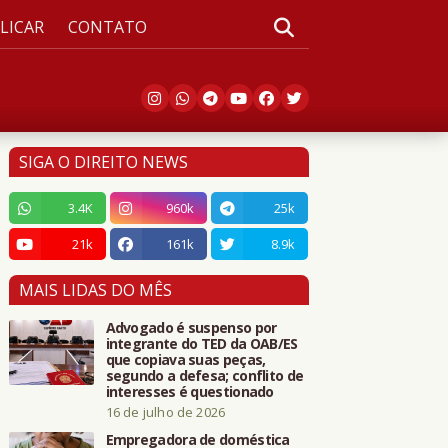
LICAR
CONTATO
SIGA O DIREITO NEWS
3.4K
960k
25k
21k
161k
8.9k
MAIS LIDAS DO MÊS
Advogado é suspenso por
integrante do TED da OAB/ES
que copiava suas peças,
segundo a defesa; conflito de
interesses é questionado
16 de julho de 2026
Empregadora de doméstica