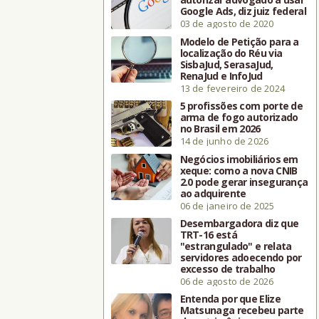
Google Ads, diz juiz federal
03 de agosto de 2020
Modelo de Petição para a
localização do Réu via
SisbaJud, SerasaJud,
RenaJud e InfoJud
13 de fevereiro de 2024
5 profissões com porte de
arma de fogo autorizado
no Brasil em 2026
14 de junho de 2026
Negócios imobiliários em
xeque: como a nova CNIB
2.0 pode gerar insegurança
ao adquirente
06 de janeiro de 2025
Desembargadora diz que
TRT-16 está
"estrangulado" e relata
servidores adoecendo por
excesso de trabalho
06 de agosto de 2026
Entenda por que Elize
Matsunaga recebeu parte