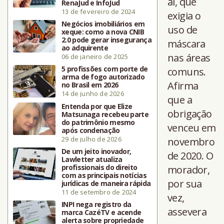
al, que
RenaJud e InfoJud
13 de fevereiro de 2024
exigia o
Negócios imobiliários em
uso de
xeque: como a nova CNIB
2.0 pode gerar insegurança
máscara
ao adquirente
nas áreas
06 de janeiro de 2025
5 profissões com porte de
comuns.
arma de fogo autorizado
Afirma
no Brasil em 2026
14 de junho de 2026
que a
Entenda por que Elize
obrigação
Matsunaga recebeu parte
do patrimônio mesmo
venceu em
após condenação
29 de julho de 2026
novembro
De um jeito inovador,
de 2020. O
Lawletter atualiza
profissionais do direito
morador,
com as principais notícias
por sua
jurídicas de maneira rápida
11 de setembro de 2024
vez,
INPI nega registro da
assevera
marca CazéTV e acende
alerta sobre propriedade