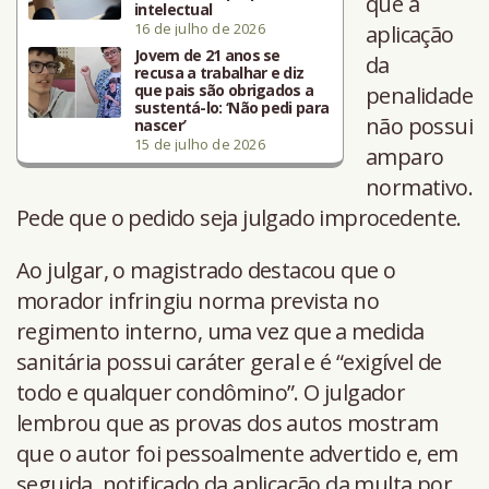
que a
intelectual
16 de julho de 2026
aplicação
Jovem de 21 anos se
da
recusa a trabalhar e diz
que pais são obrigados a
penalidade
sustentá-lo: ‘Não pedi para
não possui
nascer’
15 de julho de 2026
amparo
normativo.
Pede que o pedido seja julgado improcedente.
Ao julgar, o magistrado destacou que o
morador infringiu norma prevista no
regimento interno, uma vez que a medida
sanitária possui caráter geral e é “exigível de
todo e qualquer condômino”. O julgador
lembrou que as provas dos autos mostram
que o autor foi pessoalmente advertido e, em
seguida, notificado da aplicação da multa por