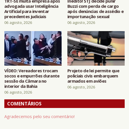
TRT-SE multa empresa após
Inédito! STJ decide punir
advogada usar Inteligência
Buzzi com perda de cargo
Artificial para inventar
após denúncias de assédio e
precedentes judiciais
importunação sexual
06 agosto, 2026
06 agosto, 2026
VÍDEO: Vereadores trocam
Projeto de lei permite que
socos e empurrões durante
policiais civis embarquem
sessão da Câmara no
armados em aviões
interior da Bahia
06 agosto, 2026
06 agosto, 2026
COMENTÁRIOS
Agradecemos pelo seu comentário!