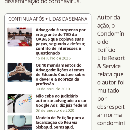
disseminação do coronavírus.
Autor da
CONTINUA APÓS + LIDAS DA SEMANA
ação, o
Advogado é suspenso por
Condomíni
integrante do TED da
OAB/ES que copiava suas
o do
peças, segundo a defesa;
conflito de interesses é
Edifício
questionado
Life Resort
16 de julho de 2026
& Service
Os 10 mandamentos do
Advogado: lições eternas
relata que
de Eduardo Couture sobre
o dever e a nobreza da
o autor foi
profissão
30 de abril de 2020
multado
Não cabe ao Judiciário
por
autorizar advogado a usar
Google Ads, diz juiz federal
desrespeit
03 de agosto de 2020
ar norma
Modelo de Petição para a
condomini
localização do Réu via
SisbaJud, SerasaJud,