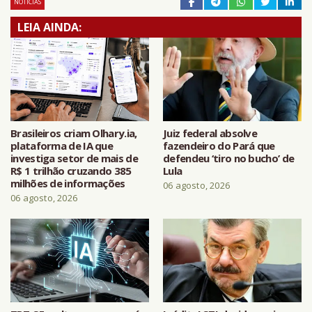
NOTÍCIAS
LEIA AINDA:
Brasileiros criam Olhary.ia,
Juiz federal absolve
plataforma de IA que
fazendeiro do Pará que
investiga setor de mais de
defendeu ‘tiro no bucho’ de
R$ 1 trilhão cruzando 385
Lula
milhões de informações
06 agosto, 2026
06 agosto, 2026