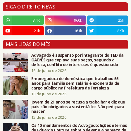
SIGA O DIREITO NEWS
3.4K
960k
25k
21k
161k
8.9k
MAIS LIDAS DO MÊS
Advogado é suspenso por integrante do TED da
OAB/ES que copiava suas peças, segundo a
defesa; conflito de interesses é questionado
16 de julho de 2026
Empregadora de doméstica que trabalhou 55
anos para família sem salário é exonerada de
cargo público na Prefeitura de Fortaleza
10 de julho de 2026
Jovem de 21 anos se recusa a trabalhar e diz que
pais são obrigados a sustentá-lo: ‘Não pedi para
nascer’
15 de julho de 2026
Os 10 mandamentos do Advogado: lições eternas
de Eduardo Couture sobre o dever e a nobreza da