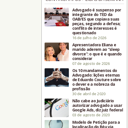
Advogado é suspenso por
integrante do TED da
OAB/ES que copiava suas
peças, segundo a defesa;
conflito de interesses é
questionado
16 de julho de 2026
Apresentadora Eliana e
marido aderem ao “sleep
divorce”: o que é e quando
considerar
07 de agosto de 2026
Os 10 mandamentos do
Advogado: lições eternas
de Eduardo Couture sobre
o dever e a nobreza da
profissão
30 de abril de 2020
Não cabe ao Judiciário
autorizar advogado a usar
Google Ads, diz juiz federal
03 de agosto de 2020
Modelo de Petição para a
localização do Réu via