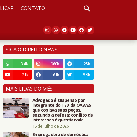
LICAR
CONTATO
SIGA O DIREITO NEWS
3.4K
960k
25k
21k
161k
8.9k
MAIS LIDAS DO MÊS
Advogado é suspenso por
integrante do TED da OAB/ES
que copiava suas peças,
segundo a defesa; conflito de
interesses é questionado
16 de julho de 2026
Empregadora de doméstica