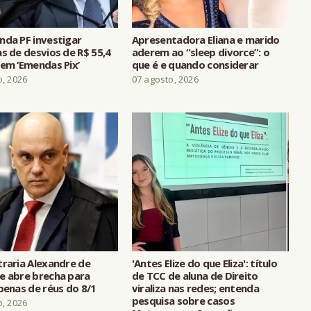
nda PF investigar
Apresentadora Eliana e marido
s de desvios de R$ 55,4
aderem ao “sleep divorce”: o
 em ‘Emendas Pix’
que é e quando considerar
o, 2026
07 agosto, 2026
traria Alexandre de
'Antes Elize do que Eliza': título
e abre brecha para
de TCC de aluna de Direito
penas de réus do 8/1
viraliza nas redes; entenda
pesquisa sobre casos
o, 2026