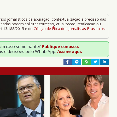
ios jornalísticos de apuração, contextualização e precisão das
adas podem solicitar correção, atualização, retificação ou
Lei 13.188/2015 e do
Código de Ética dos Jornalistas Brasileiros
:
 um caso semelhante?
Publique conosco.
os e decisões pelo WhatsApp:
Assine aqui.