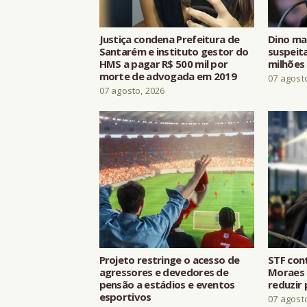
Justiça condena Prefeitura de
Dino ma
Santarém e instituto gestor do
suspeita
HMS a pagar R$ 500 mil por
milhões
morte de advogada em 2019
07 agost
07 agosto, 2026
Projeto restringe o acesso de
STF con
agressores e devedores de
Moraes 
pensão a estádios e eventos
reduzir 
esportivos
07 agost