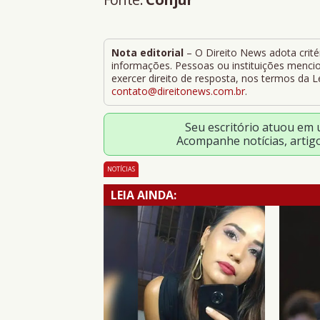
Nota editorial
– O Direito News adota critér
informações. Pessoas ou instituições mencion
exercer direito de resposta, nos termos da 
contato@direitonews.com.br
.
Seu escritório atuou em
Acompanhe notícias, artig
NOTÍCIAS
LEIA AINDA: