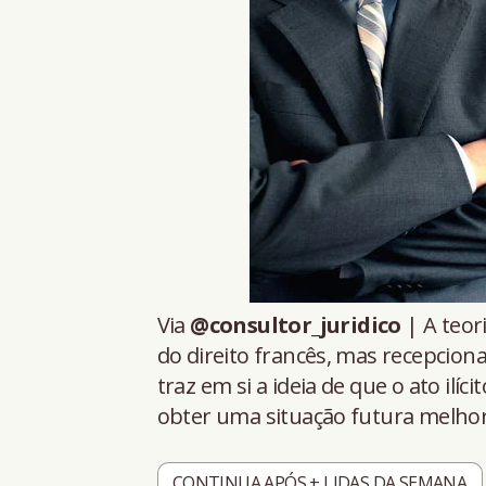
Via
@consultor_juridico
| A teor
do direito francês, mas recepciona
traz em si a ideia de que o ato ilí
obter uma situação futura melhor 
CONTINUA APÓS + LIDAS DA SEMANA