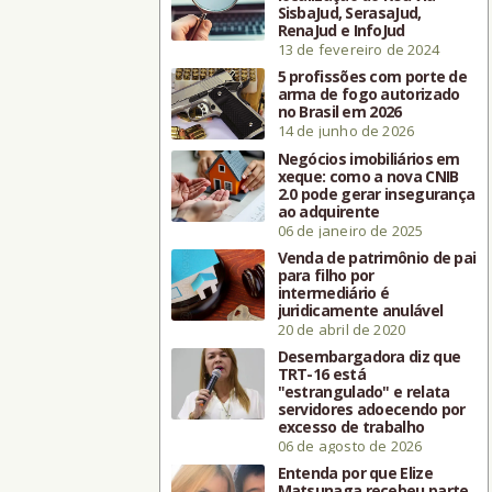
SisbaJud, SerasaJud,
RenaJud e InfoJud
13 de fevereiro de 2024
5 profissões com porte de
arma de fogo autorizado
no Brasil em 2026
14 de junho de 2026
Negócios imobiliários em
xeque: como a nova CNIB
2.0 pode gerar insegurança
ao adquirente
06 de janeiro de 2025
Venda de patrimônio de pai
para filho por
intermediário é
juridicamente anulável
20 de abril de 2020
Desembargadora diz que
TRT-16 está
"estrangulado" e relata
servidores adoecendo por
excesso de trabalho
06 de agosto de 2026
Entenda por que Elize
Matsunaga recebeu parte