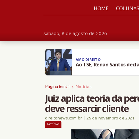
HOME
COLUNA
sábado, 8 de agosto de 2026
AMO DIREITO
Ao TSE, Renan Santos decla
Página inicial
Notícias
Juiz aplica teoria da 
deve ressarcir cliente
direitonews.com.br
|
29 de novembro de 2021
NOTÍCIAS