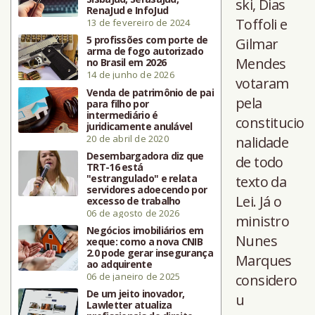
ski, Dias
RenaJud e InfoJud
Toffoli e
13 de fevereiro de 2024
5 profissões com porte de
Gilmar
arma de fogo autorizado
Mendes
no Brasil em 2026
14 de junho de 2026
votaram
Venda de patrimônio de pai
pela
para filho por
intermediário é
constitucio
juridicamente anulável
20 de abril de 2020
nalidade
Desembargadora diz que
de todo
TRT-16 está
"estrangulado" e relata
texto da
servidores adoecendo por
Lei. Já o
excesso de trabalho
06 de agosto de 2026
ministro
Negócios imobiliários em
Nunes
xeque: como a nova CNIB
2.0 pode gerar insegurança
Marques
ao adquirente
06 de janeiro de 2025
considero
De um jeito inovador,
u
Lawletter atualiza