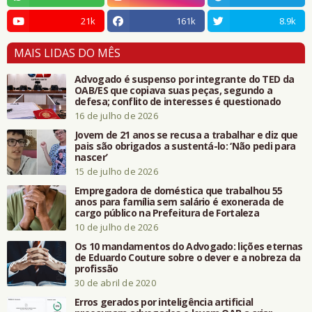
21k
161k
8.9k
MAIS LIDAS DO MÊS
Advogado é suspenso por integrante do TED da
OAB/ES que copiava suas peças, segundo a
defesa; conflito de interesses é questionado
16 de julho de 2026
Jovem de 21 anos se recusa a trabalhar e diz que
pais são obrigados a sustentá-lo: ‘Não pedi para
nascer’
15 de julho de 2026
Empregadora de doméstica que trabalhou 55
anos para família sem salário é exonerada de
cargo público na Prefeitura de Fortaleza
10 de julho de 2026
Os 10 mandamentos do Advogado: lições eternas
de Eduardo Couture sobre o dever e a nobreza da
profissão
30 de abril de 2020
Erros gerados por inteligência artificial