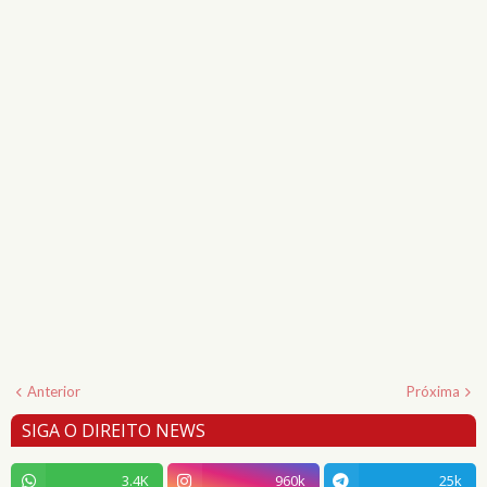
Anterior
Próxima
SIGA O DIREITO NEWS
3.4K
960k
25k