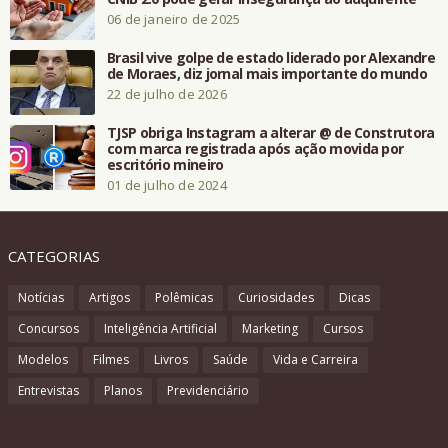
06 de janeiro de 2025
Brasil vive golpe de estado liderado por Alexandre
de Moraes, diz jornal mais importante do mundo
22 de julho de 2026
TJSP obriga Instagram a alterar @ de Construtora
com marca registrada após ação movida por
escritório mineiro
01 de julho de 2024
CATEGORIAS
Notícias
Artigos
Polêmicas
Curiosidades
Dicas
Concursos
Inteligência Artificial
Marketing
Cursos
Modelos
Filmes
Livros
Saúde
Vida e Carreira
Entrevistas
Planos
Previdenciário