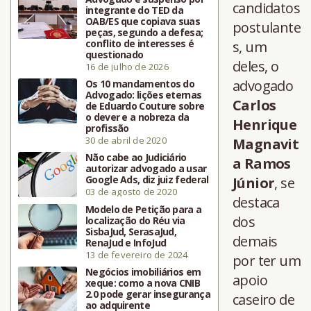
candidatos
integrante do TED da
OAB/ES que copiava suas
postulante
peças, segundo a defesa;
conflito de interesses é
s, um
questionado
deles, o
16 de julho de 2026
advogado
Os 10 mandamentos do
Advogado: lições eternas
Carlos
de Eduardo Couture sobre
o dever e a nobreza da
Henrique
profissão
30 de abril de 2020
Magnavit
Não cabe ao Judiciário
a Ramos
autorizar advogado a usar
Google Ads, diz juiz federal
Júnior
, se
03 de agosto de 2020
destaca
Modelo de Petição para a
dos
localização do Réu via
SisbaJud, SerasaJud,
demais
RenaJud e InfoJud
13 de fevereiro de 2024
por ter um
Negócios imobiliários em
apoio
xeque: como a nova CNIB
2.0 pode gerar insegurança
caseiro de
ao adquirente