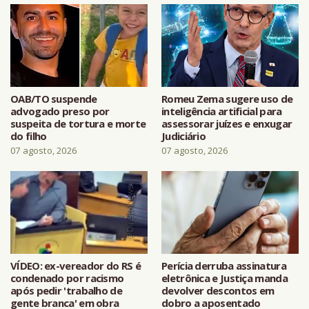
OAB/TO suspende
Romeu Zema sugere uso de
advogado preso por
inteligência artificial para
suspeita de tortura e morte
assessorar juízes e enxugar
do filho
Judiciário
07 agosto, 2026
07 agosto, 2026
VÍDEO: ex-vereador do RS é
Perícia derruba assinatura
condenado por racismo
eletrônica e Justiça manda
após pedir 'trabalho de
devolver descontos em
gente branca' em obra
dobro a aposentado