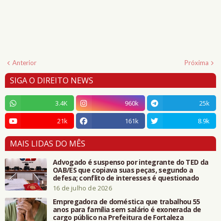
Anterior
Próxima
SIGA O DIREITO NEWS
3.4K
960k
25k
21k
161k
8.9k
MAIS LIDAS DO MÊS
Advogado é suspenso por integrante do TED da
OAB/ES que copiava suas peças, segundo a
defesa; conflito de interesses é questionado
16 de julho de 2026
Empregadora de doméstica que trabalhou 55
anos para família sem salário é exonerada de
cargo público na Prefeitura de Fortaleza