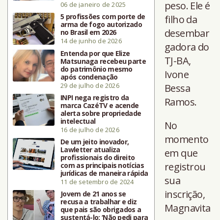
peso. Ele é
06 de janeiro de 2025
5 profissões com porte de
filho da
arma de fogo autorizado
desembar
no Brasil em 2026
14 de junho de 2026
gadora do
Entenda por que Elize
TJ-BA,
Matsunaga recebeu parte
do patrimônio mesmo
Ivone
após condenação
29 de julho de 2026
Bessa
INPI nega registro da
Ramos.
marca CazéTV e acende
alerta sobre propriedade
intelectual
No
16 de julho de 2026
momento
De um jeito inovador,
Lawletter atualiza
em que
profissionais do direito
registrou
com as principais notícias
jurídicas de maneira rápida
sua
11 de setembro de 2024
inscrição,
Jovem de 21 anos se
recusa a trabalhar e diz
Magnavita
que pais são obrigados a
sustentá-lo: ‘Não pedi para