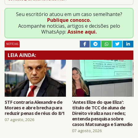
Seu escritório atuou em um caso semelhante?
Publique conosco.
Acompanhe notícias, artigos e decisões pelo
WhatsApp:
Assine aqui.
NOTÍCIAS
LEIA AINDA:
STF contraria Alexandre de
'Antes Elize do que Eliza':
Moraes e abre brecha para
título de TCC de aluna de
reduzir penas de réus do 8/1
Direito viraliza nas redes;
entenda pesquisa sobre
07 agosto, 2026
casos Matsunaga e Samudio
07 agosto, 2026