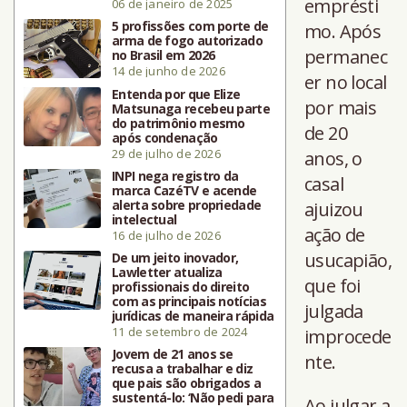
emprésti
06 de janeiro de 2025
5 profissões com porte de
mo. Após
arma de fogo autorizado
permanec
no Brasil em 2026
14 de junho de 2026
er no local
Entenda por que Elize
por mais
Matsunaga recebeu parte
do patrimônio mesmo
de 20
após condenação
29 de julho de 2026
anos, o
INPI nega registro da
casal
marca CazéTV e acende
alerta sobre propriedade
ajuizou
intelectual
ação de
16 de julho de 2026
usucapião,
De um jeito inovador,
Lawletter atualiza
que foi
profissionais do direito
com as principais notícias
julgada
jurídicas de maneira rápida
11 de setembro de 2024
improcede
Jovem de 21 anos se
nte.
recusa a trabalhar e diz
que pais são obrigados a
sustentá-lo: ‘Não pedi para
Ao julgar a