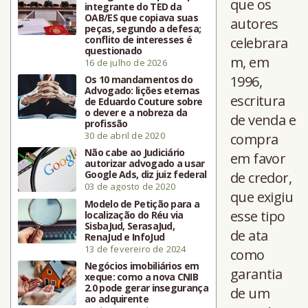
que os
integrante do TED da
OAB/ES que copiava suas
autores
peças, segundo a defesa;
conflito de interesses é
celebrara
questionado
m, em
16 de julho de 2026
1996,
Os 10 mandamentos do
Advogado: lições eternas
escritura
de Eduardo Couture sobre
o dever e a nobreza da
de venda e
profissão
30 de abril de 2020
compra
Não cabe ao Judiciário
em favor
autorizar advogado a usar
Google Ads, diz juiz federal
de credor,
03 de agosto de 2020
que exigiu
Modelo de Petição para a
esse tipo
localização do Réu via
SisbaJud, SerasaJud,
de ata
RenaJud e InfoJud
13 de fevereiro de 2024
como
Negócios imobiliários em
garantia
xeque: como a nova CNIB
2.0 pode gerar insegurança
de um
ao adquirente