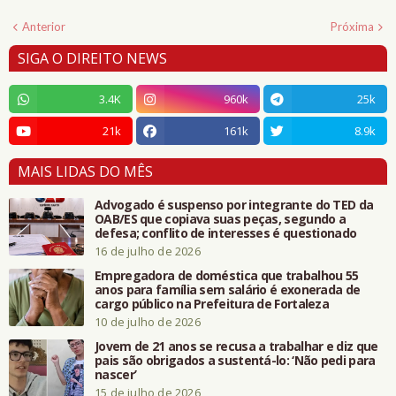
Anterior
Próxima
SIGA O DIREITO NEWS
3.4K
960k
25k
21k
161k
8.9k
MAIS LIDAS DO MÊS
Advogado é suspenso por integrante do TED da
OAB/ES que copiava suas peças, segundo a
defesa; conflito de interesses é questionado
16 de julho de 2026
Empregadora de doméstica que trabalhou 55
anos para família sem salário é exonerada de
cargo público na Prefeitura de Fortaleza
10 de julho de 2026
Jovem de 21 anos se recusa a trabalhar e diz que
pais são obrigados a sustentá-lo: ‘Não pedi para
nascer’
15 de julho de 2026