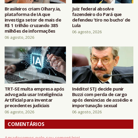
Brasileiros criam Olhary.ia,
Juiz federal absolve
plataforma de IA que
fazendeiro do Pará que
investiga setor de mais de
defendeu ‘tiro no bucho’ de
R$ 1 trilhão cruzando 385
Lula
milhões de informações
06 agosto, 2026
06 agosto, 2026
TRT-SE multa empresa após
Inédito! STJ decide punir
advogada usar Inteligência
Buzzi com perda de cargo
Artificial para inventar
após denúncias de assédio e
precedentes judiciais
importunação sexual
06 agosto, 2026
06 agosto, 2026
COMENTÁRIOS
Agradecemos pelo seu comentário!