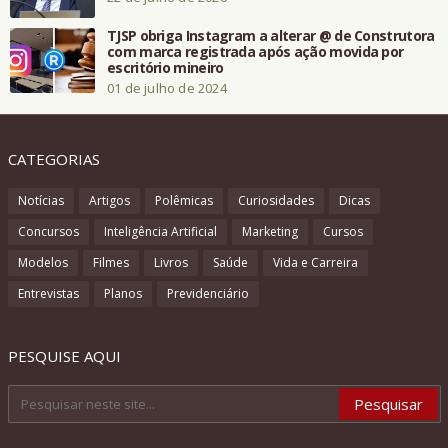
TJSP obriga Instagram a alterar @ de Construtora
com marca registrada após ação movida por
escritório mineiro
01 de julho de 2024
CATEGORIAS
Notícias
Artigos
Polêmicas
Curiosidades
Dicas
Concursos
Inteligência Artificial
Marketing
Cursos
Modelos
Filmes
Livros
Saúde
Vida e Carreira
Entrevistas
Planos
Previdenciário
PESQUISE AQUI