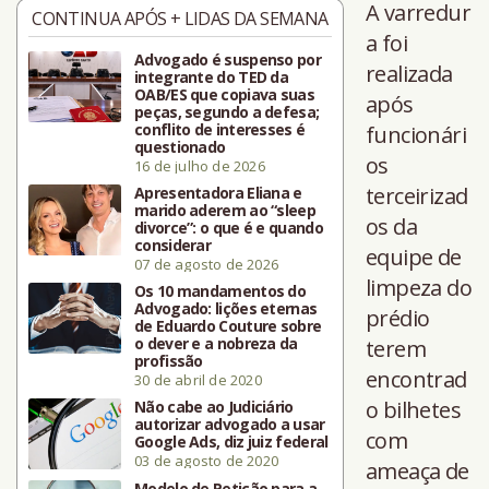
A varredur
CONTINUA APÓS + LIDAS DA SEMANA
a foi
Advogado é suspenso por
realizada
integrante do TED da
OAB/ES que copiava suas
após
peças, segundo a defesa;
conflito de interesses é
funcionári
questionado
os
16 de julho de 2026
terceirizad
Apresentadora Eliana e
marido aderem ao “sleep
os da
divorce”: o que é e quando
considerar
equipe de
07 de agosto de 2026
limpeza do
Os 10 mandamentos do
Advogado: lições eternas
prédio
de Eduardo Couture sobre
o dever e a nobreza da
terem
profissão
encontrad
30 de abril de 2020
o bilhetes
Não cabe ao Judiciário
autorizar advogado a usar
com
Google Ads, diz juiz federal
03 de agosto de 2020
ameaça de
Modelo de Petição para a