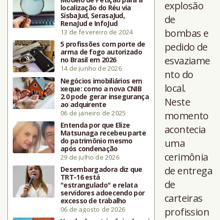
explosão
localização do Réu via
SisbaJud, SerasaJud,
de
RenaJud e InfoJud
bombas e
13 de fevereiro de 2024
5 profissões com porte de
pedido de
arma de fogo autorizado
esvaziame
no Brasil em 2026
14 de junho de 2026
nto do
Negócios imobiliários em
local.
xeque: como a nova CNIB
2.0 pode gerar insegurança
Neste
ao adquirente
06 de janeiro de 2025
momento
Entenda por que Elize
acontecia
Matsunaga recebeu parte
do patrimônio mesmo
uma
após condenação
cerimônia
29 de julho de 2026
de entrega
Desembargadora diz que
TRT-16 está
de
"estrangulado" e relata
servidores adoecendo por
carteiras
excesso de trabalho
06 de agosto de 2026
profission