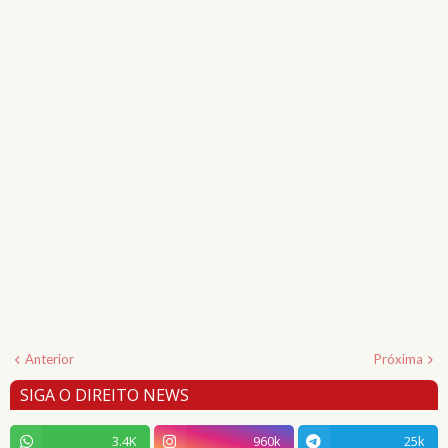
Anterior
Próxima
SIGA O DIREITO NEWS
3.4K
960k
25k