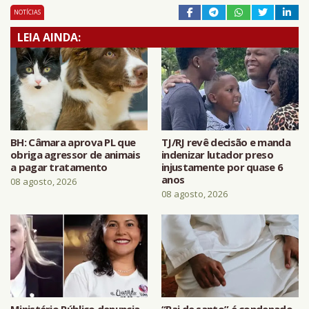
NOTÍCIAS
LEIA AINDA:
BH: Câmara aprova PL que
TJ/RJ revê decisão e manda
obriga agressor de animais
indenizar lutador preso
a pagar tratamento
injustamente por quase 6
anos
08 agosto, 2026
08 agosto, 2026
Ministério Público denuncia
“Pai de santo” é condenado