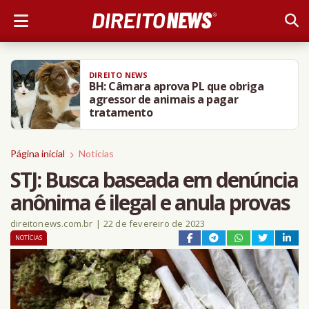
DIREITO NEWS
BH: Câmara aprova PL que obriga
agressor de animais a pagar
tratamento
Página inicial
Notícias
STJ: Busca baseada em denúncia
anônima é ilegal e anula provas
direitonews.com.br
|
22 de fevereiro de 2023
NOTÍCIAS