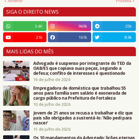
Anterior
Próxima
SIGA O DIREITO NEWS
3.4K
960k
25k
21k
161k
8.9k
MAIS LIDAS DO MÊS
Advogado é suspenso por integrante do TED da
OAB/ES que copiava suas peças, segundo a
defesa; conflito de interesses é questionado
16 de julho de 2026
Empregadora de doméstica que trabalhou 55
anos para família sem salário é exonerada de
cargo público na Prefeitura de Fortaleza
10 de julho de 2026
Jovem de 21 anos se recusa a trabalhar e diz que
pais são obrigados a sustentá-lo: ‘Não pedi para
nascer’
15 de julho de 2026
Os 10 mandamentos do Advogado: lições eternas