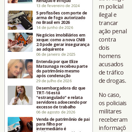
RenaJud e InfoJud
m policial
13 de fevereiro de 2024
5 profissões com porte de
ilegal e
arma de fogo autorizado
trancar
no Brasil em 2026
14 de junho de 2026
ação penal
Negócios imobiliários em
contra
xeque: como a nova CNIB
2.0 pode gerar insegurança
dois
ao adquirente
06 de janeiro de 2025
homens
Entenda por que Elize
acusados
Matsunaga recebeu parte
do patrimônio mesmo
de tráfico
após condenação
de drogas.
29 de julho de 2026
Desembargadora diz que
TRT-16 está
No caso,
"estrangulado" e relata
os policiais
servidores adoecendo por
excesso de trabalho
militares
06 de agosto de 2026
receberam
Venda de patrimônio de pai
para filho por
informaçõ
intermediário é