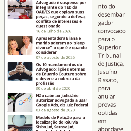
Advogado é suspenso por
nto do
integrante do TED da
OAB/ES que copiava suas
desembar
peças, segundo a defesa;
conflito de interesses é
gador
questionado
convocado
16 de julho de 2026
para o
Apresentadora Eliana e
marido aderem ao “sleep
Superior
divorce”: o que é e quando
considerar
Tribunal
07 de agosto de 2026
de Justiça,
Os 10 mandamentos do
Advogado: lições eternas
Jesuíno
de Eduardo Couture sobre
o dever e a nobreza da
Rissato,
profissão
para
30 de abril de 2020
anular
Não cabe ao Judiciário
autorizar advogado a usar
provas
Google Ads, diz juiz federal
03 de agosto de 2020
obtidas
Modelo de Petição para a
em
localização do Réu via
SisbaJud, SerasaJud,
abordage