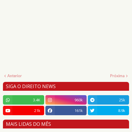
Anterior
Próxima
SIGA O DIREITO NEWS
3.4K
960k
25k
21k
161k
8.9k
MAIS LIDAS DO MÊS