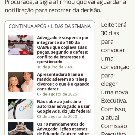
Procurada, a sigla afirmou que vai aguardar a
notificação para recorrer da decisão.
Leite terá
CONTINUA APÓS + LIDAS DA SEMANA
30 dias
Advogado é suspenso por
para
integrante do TED da
OAB/ES que copiava suas
convocar
peças, segundo a defesa;
conflito de interesses é
uma
questionado
convenção
16 de julho de 2026
para
Apresentadora Eliana e
marido aderem ao “sleep
eleger
divorce”: o que é e quando
considerar
uma nova
07 de agosto de 2026
Executiva.
Não cabe ao Judiciário
autorizar advogado a usar
Com isso,
Google Ads, diz juiz federal
a atual
03 de agosto de 2020
Os 10 mandamentos do
Comissão
Advogado: lições eternas
Executiva,
de Eduardo Couture sobre