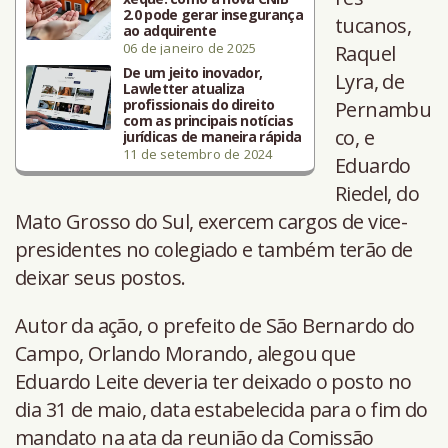
2.0 pode gerar insegurança
tucanos,
ao adquirente
06 de janeiro de 2025
Raquel
De um jeito inovador,
Lyra, de
Lawletter atualiza
profissionais do direito
Pernambu
com as principais notícias
co, e
jurídicas de maneira rápida
11 de setembro de 2024
Eduardo
Riedel, do
Mato Grosso do Sul, exercem cargos de vice-
presidentes no colegiado e também terão de
deixar seus postos.
Autor da ação, o prefeito de São Bernardo do
Campo, Orlando Morando, alegou que
Eduardo Leite deveria ter deixado o posto no
dia 31 de maio, data estabelecida para o fim do
mandato na ata da reunião da Comissão