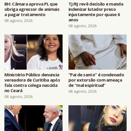
BH: Câmara aprova PL que
TJ/RJ revê decisão e manda
obriga agressor de animais
indenizar lutador preso
a pagar tratamento
injustamente por quase 6
anos
08 agosto, 2026
08 agosto, 2026
Ministério Público denuncia
“Pai de santo” é condenado
vereadora de Curitiba após
por extorsão com ameaça
fala contra colega nascida
de “mal espiritual”
no Ceará
08 agosto, 2026
08 agosto, 2026