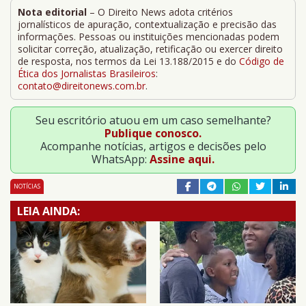
Nota editorial
– O Direito News adota critérios
jornalísticos de apuração, contextualização e precisão das
informações. Pessoas ou instituições mencionadas podem
solicitar correção, atualização, retificação ou exercer direito
de resposta, nos termos da Lei 13.188/2015 e do
Código de
Ética dos Jornalistas Brasileiros
:
contato@direitonews.com.br
.
Seu escritório atuou em um caso semelhante?
Publique conosco.
Acompanhe notícias, artigos e decisões pelo
WhatsApp:
Assine aqui.
NOTÍCIAS
LEIA AINDA: