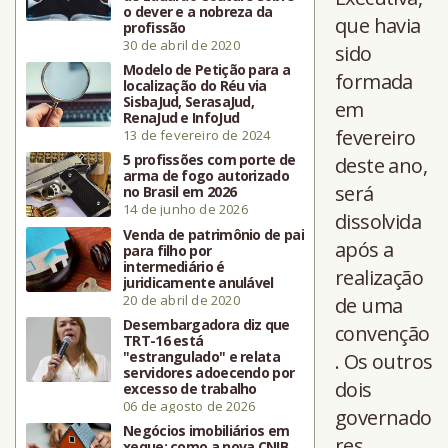
o dever e a nobreza da
que havia
profissão
30 de abril de 2020
sido
Modelo de Petição para a
formada
localização do Réu via
SisbaJud, SerasaJud,
em
RenaJud e InfoJud
fevereiro
13 de fevereiro de 2024
5 profissões com porte de
deste ano,
arma de fogo autorizado
será
no Brasil em 2026
14 de junho de 2026
dissolvida
Venda de patrimônio de pai
após a
para filho por
intermediário é
realização
juridicamente anulável
20 de abril de 2020
de uma
Desembargadora diz que
convenção
TRT-16 está
"estrangulado" e relata
. Os outros
servidores adoecendo por
dois
excesso de trabalho
06 de agosto de 2026
governado
Negócios imobiliários em
res
xeque: como a nova CNIB