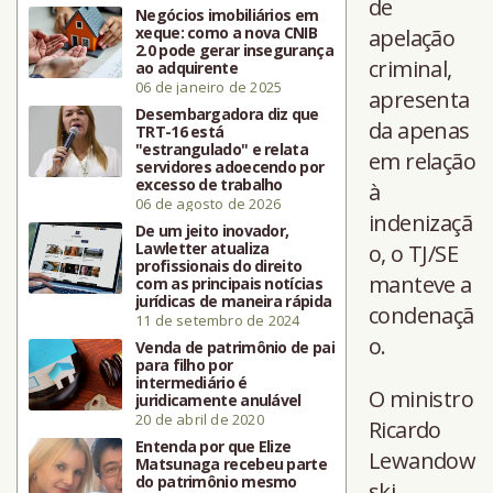
de
Negócios imobiliários em
xeque: como a nova CNIB
apelação
2.0 pode gerar insegurança
criminal,
ao adquirente
06 de janeiro de 2025
apresenta
Desembargadora diz que
da apenas
TRT-16 está
"estrangulado" e relata
em relação
servidores adoecendo por
excesso de trabalho
à
06 de agosto de 2026
indenizaçã
De um jeito inovador,
Lawletter atualiza
o, o TJ/SE
profissionais do direito
manteve a
com as principais notícias
jurídicas de maneira rápida
condenaçã
11 de setembro de 2024
o.
Venda de patrimônio de pai
para filho por
intermediário é
O ministro
juridicamente anulável
20 de abril de 2020
Ricardo
Entenda por que Elize
Lewandow
Matsunaga recebeu parte
do patrimônio mesmo
ski