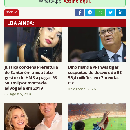
WhatsApp:
Assine aqui.
NOTÍCIAS
LEIA AINDA:
Justiça condena Prefeitura
Dino manda PF investigar
de Santarém e instituto
suspeitas de desvios de R$
gestor do HMS a pagar R$
55,4 milhões em ‘Emendas
500 mil por morte de
Pix’
advogada em 2019
07 agosto, 2026
07 agosto, 2026