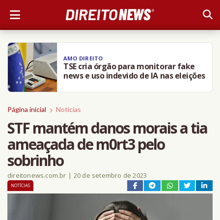
AMO DIREITO
TSE cria órgão para monitorar fake
news e uso indevido de IA nas eleições
Página inicial
Notícias
STF mantém danos morais a tia
ameaçada de m0rt3 pelo
sobrinho
direitonews.com.br
|
20 de setembro de 2023
NOTÍCIAS