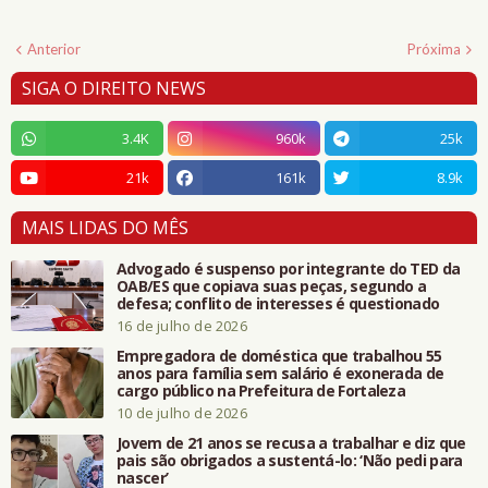
Anterior
Próxima
SIGA O DIREITO NEWS
3.4K
960k
25k
21k
161k
8.9k
MAIS LIDAS DO MÊS
Advogado é suspenso por integrante do TED da
OAB/ES que copiava suas peças, segundo a
defesa; conflito de interesses é questionado
16 de julho de 2026
Empregadora de doméstica que trabalhou 55
anos para família sem salário é exonerada de
cargo público na Prefeitura de Fortaleza
10 de julho de 2026
Jovem de 21 anos se recusa a trabalhar e diz que
pais são obrigados a sustentá-lo: ‘Não pedi para
nascer’