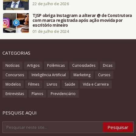
22 de julho de 2026
TJSP obriga Instagram a alterar @ de Construtora
com marca registrada após ação movida por
escritório mineiro
01 de julho de 2024
CATEGORIAS
Notícias
Artigos
Polêmicas
Curiosidades
Dicas
Concursos
Inteligência Artificial
Marketing
Cursos
Modelos
Filmes
Livros
Saúde
Vida e Carreira
Entrevistas
Planos
Previdenciário
PESQUISE AQUI