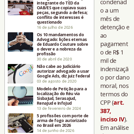
condenad
integrante do TED da
OAB/ES que copiava suas
o a um
peças, segundo a defesa;
conflito de interesses é
mês de
questionado
detenção e
16 de julho de 2026
ao
Os 10 mandamentos do
Advogado: lições eternas
pagament
de Eduardo Couture sobre
o dever e a nobreza da
o de R$ 1
profissão
30 de abril de 2020
mil de
Não cabe ao Judiciário
indenizaçã
autorizar advogado a usar
Google Ads, diz juiz federal
o por dano
03 de agosto de 2020
moral, nos
Modelo de Petição para a
termos do
localização do Réu via
SisbaJud, SerasaJud,
CPP (
art.
RenaJud e InfoJud
13 de fevereiro de 2024
387,
5 profissões com porte de
inciso IV
).
arma de fogo autorizado
no Brasil em 2026
Em análise
14 de junho de 2026