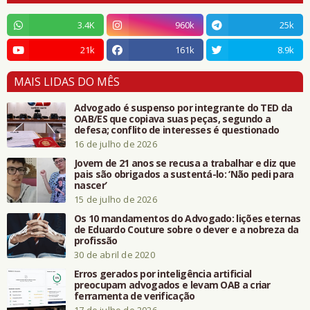
3.4K
960k
25k
21k
161k
8.9k
MAIS LIDAS DO MÊS
Advogado é suspenso por integrante do TED da
OAB/ES que copiava suas peças, segundo a
defesa; conflito de interesses é questionado
16 de julho de 2026
Jovem de 21 anos se recusa a trabalhar e diz que
pais são obrigados a sustentá-lo: ‘Não pedi para
nascer’
15 de julho de 2026
Os 10 mandamentos do Advogado: lições eternas
de Eduardo Couture sobre o dever e a nobreza da
profissão
30 de abril de 2020
Erros gerados por inteligência artificial
preocupam advogados e levam OAB a criar
ferramenta de verificação