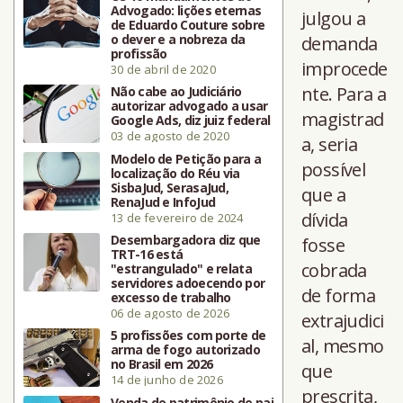
Advogado: lições eternas
julgou a
de Eduardo Couture sobre
o dever e a nobreza da
demanda
profissão
improcede
30 de abril de 2020
nte. Para a
Não cabe ao Judiciário
autorizar advogado a usar
magistrad
Google Ads, diz juiz federal
03 de agosto de 2020
a, seria
Modelo de Petição para a
possível
localização do Réu via
SisbaJud, SerasaJud,
que a
RenaJud e InfoJud
dívida
13 de fevereiro de 2024
Desembargadora diz que
fosse
TRT-16 está
cobrada
"estrangulado" e relata
servidores adoecendo por
de forma
excesso de trabalho
06 de agosto de 2026
extrajudici
5 profissões com porte de
al, mesmo
arma de fogo autorizado
no Brasil em 2026
que
14 de junho de 2026
prescrita,
Venda de patrimônio de pai