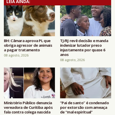
LEIA AINDA:
BH: Câmara aprova PL que
TJ/RJ revê decisão e manda
obriga agressor de animais
indenizar lutador preso
a pagar tratamento
injustamente por quase 6
anos
08 agosto, 2026
08 agosto, 2026
Ministério Público denuncia
“Pai de santo” é condenado
vereadora de Curitiba após
por extorsão com ameaça
fala contra colega nascida
de “mal espiritual”