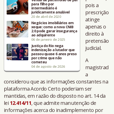
para filho por
pois a
intermediário é
prescrição
juridicamente anulável
20 de abril de 2020
atinge
Negócios imobiliários em
apenas o
xeque: como a nova CNIB
2.0 pode gerar insegurança
direito à
ao adquirente
06 de janeiro de 2025
pretensão
Justiça do Rio nega
judicial.
indenização a lutador que
passou quase 6 anos preso
por crime que não
A
cometeu
magistrad
04 de agosto de 2026
a
considerou que as informações constantes na
plataforma Acordo Certo poderiam ser
mantidas, em razão do disposto no art. 14 da
lei
12.414/11
, que admite manutenção de
informações acerca do inadimplemento por