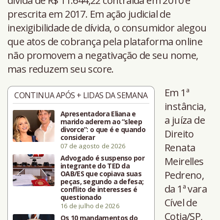
dívida de R$ 11.644,22 contraída em 2010 e
prescrita em 2017. Em ação judicial de
inexigibilidade de dívida, o consumidor alegou
que atos de cobrança pela plataforma online
não promovem a negativação de seu nome,
mas reduzem seu score.
Em 1ª
CONTINUA APÓS + LIDAS DA SEMANA
instância,
Apresentadora Eliana e
a juíza de
marido aderem ao “sleep
divorce”: o que é e quando
Direito
considerar
Renata
07 de agosto de 2026
Advogado é suspenso por
Meirelles
integrante do TED da
Pedreno,
OAB/ES que copiava suas
peças, segundo a defesa;
da 1ª vara
conflito de interesses é
questionado
Cível de
16 de julho de 2026
Cotia/SP,
Os 10 mandamentos do