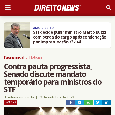
AMO DIREITO
STJ decide punir ministro Marco Buzzi
com perda do cargo após condenação
por importunação s3xu4l
Página inicial
Notícias
Contra pauta progressista,
Senado discute mandato
temporário para ministros do
STF
direitonews.com.br
|
02 de outubro de 2023
NOTÍCIAS