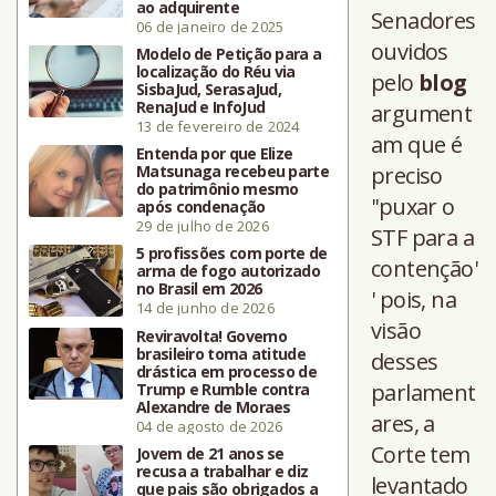
ao adquirente
Senadores
06 de janeiro de 2025
ouvidos
Modelo de Petição para a
localização do Réu via
pelo
blog
SisbaJud, SerasaJud,
RenaJud e InfoJud
argument
13 de fevereiro de 2024
am que é
Entenda por que Elize
Matsunaga recebeu parte
preciso
do patrimônio mesmo
''puxar o
após condenação
29 de julho de 2026
STF para a
5 profissões com porte de
contenção'
arma de fogo autorizado
no Brasil em 2026
' pois, na
14 de junho de 2026
visão
Reviravolta! Governo
brasileiro toma atitude
desses
drástica em processo de
parlament
Trump e Rumble contra
Alexandre de Moraes
ares, a
04 de agosto de 2026
Corte tem
Jovem de 21 anos se
recusa a trabalhar e diz
levantado
que pais são obrigados a