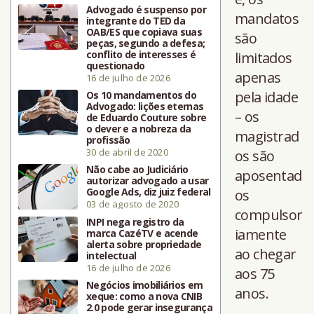
Advogado é suspenso por
mandatos
integrante do TED da
OAB/ES que copiava suas
são
peças, segundo a defesa;
conflito de interesses é
limitados
questionado
apenas
16 de julho de 2026
pela idade
Os 10 mandamentos do
Advogado: lições eternas
– os
de Eduardo Couture sobre
o dever e a nobreza da
magistrad
profissão
30 de abril de 2020
os são
Não cabe ao Judiciário
aposentad
autorizar advogado a usar
Google Ads, diz juiz federal
os
03 de agosto de 2020
compulsor
INPI nega registro da
iamente
marca CazéTV e acende
alerta sobre propriedade
ao chegar
intelectual
16 de julho de 2026
aos 75
Negócios imobiliários em
anos.
xeque: como a nova CNIB
2.0 pode gerar insegurança