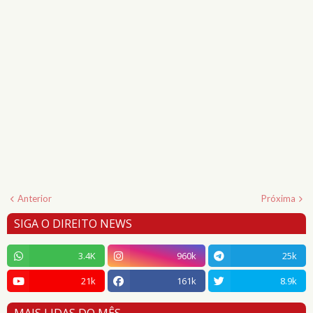
Anterior
Próxima
SIGA O DIREITO NEWS
3.4K
960k
25k
21k
161k
8.9k