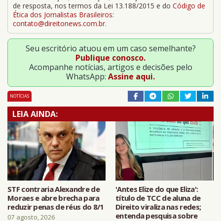
de resposta, nos termos da Lei 13.188/2015 e do
Código de
Ética dos Jornalistas Brasileiros
:
contato@direitonews.com.br
.
Seu escritório atuou em um caso semelhante?
Publique conosco.
Acompanhe notícias, artigos e decisões pelo
WhatsApp:
Assine aqui.
NOTÍCIAS
LEIA AINDA:
STF contraria Alexandre de
'Antes Elize do que Eliza':
Moraes e abre brecha para
título de TCC de aluna de
reduzir penas de réus do 8/1
Direito viraliza nas redes;
entenda pesquisa sobre
07 agosto, 2026