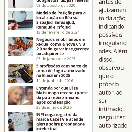
Google Ads, diz juiz federal
antes do
03 de agosto de 2020
ajuizamen
Modelo de Petição para a
to da ação,
localização do Réu via
SisbaJud, SerasaJud,
indicando
RenaJud e InfoJud
13 de fevereiro de 2024
possíveis
Negócios imobiliários em
irregularid
xeque: como a nova CNIB
2.0 pode gerar insegurança
ades. Além
ao adquirente
disso,
06 de janeiro de 2025
5 profissões com porte de
observou
arma de fogo autorizado
que o
no Brasil em 2026
14 de junho de 2026
próprio
Entenda por que Elize
autor, ao
Matsunaga recebeu parte
do patrimônio mesmo
ser
após condenação
29 de julho de 2026
intimado,
INPI nega registro da
negou ter
marca CazéTV e acende
alerta sobre propriedade
autorizado
intelectual