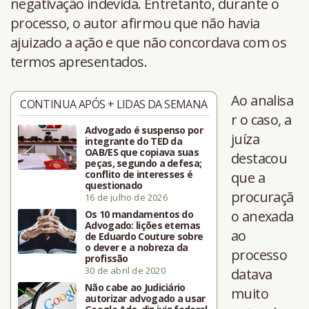
negativação indevida. Entretanto, durante o
processo, o autor afirmou que não havia
ajuizado a ação e que não concordava com os
termos apresentados.
Ao analisa
CONTINUA APÓS + LIDAS DA SEMANA
r o caso, a
Advogado é suspenso por
juíza
integrante do TED da
OAB/ES que copiava suas
destacou
peças, segundo a defesa;
conflito de interesses é
que a
questionado
procuraçã
16 de julho de 2026
o anexada
Os 10 mandamentos do
Advogado: lições eternas
ao
de Eduardo Couture sobre
o dever e a nobreza da
processo
profissão
30 de abril de 2020
datava
Não cabe ao Judiciário
muito
autorizar advogado a usar