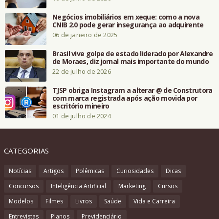
Negócios imobiliários em xeque: como a nova
CNIB 2.0 pode gerar insegurança ao adquirente
06 de janeiro de 2025
Brasil vive golpe de estado liderado por Alexandre
de Moraes, diz jornal mais importante do mundo
22 de julho de 2026
TJSP obriga Instagram a alterar @ de Construtora
com marca registrada após ação movida por
escritório mineiro
01 de julho de 2024
CATEGORIAS
Notícias
Artigos
Polêmicas
Curiosidades
Dicas
Concursos
Inteligência Artificial
Marketing
Cursos
Modelos
Filmes
Livros
Saúde
Vida e Carreira
Entrevistas
Planos
Previdenciário