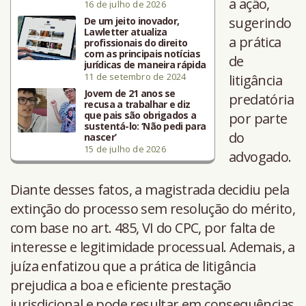
a ação,
16 de julho de 2026
sugerindo
De um jeito inovador,
Lawletter atualiza
a prática
profissionais do direito
com as principais notícias
de
jurídicas de maneira rápida
11 de setembro de 2024
litigância
Jovem de 21 anos se
predatória
recusa a trabalhar e diz
que pais são obrigados a
por parte
sustentá-lo: ‘Não pedi para
do
nascer’
15 de julho de 2026
advogado.
Diante desses fatos, a magistrada decidiu pela
extinção do processo sem resolução do mérito,
com base no art. 485, VI do CPC, por falta de
interesse e legitimidade processual. Ademais, a
juíza enfatizou que a prática de litigância
prejudica a boa e eficiente prestação
jurisdicional e pode resultar em consequências