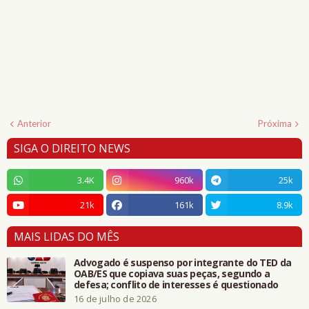
Anterior
Próxima
SIGA O DIREITO NEWS
3.4K
960k
25k
21k
161k
8.9k
MAIS LIDAS DO MÊS
Advogado é suspenso por integrante do TED da
OAB/ES que copiava suas peças, segundo a
defesa; conflito de interesses é questionado
16 de julho de 2026