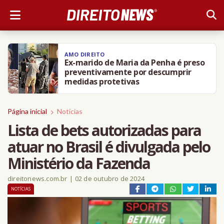
AMO DIREITO
Moraes rejeita pedido da defesa de
Bolsonaro para receber visitas de
filhos no Dia dos Pais
Página inicial
Notícias
Lista de bets autorizadas para
atuar no Brasil é divulgada pelo
Ministério da Fazenda
direitonews.com.br
|
02 de outubro de 2024
NOTÍCIAS