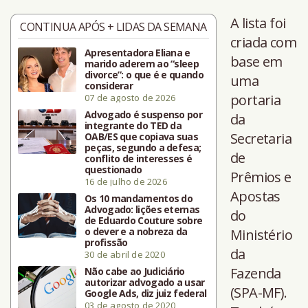
A lista foi
CONTINUA APÓS + LIDAS DA SEMANA
criada com
Apresentadora Eliana e
base em
marido aderem ao “sleep
divorce”: o que é e quando
uma
considerar
portaria
07 de agosto de 2026
Advogado é suspenso por
da
integrante do TED da
Secretaria
OAB/ES que copiava suas
peças, segundo a defesa;
de
conflito de interesses é
questionado
Prêmios e
16 de julho de 2026
Apostas
Os 10 mandamentos do
Advogado: lições eternas
do
de Eduardo Couture sobre
o dever e a nobreza da
Ministério
profissão
da
30 de abril de 2020
Fazenda
Não cabe ao Judiciário
autorizar advogado a usar
(SPA-MF).
Google Ads, diz juiz federal
03 de agosto de 2020