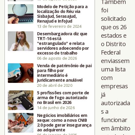
Também
Modelo de Petição para a
foi
localização do Réu via
SisbaJud, SerasaJud,
solicitado
RenaJud e InfoJud
que os 26
13 de fevereiro de 2024
Desembargadora diz que
estados e
TRT-16 está
o Distrito
"estrangulado" e relata
servidores adoecendo por
Federal
excesso de trabalho
06 de agosto de 2026
enviassem
Venda de patrimônio de pai
uma lista
para filho por
intermediário é
com
juridicamente anulável
empresas
20 de abril de 2020
5 profissões com porte de
já
arma de fogo autorizado
autorizada
no Brasil em 2026
14 de junho de 2026
s a
Negócios imobiliários em
funcionar
xeque: como a nova CNIB
2.0 pode gerar insegurança
em âmbito
ao adquirente