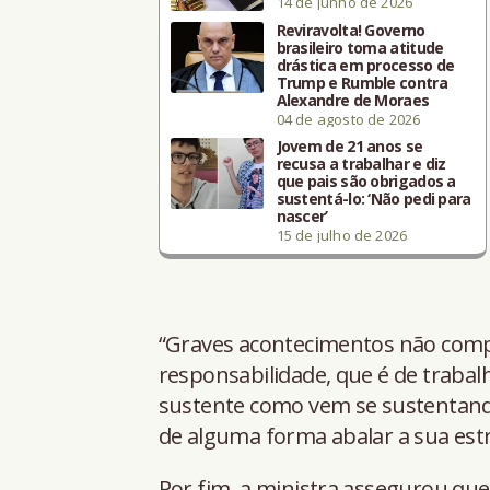
14 de junho de 2026
Reviravolta! Governo
brasileiro toma atitude
drástica em processo de
Trump e Rumble contra
Alexandre de Moraes
04 de agosto de 2026
Jovem de 21 anos se
recusa a trabalhar e diz
que pais são obrigados a
sustentá-lo: ‘Não pedi para
nascer’
15 de julho de 2026
“Graves acontecimentos não comp
responsabilidade, que é de trabal
sustente como vem se sustentand
de alguma forma abalar a sua estr
Por fim, a ministra assegurou que