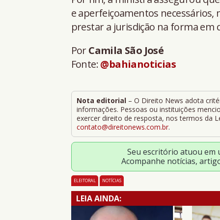
e aperfeiçoamentos necessários, ma
prestar a jurisdição na forma em q
Por
Camila São José
Fonte:
@bahianoticias
Nota editorial
– O Direito News adota critér
informações. Pessoas ou instituições mencion
exercer direito de resposta, nos termos da 
contato@direitonews.com.br
.
Seu escritório atuou em
Acompanhe notícias, artig
ELEITORAL
NOTÍCIAS
LEIA AINDA: