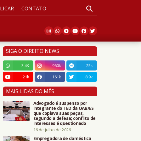
LICAR
CONTATO
SIGA O DIREITO NEWS
3.4K
960k
25k
21k
161k
8.9k
MAIS LIDAS DO MÊS
Advogado é suspenso por
integrante do TED da OAB/ES
que copiava suas peças,
segundo a defesa; conflito de
interesses é questionado
16 de julho de 2026
Empregadora de doméstica