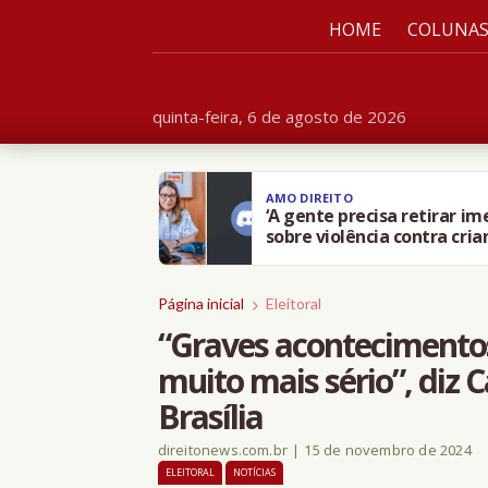
HOME
COLUNA
quinta-feira, 6 de agosto de 2026
AMO DIREITO
‘A gente precisa retirar i
sobre violência contra cria
Página inicial
Eleitoral
“Graves aconteciment
muito mais sério”, diz
Brasília
direitonews.com.br
|
15 de novembro de 2024
ELEITORAL
NOTÍCIAS