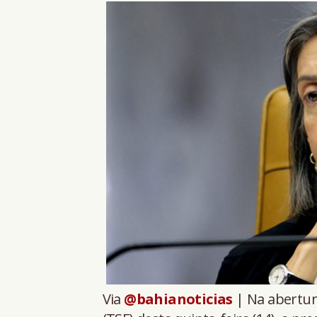
Via
@bahianoticias
| Na abertura