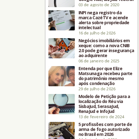
03 de agosto de 2020
INPI nega registro da
marca CazéTV e acende
alerta sobre propriedade
intelectual
16 de julho de 2026
Negócios imobiliários em
xeque: como a nova CNIB
2.0 pode gerar insegurança
ao adquirente
06 de janeiro de 2025
Entenda por que Elize
Matsunaga recebeu parte
do patrimônio mesmo
após condenação
29 de julho de 2026
Modelo de Petição para a
localização do Réu via
SisbaJud, SerasaJud,
RenaJud e InfoJud
13 de fevereiro de 2024
5 profissões com porte de
arma de fogo autorizado
no Brasil em 2026