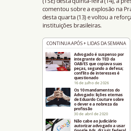
(TSE) desta quinta-feira (14), a pr
comentou sobre a explosão na Praç
desta quarta (13) e voltou a refor
instituições brasileiras.
CONTINUA APÓS + LIDAS DA SEMANA
Advogado é suspenso por
integrante do TED da
OAB/ES que copiava suas
peças, segundo a defesa;
conflito de interesses é
questionado
16 de julho de 2026
Os 10 mandamentos do
Advogado: lições eternas
de Eduardo Couture sobre
o dever e a nobreza da
profissão
30 de abril de 2020
Não cabe ao Judiciário
autorizar advogado a usar
Google Ads, diz juiz federal