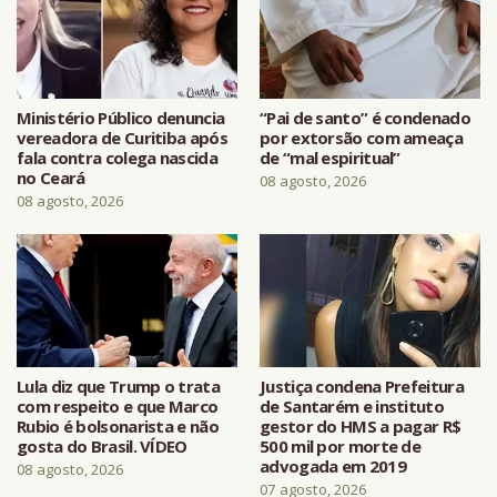
Ministério Público denuncia
“Pai de santo” é condenado
vereadora de Curitiba após
por extorsão com ameaça
fala contra colega nascida
de “mal espiritual”
no Ceará
08 agosto, 2026
08 agosto, 2026
Lula diz que Trump o trata
Justiça condena Prefeitura
com respeito e que Marco
de Santarém e instituto
Rubio é bolsonarista e não
gestor do HMS a pagar R$
gosta do Brasil. VÍDEO
500 mil por morte de
advogada em 2019
08 agosto, 2026
07 agosto, 2026