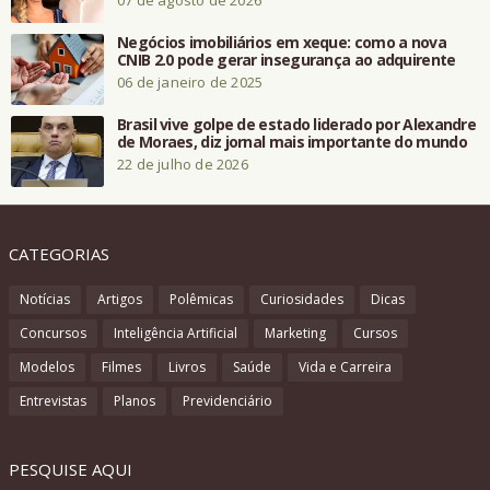
07 de agosto de 2026
Negócios imobiliários em xeque: como a nova
CNIB 2.0 pode gerar insegurança ao adquirente
06 de janeiro de 2025
Brasil vive golpe de estado liderado por Alexandre
de Moraes, diz jornal mais importante do mundo
22 de julho de 2026
CATEGORIAS
Notícias
Artigos
Polêmicas
Curiosidades
Dicas
Concursos
Inteligência Artificial
Marketing
Cursos
Modelos
Filmes
Livros
Saúde
Vida e Carreira
Entrevistas
Planos
Previdenciário
PESQUISE AQUI