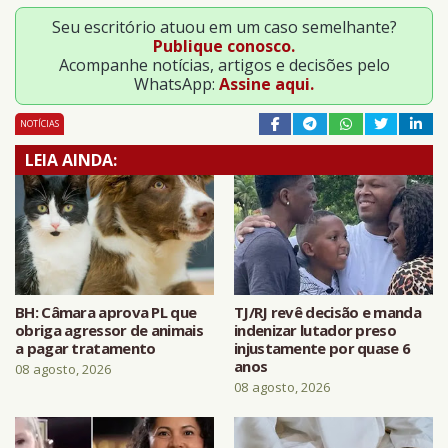
Seu escritório atuou em um caso semelhante?
Publique conosco.
Acompanhe notícias, artigos e decisões pelo
WhatsApp:
Assine aqui.
NOTÍCIAS
LEIA AINDA:
BH: Câmara aprova PL que
TJ/RJ revê decisão e manda
obriga agressor de animais
indenizar lutador preso
a pagar tratamento
injustamente por quase 6
anos
08 agosto, 2026
08 agosto, 2026