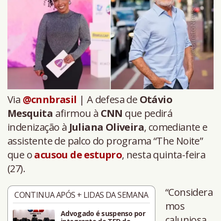
Via
@cnnbrasil
| A defesa de
Otávio
Mesquita
afirmou à
CNN
que pedirá
indenização à
Juliana Oliveira
, comediante e
assistente de palco do programa “The Noite”
que o
acusou de estupro
, nesta quinta-feira
(27).
“Considera
CONTINUA APÓS + LIDAS DA SEMANA
mos
Advogado é suspenso por
caluniosa