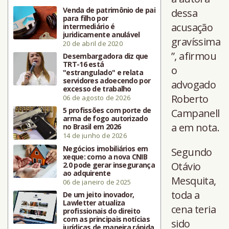
Venda de patrimônio de pai
dessa
para filho por
acusação
intermediário é
juridicamente anulável
gravíssima
20 de abril de 2020
”, afirmou
Desembargadora diz que
TRT-16 está
o
"estrangulado" e relata
servidores adoecendo por
advogado
excesso de trabalho
Roberto
06 de agosto de 2026
5 profissões com porte de
Campanell
arma de fogo autorizado
a em nota.
no Brasil em 2026
14 de junho de 2026
Negócios imobiliários em
Segundo
xeque: como a nova CNIB
Otávio
2.0 pode gerar insegurança
ao adquirente
Mesquita,
06 de janeiro de 2025
toda a
De um jeito inovador,
Lawletter atualiza
cena teria
profissionais do direito
com as principais notícias
sido
jurídicas de maneira rápida