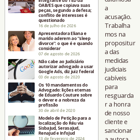
integrante do TED da
OAB/ES que copiava suas
a
peças, segundo a defesa;
conflito de interesses é
acusação.
questionado
Trabalha
16 de julho de 2026
mos na
Apresentadora Eliana e
marido aderem ao “sleep
propositur
divorce”: o que é e quando
considerar
a das
07 de agosto de 2026
medidas
Não cabe ao Judiciário
autorizar advogado a usar
judiciais
Google Ads, diz juiz federal
cabíveis
03 de agosto de 2020
Os 10 mandamentos do
para
Advogado: lições eternas
resguarda
de Eduardo Couture sobre
o dever e a nobreza da
r a honra
profissão
30 de abril de 2020
de nosso
Modelo de Petição para a
cliente e
localização do Réu via
SisbaJud, SerasaJud,
sancionar
RenaJud e InfoJud
a autora
13 de fevereiro de 2024