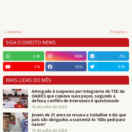
Anterior
Próxima
SIGA O DIREITO NEWS
3.4K
960k
25k
21k
161k
8.9k
MAIS LIDAS DO MÊS
Advogado é suspenso por integrante do TED da
OAB/ES que copiava suas peças, segundo a
defesa; conflito de interesses é questionado
16 de julho de 2026
Jovem de 21 anos se recusa a trabalhar e diz que
pais são obrigados a sustentá-lo: ‘Não pedi para
nascer’
15 de julho de 2026