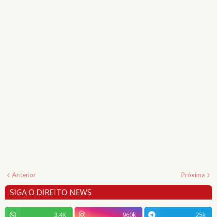
Anterior
Próxima
SIGA O DIREITO NEWS
3.4K
960k
25k