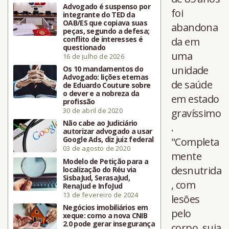
Advogado é suspenso por
foi
integrante do TED da
OAB/ES que copiava suas
abandona
peças, segundo a defesa;
conflito de interesses é
da em
questionado
uma
16 de julho de 2026
unidade
Os 10 mandamentos do
Advogado: lições eternas
de saúde
de Eduardo Couture sobre
o dever e a nobreza da
em estado
profissão
30 de abril de 2020
gravíssimo
Não cabe ao Judiciário
.
autorizar advogado a usar
Google Ads, diz juiz federal
"Completa
03 de agosto de 2020
mente
Modelo de Petição para a
desnutrida
localização do Réu via
SisbaJud, SerasaJud,
, com
RenaJud e InfoJud
13 de fevereiro de 2024
lesões
Negócios imobiliários em
pelo
xeque: como a nova CNIB
2.0 pode gerar insegurança
corpo, suja