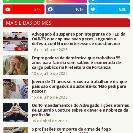
21k
161k
8.9k
MAIS LIDAS DO MÊS
Advogado é suspenso por integrante do TED da
OAB/ES que copiava suas peças, segundo a
defesa; conflito de interesses é questionado
16 de julho de 2026
Empregadora de doméstica que trabalhou 55
anos para família sem salário é exonerada de
cargo público na Prefeitura de Fortaleza
10 de julho de 2026
Jovem de 21 anos se recusa a trabalhar e diz que
pais são obrigados a sustentá-lo: ‘Não pedi para
nascer’
15 de julho de 2026
Os 10 mandamentos do Advogado: lições eternas
de Eduardo Couture sobre o dever e a nobreza da
profissão
30 de abril de 2020
5 profissões com porte de arma de fogo