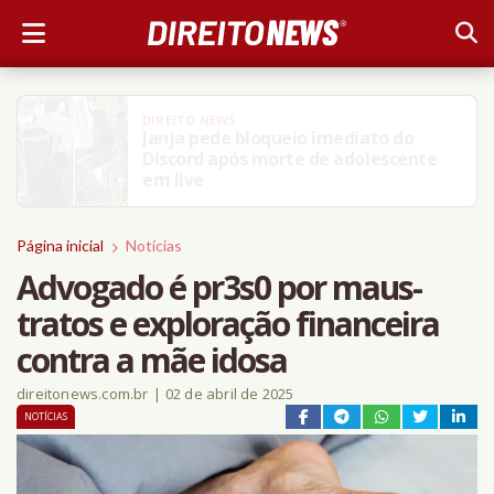
DIREITO NEWS
Janja pede bloqueio imediato do
Discord após morte de adolescente
em live
Página inicial
Notícias
Advogado é pr3s0 por maus-
tratos e exploração financeira
contra a mãe idosa
direitonews.com.br
|
02 de abril de 2025
NOTÍCIAS