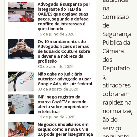
Advogado é suspenso por
na
integrante do TED da
OAB/ES que copiava suas
Comissão
peças, segundo a defesa;
conflito de interesses é
de
questionado
Segurança
16 de julho de 2026
Pública da
Os 10 mandamentos do
Advogado: lições eternas
Câmara
de Eduardo Couture sobre
o dever e a nobreza da
dos
profissão
30 de abril de 2020
Deputado
Não cabe ao Judiciário
s,
autorizar advogado a usar
Google Ads, diz juiz federal
atiradores
03 de agosto de 2020
cobraram
INPI nega registro da
rapidez na
marca CazéTV e acende
alerta sobre propriedade
normalizaç
intelectual
16 de julho de 2026
ão do
Negócios imobiliários em
serviço,
xeque: como a nova CNIB
2.0 pode gerar insegurança
enquanto