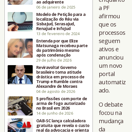
ao adquirente
a PF
06 de janeiro de 2025
Modelo de Petição para a
afirmou
localização do Réu via
que os
SisbaJud, SerasaJud,
RenaJud e InfoJud
processos
13 de fevereiro de 2024
seguem
Entenda por que Elize
Matsunaga recebeu parte
ativos e
do patrimônio mesmo
após condenação
anunciou
29 de julho de 2026
um novo
Reviravolta! Governo
brasileiro toma atitude
portal
drástica em processo de
automatiz
Trump e Rumble contra
Alexandre de Moraes
ado.
04 de agosto de 2026
5 profissões com porte de
arma de fogo autorizado
O debate
no Brasil em 2026
focou na
14 de junho de 2026
mudança
OAB-SC lança calculadora
gratuita que revela o custo
da
real da advocacia e orienta