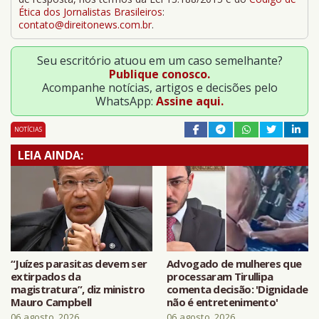
Ética dos Jornalistas Brasileiros
:
contato@direitonews.com.br
.
Seu escritório atuou em um caso semelhante?
Publique conosco.
Acompanhe notícias, artigos e decisões pelo
WhatsApp:
Assine aqui.
NOTÍCIAS
LEIA AINDA:
“Juízes parasitas devem ser
Advogado de mulheres que
extirpados da
processaram Tirullipa
magistratura”, diz ministro
comenta decisão: 'Dignidade
Mauro Campbell
não é entretenimento'
06 agosto, 2026
06 agosto, 2026