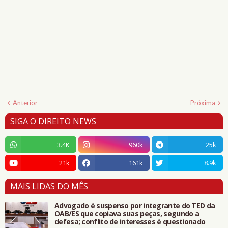
Anterior
Próxima
SIGA O DIREITO NEWS
3.4K
960k
25k
21k
161k
8.9k
MAIS LIDAS DO MÊS
Advogado é suspenso por integrante do TED da
OAB/ES que copiava suas peças, segundo a
defesa; conflito de interesses é questionado