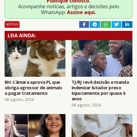
Publique conosco.
Acompanhe notícias, artigos e decisões pelo
WhatsApp:
Assine aqui.
NOTÍCIAS
LEIA AINDA:
BH: Câmara aprova PL que
TJ/RJ revê decisão e manda
obriga agressor de animais
indenizar lutador preso
a pagar tratamento
injustamente por quase 6
anos
08 agosto, 2026
08 agosto, 2026