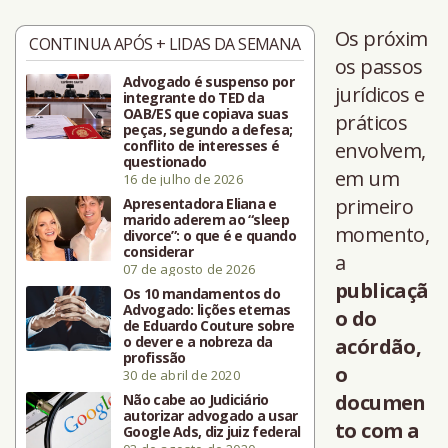
Os próxim
CONTINUA APÓS + LIDAS DA SEMANA
os passos
Advogado é suspenso por
jurídicos e
integrante do TED da
OAB/ES que copiava suas
práticos
peças, segundo a defesa;
conflito de interesses é
envolvem,
questionado
em um
16 de julho de 2026
primeiro
Apresentadora Eliana e
marido aderem ao “sleep
momento,
divorce”: o que é e quando
considerar
a
07 de agosto de 2026
publicaçã
Os 10 mandamentos do
Advogado: lições eternas
o do
de Eduardo Couture sobre
o dever e a nobreza da
acórdão,
profissão
o
30 de abril de 2020
documen
Não cabe ao Judiciário
autorizar advogado a usar
to com a
Google Ads, diz juiz federal