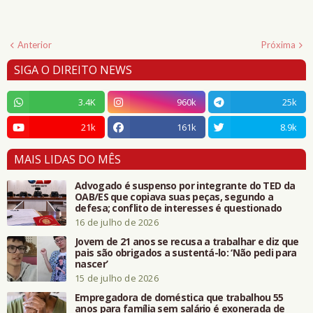
Anterior
Próxima
SIGA O DIREITO NEWS
3.4K
960k
25k
21k
161k
8.9k
MAIS LIDAS DO MÊS
Advogado é suspenso por integrante do TED da
OAB/ES que copiava suas peças, segundo a
defesa; conflito de interesses é questionado
16 de julho de 2026
Jovem de 21 anos se recusa a trabalhar e diz que
pais são obrigados a sustentá-lo: ‘Não pedi para
nascer’
15 de julho de 2026
Empregadora de doméstica que trabalhou 55
anos para família sem salário é exonerada de