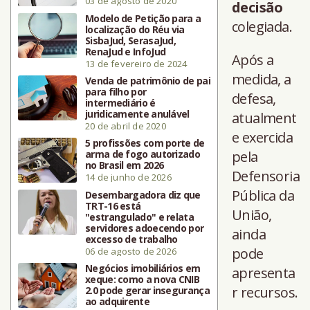
03 de agosto de 2020
decisão
Modelo de Petição para a
colegiada.
localização do Réu via
SisbaJud, SerasaJud,
RenaJud e InfoJud
Após a
13 de fevereiro de 2024
medida, a
Venda de patrimônio de pai
para filho por
defesa,
intermediário é
juridicamente anulável
atualment
20 de abril de 2020
e exercida
5 profissões com porte de
arma de fogo autorizado
pela
no Brasil em 2026
Defensoria
14 de junho de 2026
Pública da
Desembargadora diz que
TRT-16 está
União,
"estrangulado" e relata
servidores adoecendo por
ainda
excesso de trabalho
pode
06 de agosto de 2026
Negócios imobiliários em
apresenta
xeque: como a nova CNIB
r recursos.
2.0 pode gerar insegurança
ao adquirente