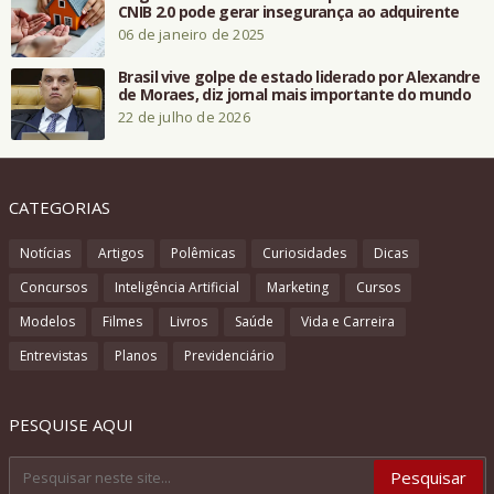
CNIB 2.0 pode gerar insegurança ao adquirente
06 de janeiro de 2025
Brasil vive golpe de estado liderado por Alexandre
de Moraes, diz jornal mais importante do mundo
22 de julho de 2026
CATEGORIAS
Notícias
Artigos
Polêmicas
Curiosidades
Dicas
Concursos
Inteligência Artificial
Marketing
Cursos
Modelos
Filmes
Livros
Saúde
Vida e Carreira
Entrevistas
Planos
Previdenciário
PESQUISE AQUI