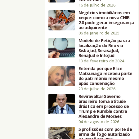
16 de julho de 2026
Negócios imobiliários em
xeque: como a nova CNIB
2.0 pode gerar insegurança
ao adquirente
06 de janeiro de 2025
Modelo de Petição para a
localização do Réu via
SisbaJud, SerasaJud,
RenaJud e InfoJud
13 de fevereiro de 2024
Entenda por que Elize
Matsunaga recebeu parte
do patrimônio mesmo
após condenação
29 de julho de 2026
Reviravolta! Governo
brasileiro toma atitude
drástica em processo de
Trump e Rumble contra
Alexandre de Moraes
04 de agosto de 2026
5 profissões com porte de
arma de fogo autorizado