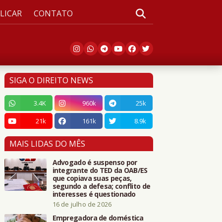
LICAR
CONTATO
SIGA O DIREITO NEWS
3.4K
960k
25k
21k
161k
8.9k
MAIS LIDAS DO MÊS
Advogado é suspenso por
integrante do TED da OAB/ES
que copiava suas peças,
segundo a defesa; conflito de
interesses é questionado
16 de julho de 2026
Empregadora de doméstica