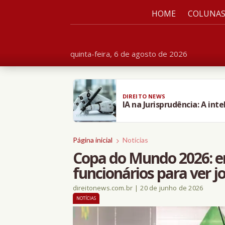
HOME
COLUNA
quinta-feira, 6 de agosto de 2026
DIREITO NEWS
IA na Jurisprudência: A inte
Página inicial
Notícias
Copa do Mundo 2026: em
funcionários para ver 
direitonews.com.br
|
20 de junho de 2026
NOTÍCIAS