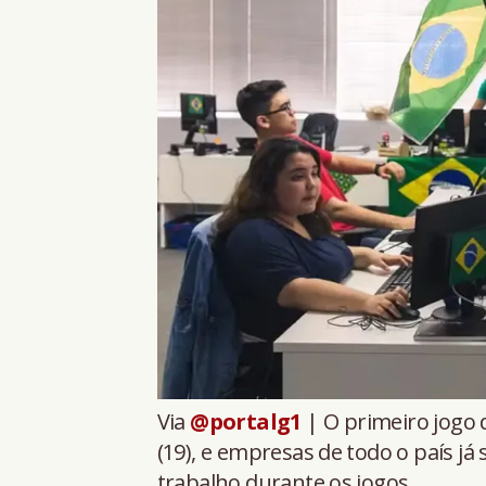
Via
@portalg1
| O primeiro jogo d
(19), e empresas de todo o país j
trabalho durante os jogos.