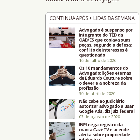
CONTINUA APÓS + LIDAS DA SEMANA
Advogado é suspenso por
integrante do TED da
OAB/ES que copiava suas
peças, segundo a defesa;
conflito de interesses é
questionado
16 de julho de 2026
Os 10 mandamentos do
Advogado: lições eternas
de Eduardo Couture sobre
o dever e a nobreza da
profissão
30 de abril de 2020
Não cabe ao Judiciário
autorizar advogado a usar
Google Ads, diz juiz federal
03 de agosto de 2020
INPI nega registro da
marca CazéTV e acende
alerta sobre propriedade
intelectual