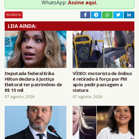
WhatsApp:
Assine aqui.
POLÊMICAS
LEIA AINDA:
Deputada federal Erika
VÍDEO: motorista de ônibus
Hilton declara à Justiça
é retirado à força por PM
Eleitoral ter patrimônio de
após pedir passagem a
R$ 15 mil
viatura
07 agosto, 2026
07 agosto, 2026