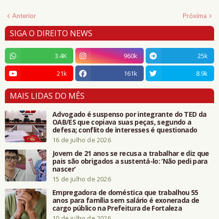
Anterior
Próxima
SIGA O DIREITO NEWS
3.4K
960k
25k
21k
161k
8.9k
MAIS LIDAS DO MÊS
Advogado é suspenso por integrante do TED da
OAB/ES que copiava suas peças, segundo a
defesa; conflito de interesses é questionado
16 de julho de 2026
Jovem de 21 anos se recusa a trabalhar e diz que
pais são obrigados a sustentá-lo: ‘Não pedi para
nascer’
15 de julho de 2026
Empregadora de doméstica que trabalhou 55
anos para família sem salário é exonerada de
cargo público na Prefeitura de Fortaleza
10 de julho de 2026