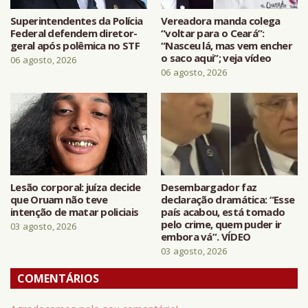
Superintendentes da Polícia
Vereadora manda colega
Federal defendem diretor-
“voltar para o Ceará”:
geral após polêmica no STF
“Nasceu lá, mas vem encher
o saco aqui”; veja vídeo
06 agosto, 2026
06 agosto, 2026
Lesão corporal: juíza decide
Desembargador faz
que Oruam não teve
declaração dramática: “Esse
intenção de matar policiais
país acabou, está tomado
pelo crime, quem puder ir
03 agosto, 2026
embora vá”. VÍDEO
03 agosto, 2026
COMENTÁRIOS