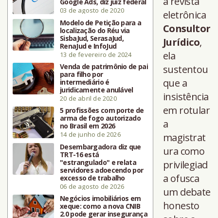
à revista
Google Ads, diz juiz federal
03 de agosto de 2020
eletrônica
Modelo de Petição para a
Consultor
localização do Réu via
SisbaJud, SerasaJud,
Jurídico
,
RenaJud e InfoJud
ela
13 de fevereiro de 2024
Venda de patrimônio de pai
sustentou
para filho por
que a
intermediário é
juridicamente anulável
insistência
20 de abril de 2020
em rotular
5 profissões com porte de
arma de fogo autorizado
a
no Brasil em 2026
14 de junho de 2026
magistrat
Desembargadora diz que
ura como
TRT-16 está
"estrangulado" e relata
privilegiad
servidores adoecendo por
a ofusca
excesso de trabalho
06 de agosto de 2026
um debate
Negócios imobiliários em
honesto
xeque: como a nova CNIB
2.0 pode gerar insegurança