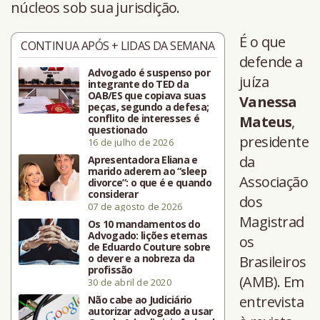
núcleos sob sua jurisdição.
É o que
CONTINUA APÓS + LIDAS DA SEMANA
defende a
Advogado é suspenso por
juíza
integrante do TED da
OAB/ES que copiava suas
Vanessa
peças, segundo a defesa;
conflito de interesses é
Mateus
,
questionado
presidente
16 de julho de 2026
da
Apresentadora Eliana e
marido aderem ao “sleep
Associação
divorce”: o que é e quando
considerar
dos
07 de agosto de 2026
Magistrad
Os 10 mandamentos do
Advogado: lições eternas
os
de Eduardo Couture sobre
o dever e a nobreza da
Brasileiros
profissão
(AMB). Em
30 de abril de 2020
entrevista
Não cabe ao Judiciário
autorizar advogado a usar