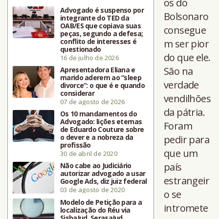
os do
Advogado é suspenso por
Bolsonaro
integrante do TED da
OAB/ES que copiava suas
consegue
peças, segundo a defesa;
conflito de interesses é
m ser pior
questionado
do que ele.
16 de julho de 2026
São na
Apresentadora Eliana e
marido aderem ao “sleep
verdade
divorce”: o que é e quando
considerar
vendilhões
07 de agosto de 2026
da pátria.
Os 10 mandamentos do
Advogado: lições eternas
Foram
de Eduardo Couture sobre
o dever e a nobreza da
pedir para
profissão
que um
30 de abril de 2020
país
Não cabe ao Judiciário
autorizar advogado a usar
estrangeir
Google Ads, diz juiz federal
03 de agosto de 2020
o se
Modelo de Petição para a
intromete
localização do Réu via
SisbaJud, SerasaJud,