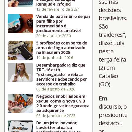
sse nas
RenaJud e InfoJud
decisões
13 de fevereiro de 2024
Venda de patrimônio de pai
brasileiras.
para filho por
São
intermediário é
juridicamente anulável
traidores",
20 de abril de 2020
disse Lula
5 profissões com porte de
arma de fogo autorizado
nesta
no Brasil em 2026
14 de junho de 2026
terça-feira
Desembargadora diz que
(2) em
TRT-16 está
"estrangulado" e relata
Catalão
servidores adoecendo por
(GO).
excesso de trabalho
06 de agosto de 2026
Negócios imobiliários em
Em
xeque: como a nova CNIB
discurso, o
2.0 pode gerar insegurança
ao adquirente
presidente
06 de janeiro de 2025
destacou
De um jeito inovador,
Lawletter atualiza
as