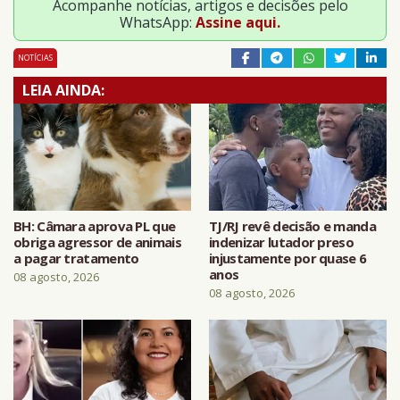
Acompanhe notícias, artigos e decisões pelo
WhatsApp:
Assine aqui.
NOTÍCIAS
LEIA AINDA:
BH: Câmara aprova PL que
TJ/RJ revê decisão e manda
obriga agressor de animais
indenizar lutador preso
a pagar tratamento
injustamente por quase 6
anos
08 agosto, 2026
08 agosto, 2026