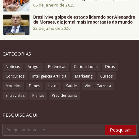
06 de janeiro de 2025
Brasil vive golpe de estado liderado por Alexandre
de Moraes, diz jornal mais importante do mundo
22 de julho de 2026
CATEGORIAS
Notícias
Artigos
Polêmicas
Curiosidades
Dicas
Concursos
Inteligência Artificial
Marketing
Cursos
Modelos
Filmes
Livros
Saúde
Vida e Carreira
Entrevistas
Planos
Previdenciário
PESQUISE AQUI