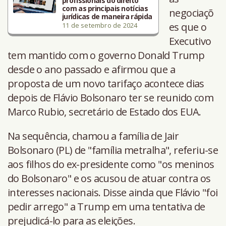
profissionais do direito
com as principais notícias
negociaçõ
jurídicas de maneira rápida
es que o
11 de setembro de 2024
Executivo
tem mantido com o governo Donald Trump
desde o ano passado e afirmou que a
proposta de um novo tarifaço acontece dias
depois de Flávio Bolsonaro ter se reunido com
Marco Rubio, secretário de Estado dos EUA.
Na sequência, chamou a família de Jair
Bolsonaro (PL) de "família metralha", referiu-se
aos filhos do ex-presidente como "os meninos
do Bolsonaro" e os acusou de atuar contra os
interesses nacionais. Disse ainda que Flávio "foi
pedir arrego" a Trump em uma tentativa de
prejudicá-lo para as eleições.