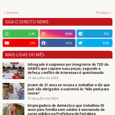
Anterior
Próxima
SIGA O DIREITO NEWS
3.4K
960k
25k
21k
161k
8.9k
MAIS LIDAS DO MÊS
Advogado é suspenso por integrante do TED da
OAB/ES que copiava suas peças, segundo a
defesa; conflito de interesses é questionado
16 de julho de 2026
Jovem de 21 anos se recusa a trabalhar e diz que
pais são obrigados a sustentá-lo: ‘Não pedi para
nascer’
15 de julho de 2026
Empregadora de doméstica que trabalhou 55
anos para família sem salário é exonerada de
cargo público na Prefeitura de Fortaleza