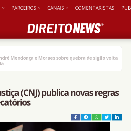
S
PARCEIROS
CANAIS
COMENTARISTAS
PUB
mediatamente o Discord do ar’, diz Janja em evento
nças
stiça (CNJ) publica novas regras
catórios