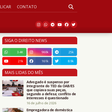
LICAR
CONTATO
SIGA O DIREITO NEWS
3.4K
960k
25k
21k
161k
8.9k
MAIS LIDAS DO MÊS
Advogado é suspenso por
integrante do TED da OAB/ES
que copiava suas peças,
segundo a defesa; conflito de
interesses é questionado
16 de julho de 2026
Empregadora de doméstica