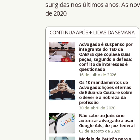
surgidas nos últimos anos. As nov
de 2020.
CONTINUA APÓS + LIDAS DA SEMANA
Advogado é suspenso por
integrante do TED da
OAB/ES que copiava suas
peças, segundo a defesa;
conflito de interesses é
questionado
16 de julho de 2026
Os 10 mandamentos do
Advogado: lições eternas
de Eduardo Couture sobre
o dever e a nobreza da
profissão
30 de abril de 2020
Não cabe ao Judiciário
autorizar advogado a usar
Google Ads, diz juiz federal
03 de agosto de 2020
Modelo de Petição para a