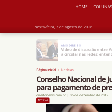
HOME
COLUNA
sexta-feira, 7 de agosto de 2026
AMO DIREITO
‘A gente precisa retirar i
sobre violência contra cria
Página inicial
Notícias
Conselho Nacional de Ju
para pagamento de pre
direitonews.com.br
|
06 de dezembro de 2019
NOTÍCIAS