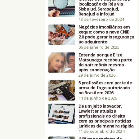
localização do Réu via
SisbaJud, SerasaJud,
RenaJud e InfoJud
13 de fevereiro de 2024
Negócios imobiliários em
xeque: como a nova CNIB
2.0 pode gerar insegurança
ao adquirente
06 de janeiro de 2025
Entenda por que Elize
Matsunaga recebeu parte
do patrimônio mesmo
após condenação
29 de julho de 2026
5 profissões com porte de
arma de fogo autorizado
no Brasil em 2026
14 de junho de 2026
De um jeito inovador,
Lawletter atualiza
profissionais do direito
com as principais notícias
jurídicas de maneira rápida
11 de setembro de 2024
INPI nega registro da