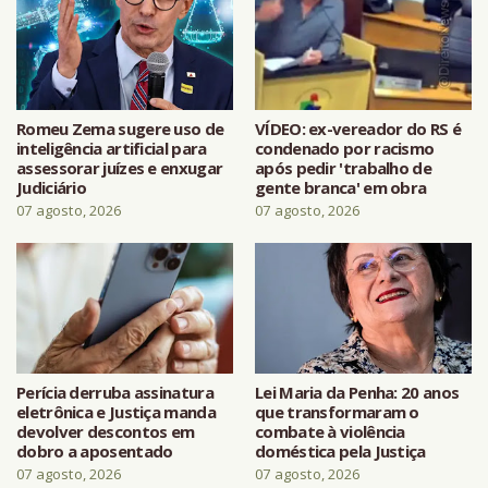
Romeu Zema sugere uso de
VÍDEO: ex-vereador do RS é
inteligência artificial para
condenado por racismo
assessorar juízes e enxugar
após pedir 'trabalho de
Judiciário
gente branca' em obra
07 agosto, 2026
07 agosto, 2026
Perícia derruba assinatura
Lei Maria da Penha: 20 anos
eletrônica e Justiça manda
que transformaram o
devolver descontos em
combate à violência
dobro a aposentado
doméstica pela Justiça
07 agosto, 2026
07 agosto, 2026