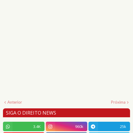
Anterior
Próxima
SIGA O DIREITO NEWS
3.4K
960k
25k