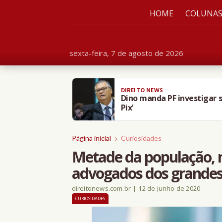
HOME
COLUNA
sexta-feira, 7 de agosto de 2026
AMO DIREITO
OAB-TO suspende advogado 
Página inicial
Curiosidades
Metade da população, 
advogados dos grandes 
direitonews.com.br
|
12 de junho de 2020
CURIOSIDADES