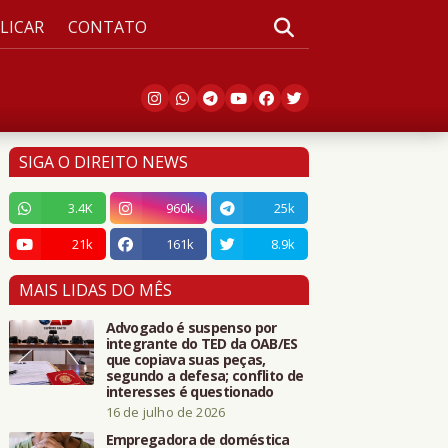
LICAR
CONTATO
SIGA O DIREITO NEWS
3.4K
960k
25k
21k
161k
8.9k
MAIS LIDAS DO MÊS
Advogado é suspenso por
integrante do TED da OAB/ES
que copiava suas peças,
segundo a defesa; conflito de
interesses é questionado
16 de julho de 2026
Empregadora de doméstica