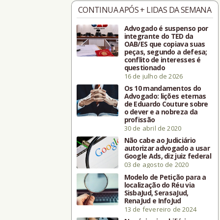
CONTINUA APÓS + LIDAS DA SEMANA
Advogado é suspenso por
integrante do TED da
OAB/ES que copiava suas
peças, segundo a defesa;
conflito de interesses é
questionado
16 de julho de 2026
Os 10 mandamentos do
Advogado: lições eternas
de Eduardo Couture sobre
o dever e a nobreza da
profissão
30 de abril de 2020
Não cabe ao Judiciário
autorizar advogado a usar
Google Ads, diz juiz federal
03 de agosto de 2020
Modelo de Petição para a
localização do Réu via
SisbaJud, SerasaJud,
RenaJud e InfoJud
13 de fevereiro de 2024