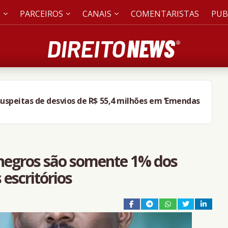
S
PARCEIROS
CANAIS
COMENTARISTAS
PUB
investigado por t0rtur4 e m0rt3 do filho de 3 anos
negros são somente 1% dos
escritórios