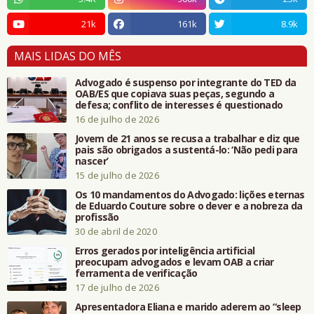
21k
161k
8.9k
MAIS LIDAS DO MÊS
Advogado é suspenso por integrante do TED da
OAB/ES que copiava suas peças, segundo a
defesa; conflito de interesses é questionado
16 de julho de 2026
Jovem de 21 anos se recusa a trabalhar e diz que
pais são obrigados a sustentá-lo: ‘Não pedi para
nascer’
15 de julho de 2026
Os 10 mandamentos do Advogado: lições eternas
de Eduardo Couture sobre o dever e a nobreza da
profissão
30 de abril de 2020
Erros gerados por inteligência artificial
preocupam advogados e levam OAB a criar
ferramenta de verificação
17 de julho de 2026
Apresentadora Eliana e marido aderem ao “sleep