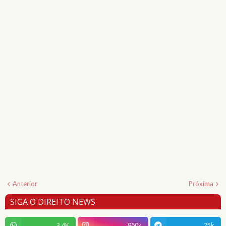
Anterior
Próxima
SIGA O DIREITO NEWS
3.4K
960k
25k