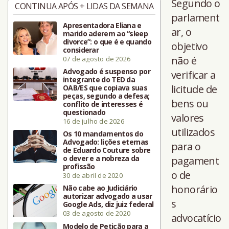
Segundo o
CONTINUA APÓS + LIDAS DA SEMANA
parlament
Apresentadora Eliana e
ar, o
marido aderem ao “sleep
divorce”: o que é e quando
objetivo
considerar
não é
07 de agosto de 2026
Advogado é suspenso por
verificar a
integrante do TED da
licitude de
OAB/ES que copiava suas
peças, segundo a defesa;
bens ou
conflito de interesses é
questionado
valores
16 de julho de 2026
utilizados
Os 10 mandamentos do
Advogado: lições eternas
para o
de Eduardo Couture sobre
o dever e a nobreza da
pagament
profissão
o de
30 de abril de 2020
honorário
Não cabe ao Judiciário
autorizar advogado a usar
s
Google Ads, diz juiz federal
03 de agosto de 2020
advocatício
Modelo de Petição para a