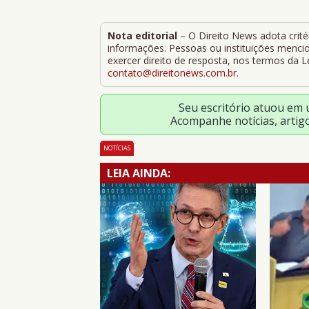
Nota editorial
– O Direito News adota critér
informações. Pessoas ou instituições mencion
exercer direito de resposta, nos termos da 
contato@direitonews.com.br
.
Seu escritório atuou em
Acompanhe notícias, artig
NOTÍCIAS
LEIA AINDA: