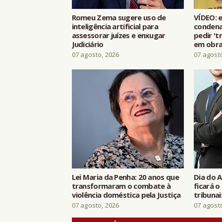
Romeu Zema sugere uso de
VÍDEO: 
inteligência artificial para
condena
assessorar juízes e enxugar
pedir 't
Judiciário
em obr
07 agosto, 2026
07 agost
Lei Maria da Penha: 20 anos que
Dia do 
transformaram o combate à
ficará o
violência doméstica pela Justiça
tribunai
07 agosto, 2026
07 agost