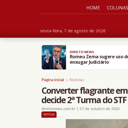
HOME
COLUNA
sexta-feira, 7 de agosto de 2026
DIREITO NEWS
Romeu Zema sugere uso de i
enxugar Judiciário
Página inicial
Notícias
Converter flagrante em p
decide 2ª Turma do STF
direitonews.com.br
|
07 de outubro de 2020
NOTÍCIAS