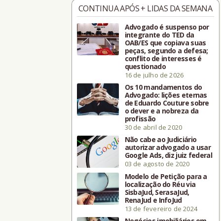
CONTINUA APÓS + LIDAS DA SEMANA
Advogado é suspenso por
integrante do TED da
OAB/ES que copiava suas
peças, segundo a defesa;
conflito de interesses é
questionado
16 de julho de 2026
Os 10 mandamentos do
Advogado: lições eternas
de Eduardo Couture sobre
o dever e a nobreza da
profissão
30 de abril de 2020
Não cabe ao Judiciário
autorizar advogado a usar
Google Ads, diz juiz federal
03 de agosto de 2020
Modelo de Petição para a
localização do Réu via
SisbaJud, SerasaJud,
RenaJud e InfoJud
13 de fevereiro de 2024
Negócios imobiliários em