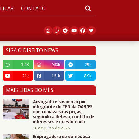
LICAR
CONTATO
SIGA O DIREITO NEWS
3.4K
960k
25k
21k
161k
8.9k
MAIS LIDAS DO MÊS
Advogado é suspenso por
integrante do TED da OAB/ES
que copiava suas peças,
segundo a defesa; conflito de
interesses é questionado
16 de julho de 2026
Empregadora de doméstica