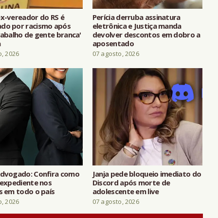
ex-vereador do RS é
Perícia derruba assinatura
do por racismo após
eletrônica e Justiça manda
rabalho de gente branca'
devolver descontos em dobro a
a
aposentado
o, 2026
07 agosto, 2026
Advogado: Confira como
Janja pede bloqueio imediato do
 expediente nos
Discord após morte de
s em todo o país
adolescente em live
o, 2026
07 agosto, 2026