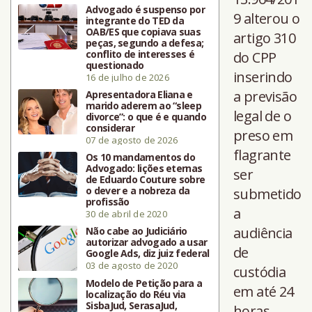
Advogado é suspenso por
9 alterou o
integrante do TED da
OAB/ES que copiava suas
artigo 310
peças, segundo a defesa;
conflito de interesses é
do CPP
questionado
inserindo
16 de julho de 2026
a previsão
Apresentadora Eliana e
marido aderem ao “sleep
legal de o
divorce”: o que é e quando
considerar
preso em
07 de agosto de 2026
flagrante
Os 10 mandamentos do
Advogado: lições eternas
ser
de Eduardo Couture sobre
o dever e a nobreza da
submetido
profissão
a
30 de abril de 2020
audiência
Não cabe ao Judiciário
autorizar advogado a usar
de
Google Ads, diz juiz federal
03 de agosto de 2020
custódia
Modelo de Petição para a
em até 24
localização do Réu via
SisbaJud, SerasaJud,
horas,