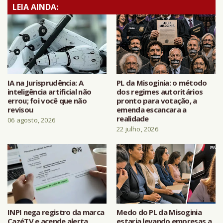
LEIA AINDA:
IA na Jurisprudência: A
PL da Misoginia: o método
inteligência artificial não
dos regimes autoritários
errou; foi você que não
pronto para votação, a
revisou
emenda escancara a
realidade
06 agosto, 2026
22 julho, 2026
INPI nega registro da marca
Medo do PL da Misoginia
CazéTV e acende alerta
estaria levando empresas a