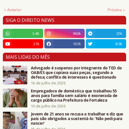
Anterior
Próxima
SIGA O DIREITO NEWS
3.4K
960k
25k
21k
161k
8.9k
MAIS LIDAS DO MÊS
Advogado é suspenso por integrante do TED da
OAB/ES que copiava suas peças, segundo a
defesa; conflito de interesses é questionado
16 de julho de 2026
Empregadora de doméstica que trabalhou 55
anos para família sem salário é exonerada de
cargo público na Prefeitura de Fortaleza
10 de julho de 2026
Jovem de 21 anos se recusa a trabalhar e diz que
pais são obrigados a sustentá-lo: ‘Não pedi para
nascer’
15 de julho de 2026