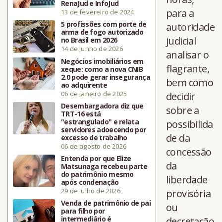
RenaJud e InfoJud
para a
13 de fevereiro de 2024
5 profissões com porte de
autoridade
arma de fogo autorizado
judicial
no Brasil em 2026
14 de junho de 2026
analisar o
Negócios imobiliários em
flagrante,
xeque: como a nova CNIB
2.0 pode gerar insegurança
bem como
ao adquirente
06 de janeiro de 2025
decidir
Desembargadora diz que
sobre a
TRT-16 está
"estrangulado" e relata
possibilida
servidores adoecendo por
de da
excesso de trabalho
06 de agosto de 2026
concessão
Entenda por que Elize
da
Matsunaga recebeu parte
do patrimônio mesmo
liberdade
após condenação
29 de julho de 2026
provisória
Venda de patrimônio de pai
ou
para filho por
intermediário é
decretação