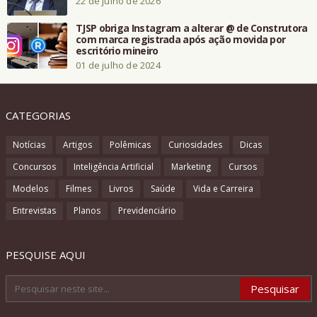
22 de julho de 2026
TJSP obriga Instagram a alterar @ de Construtora
com marca registrada após ação movida por
escritório mineiro
01 de julho de 2024
CATEGORIAS
Notícias
Artigos
Polêmicas
Curiosidades
Dicas
Concursos
Inteligência Artificial
Marketing
Cursos
Modelos
Filmes
Livros
Saúde
Vida e Carreira
Entrevistas
Planos
Previdenciário
PESQUISE AQUI