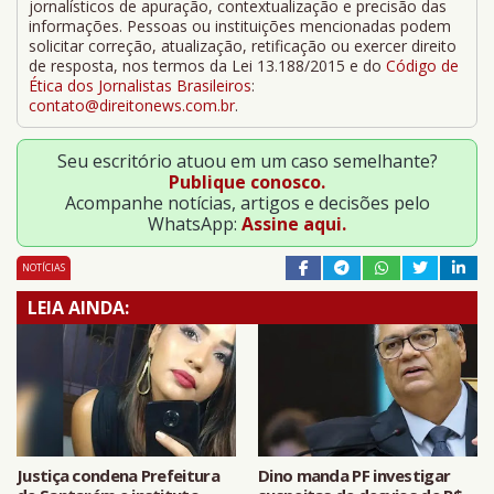
jornalísticos de apuração, contextualização e precisão das
informações. Pessoas ou instituições mencionadas podem
solicitar correção, atualização, retificação ou exercer direito
de resposta, nos termos da Lei 13.188/2015 e do
Código de
Ética dos Jornalistas Brasileiros
:
contato@direitonews.com.br
.
Seu escritório atuou em um caso semelhante?
Publique conosco.
Acompanhe notícias, artigos e decisões pelo
WhatsApp:
Assine aqui.
NOTÍCIAS
LEIA AINDA:
Justiça condena Prefeitura
Dino manda PF investigar