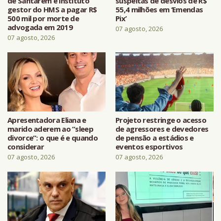
de Santarém e instituto
suspeitas de desvios de R$
gestor do HMS a pagar R$
55,4 milhões em ‘Emendas
500 mil por morte de
Pix’
advogada em 2019
07 agosto, 2026
07 agosto, 2026
Apresentadora Eliana e
Projeto restringe o acesso
marido aderem ao “sleep
de agressores e devedores
divorce”: o que é e quando
de pensão a estádios e
considerar
eventos esportivos
07 agosto, 2026
07 agosto, 2026