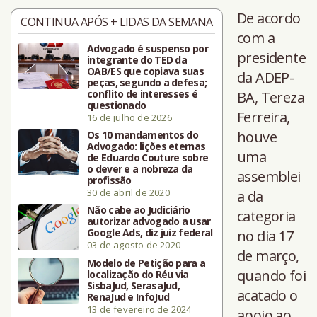
De acordo
CONTINUA APÓS + LIDAS DA SEMANA
com a
Advogado é suspenso por
presidente
integrante do TED da
OAB/ES que copiava suas
da ADEP-
peças, segundo a defesa;
conflito de interesses é
BA, Tereza
questionado
Ferreira,
16 de julho de 2026
houve
Os 10 mandamentos do
Advogado: lições eternas
uma
de Eduardo Couture sobre
o dever e a nobreza da
assemblei
profissão
30 de abril de 2020
a da
Não cabe ao Judiciário
categoria
autorizar advogado a usar
Google Ads, diz juiz federal
no dia 17
03 de agosto de 2020
de março,
Modelo de Petição para a
quando foi
localização do Réu via
SisbaJud, SerasaJud,
acatado o
RenaJud e InfoJud
13 de fevereiro de 2024
apoio ao