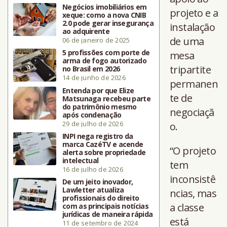
Negócios imobiliários em
projeto e a
xeque: como a nova CNIB
2.0 pode gerar insegurança
instalação
ao adquirente
de uma
06 de janeiro de 2025
5 profissões com porte de
mesa
arma de fogo autorizado
tripartite
no Brasil em 2026
14 de junho de 2026
permanen
Entenda por que Elize
te de
Matsunaga recebeu parte
do patrimônio mesmo
negociaçã
após condenação
29 de julho de 2026
o.
INPI nega registro da
marca CazéTV e acende
“O projeto
alerta sobre propriedade
intelectual
tem
16 de julho de 2026
inconsistê
De um jeito inovador,
Lawletter atualiza
ncias, mas
profissionais do direito
a classe
com as principais notícias
jurídicas de maneira rápida
está
11 de setembro de 2024