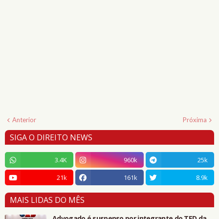
Anterior
Próxima
SIGA O DIREITO NEWS
3.4K
960k
25k
21k
161k
8.9k
MAIS LIDAS DO MÊS
Advogado é suspenso por integrante do TED da