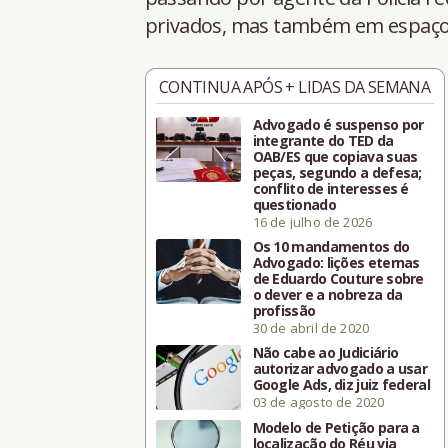
privados, mas também em espaços
CONTINUA APÓS + LIDAS DA SEMANA
Advogado é suspenso por
integrante do TED da
OAB/ES que copiava suas
peças, segundo a defesa;
conflito de interesses é
questionado
16 de julho de 2026
Os 10 mandamentos do
Advogado: lições eternas
de Eduardo Couture sobre
o dever e a nobreza da
profissão
30 de abril de 2020
Não cabe ao Judiciário
autorizar advogado a usar
Google Ads, diz juiz federal
03 de agosto de 2020
Modelo de Petição para a
localização do Réu via