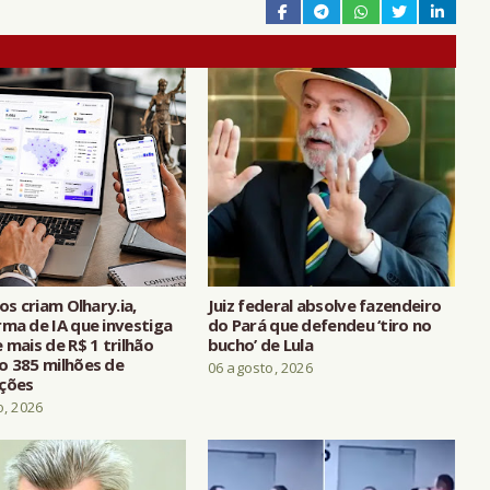
ros criam Olhary.ia,
Juiz federal absolve fazendeiro
rma de IA que investiga
do Pará que defendeu ‘tiro no
 mais de R$ 1 trilhão
bucho’ de Lula
o 385 milhões de
06 agosto, 2026
ções
o, 2026