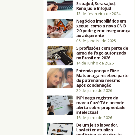
SisbaJud, SerasaJud,
RenaJud e InfoJud
13 de fevereiro de 2024
Negócios imobiliários em
xeque: como a nova CNIB
2.0 pode gerar insegurança
ao adquirente
06 de janeiro de 2025
5 profissões com porte de
arma de fogo autorizado
no Brasil em 2026
14 de junho de 2026
Entenda por que Elize
Matsunaga recebeu parte
do patrimônio mesmo
após condenação
29 de julho de 2026
INPI nega registro da
marca CazéTV e acende
alerta sobre propriedade
intelectual
16 de julho de 2026
De um jeito inovador,
Lawletter atualiza
profissionais do direito