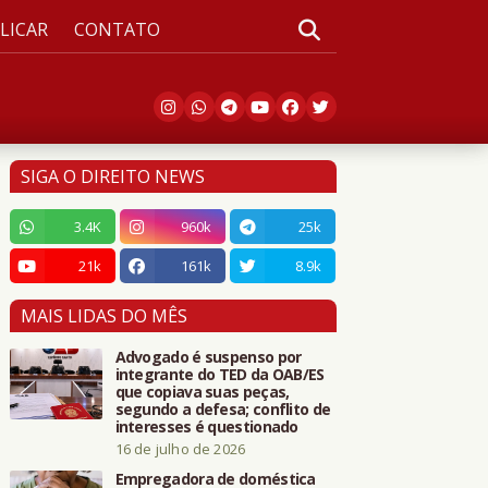
LICAR
CONTATO
SIGA O DIREITO NEWS
3.4K
960k
25k
21k
161k
8.9k
MAIS LIDAS DO MÊS
Advogado é suspenso por
integrante do TED da OAB/ES
que copiava suas peças,
segundo a defesa; conflito de
interesses é questionado
16 de julho de 2026
Empregadora de doméstica