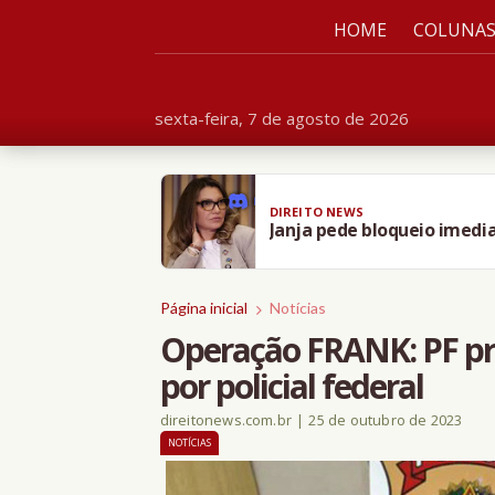
HOME
COLUNA
sexta-feira, 7 de agosto de 2026
DIREITO NEWS
Janja pede bloqueio imedi
Página inicial
Notícias
Operação FRANK: PF p
por policial federal
direitonews.com.br
|
25 de outubro de 2023
NOTÍCIAS