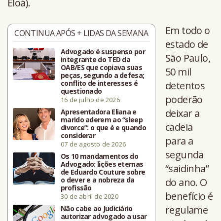
Eloá).
Em todo o
CONTINUA APÓS + LIDAS DA SEMANA
estado de
Advogado é suspenso por
São Paulo,
integrante do TED da
OAB/ES que copiava suas
50 mil
peças, segundo a defesa;
conflito de interesses é
detentos
questionado
poderão
16 de julho de 2026
deixar a
Apresentadora Eliana e
marido aderem ao “sleep
cadeia
divorce”: o que é e quando
considerar
para a
07 de agosto de 2026
segunda
Os 10 mandamentos do
Advogado: lições eternas
“saidinha”
de Eduardo Couture sobre
o dever e a nobreza da
do ano. O
profissão
benefício é
30 de abril de 2020
regulame
Não cabe ao Judiciário
autorizar advogado a usar