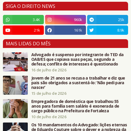
SIGA O DIREITO NEWS
3.4K
960k
25k
21k
161k
8.9k
MAIS LIDAS DO MÊS
Advogado é suspenso por integrante do TED da
OAB/ES que copiava suas peças, segundo a
defesa; conflito de interesses é questionado
16 de julho de 2026
Jovem de 21 anos se recusa a trabalhar e diz que
pais são obrigados a sustentá-lo: ‘Não pedi para
nascer’
15 de julho de 2026
Empregadora de doméstica que trabalhou 55
anos para família sem salário é exonerada de
cargo público na Prefeitura de Fortaleza
10 de julho de 2026
Os 10 mandamentos do Advogado: lições eternas
de Eduardo Couture sobre o dever e a nobreza da