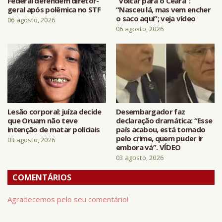
Federal defendem diretor-
“voltar para o Ceará”:
geral após polêmica no STF
“Nasceu lá, mas vem encher
o saco aqui”; veja vídeo
06 agosto, 2026
06 agosto, 2026
Lesão corporal: juíza decide
Desembargador faz
que Oruam não teve
declaração dramática: “Esse
intenção de matar policiais
país acabou, está tomado
pelo crime, quem puder ir
03 agosto, 2026
embora vá”. VÍDEO
03 agosto, 2026
COMENTÁRIOS
Agradecemos pelo seu comentário!