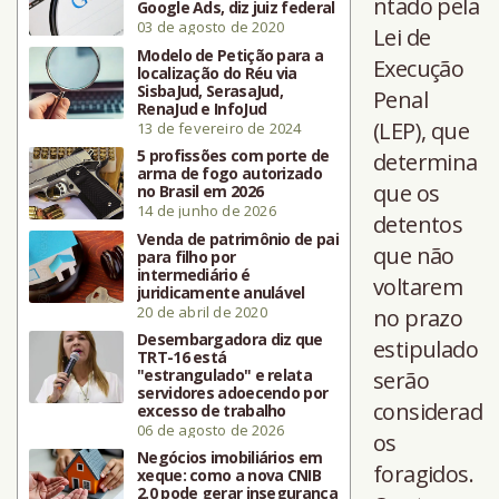
ntado pela
Google Ads, diz juiz federal
03 de agosto de 2020
Lei de
Modelo de Petição para a
Execução
localização do Réu via
SisbaJud, SerasaJud,
Penal
RenaJud e InfoJud
(LEP), que
13 de fevereiro de 2024
5 profissões com porte de
determina
arma de fogo autorizado
que os
no Brasil em 2026
14 de junho de 2026
detentos
Venda de patrimônio de pai
que não
para filho por
intermediário é
voltarem
juridicamente anulável
20 de abril de 2020
no prazo
Desembargadora diz que
estipulado
TRT-16 está
"estrangulado" e relata
serão
servidores adoecendo por
considerad
excesso de trabalho
06 de agosto de 2026
os
Negócios imobiliários em
foragidos.
xeque: como a nova CNIB
2.0 pode gerar insegurança