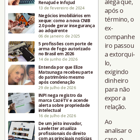
alega que,
RenaJud e InfoJud
13 de fevereiro de 2024
após o
Negócios imobiliários em
término, o
xeque: como a nova CNIB
2.0 pode gerar insegurança
ex-
ao adquirente
companhe
06 de janeiro de 2025
5 profissões com porte de
iro passou
arma de fogo autorizado
a extorqui-
no Brasil em 2026
14 de junho de 2026
lo,
Entenda por que Elize
exigindo
Matsunaga recebeu parte
do patrimônio mesmo
dinheiro
após condenação
29 de julho de 2026
para não
INPI nega registro da
expor a
marca CazéTV e acende
alerta sobre propriedade
relação.
intelectual
16 de julho de 2026
Ao
De um jeito inovador,
Lawletter atualiza
analisar o
profissionais do direito
caso, o
com as principais notícias