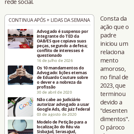
rede social.
Consta da
CONTINUA APÓS + LIDAS DA SEMANA
ação que o
Advogado é suspenso por
padre
integrante do TED da
OAB/ES que copiava suas
iniciou um
peças, segundo a defesa;
conflito de interesses é
relaciona
questionado
mento
16 de julho de 2026
amoroso,
Os 10 mandamentos do
Advogado: lições eternas
no final de
de Eduardo Couture sobre
o dever e a nobreza da
2023, que
profissão
30 de abril de 2020
terminou
Não cabe ao Judiciário
devido a
autorizar advogado a usar
Google Ads, diz juiz federal
"desenten
03 de agosto de 2020
dimentos".
Modelo de Petição para a
O pároco
localização do Réu via
SisbaJud, SerasaJud,