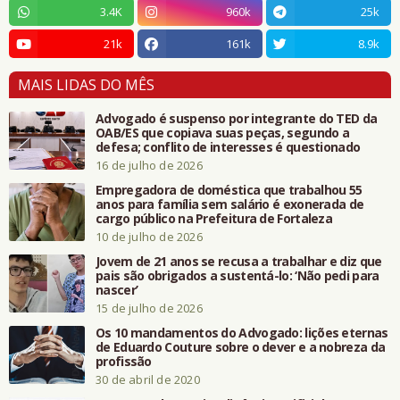
3.4K
960k
25k
21k
161k
8.9k
MAIS LIDAS DO MÊS
Advogado é suspenso por integrante do TED da
OAB/ES que copiava suas peças, segundo a
defesa; conflito de interesses é questionado
16 de julho de 2026
Empregadora de doméstica que trabalhou 55
anos para família sem salário é exonerada de
cargo público na Prefeitura de Fortaleza
10 de julho de 2026
Jovem de 21 anos se recusa a trabalhar e diz que
pais são obrigados a sustentá-lo: ‘Não pedi para
nascer’
15 de julho de 2026
Os 10 mandamentos do Advogado: lições eternas
de Eduardo Couture sobre o dever e a nobreza da
profissão
30 de abril de 2020