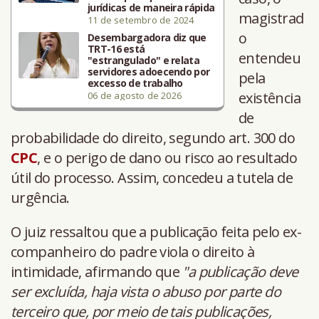
jurídicas de maneira rápida
magistrad
11 de setembro de 2024
o
Desembargadora diz que
TRT-16 está
entendeu
"estrangulado" e relata
servidores adoecendo por
pela
excesso de trabalho
existência
06 de agosto de 2026
de
probabilidade do direito, segundo art. 300 do
CPC
, e o perigo de dano ou risco ao resultado
útil do processo. Assim, concedeu a tutela de
urgência.
O juiz ressaltou que a publicação feita pelo ex-
companheiro do padre viola o direito à
intimidade, afirmando que
"a publicação deve
ser excluída, haja vista o abuso por parte do
terceiro que, por meio de tais publicações,