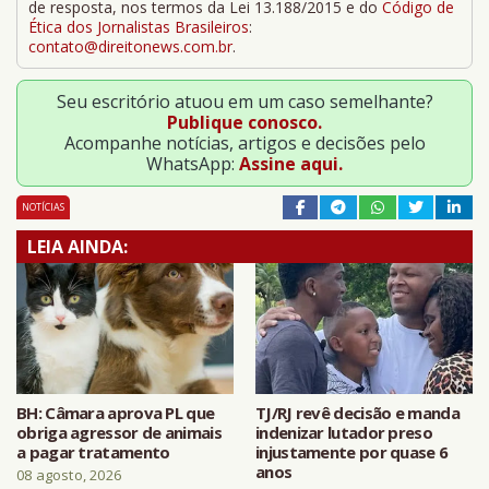
de resposta, nos termos da Lei 13.188/2015 e do
Código de
Ética dos Jornalistas Brasileiros
:
contato@direitonews.com.br
.
Seu escritório atuou em um caso semelhante?
Publique conosco.
Acompanhe notícias, artigos e decisões pelo
WhatsApp:
Assine aqui.
NOTÍCIAS
LEIA AINDA:
BH: Câmara aprova PL que
TJ/RJ revê decisão e manda
obriga agressor de animais
indenizar lutador preso
a pagar tratamento
injustamente por quase 6
anos
08 agosto, 2026