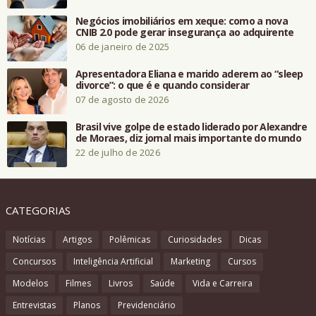
Negócios imobiliários em xeque: como a nova
CNIB 2.0 pode gerar insegurança ao adquirente
06 de janeiro de 2025
Apresentadora Eliana e marido aderem ao “sleep
divorce”: o que é e quando considerar
07 de agosto de 2026
Brasil vive golpe de estado liderado por Alexandre
de Moraes, diz jornal mais importante do mundo
22 de julho de 2026
CATEGORIAS
Notícias
Artigos
Polêmicas
Curiosidades
Dicas
Concursos
Inteligência Artificial
Marketing
Cursos
Modelos
Filmes
Livros
Saúde
Vida e Carreira
Entrevistas
Planos
Previdenciário