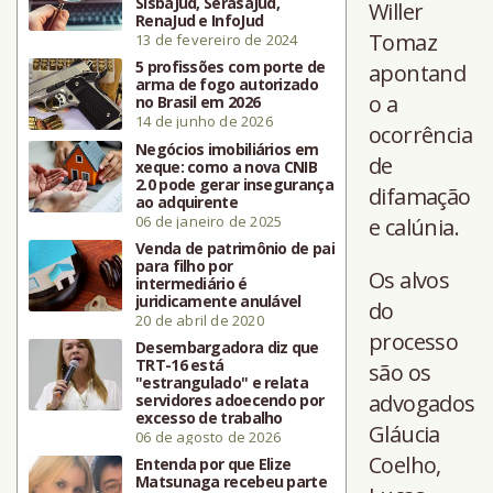
SisbaJud, SerasaJud,
Willer
RenaJud e InfoJud
Tomaz
13 de fevereiro de 2024
5 profissões com porte de
apontand
arma de fogo autorizado
o a
no Brasil em 2026
14 de junho de 2026
ocorrência
Negócios imobiliários em
de
xeque: como a nova CNIB
2.0 pode gerar insegurança
difamação
ao adquirente
06 de janeiro de 2025
e calúnia.
Venda de patrimônio de pai
para filho por
Os alvos
intermediário é
juridicamente anulável
do
20 de abril de 2020
processo
Desembargadora diz que
TRT-16 está
são os
"estrangulado" e relata
advogados
servidores adoecendo por
excesso de trabalho
Gláucia
06 de agosto de 2026
Coelho,
Entenda por que Elize
Matsunaga recebeu parte