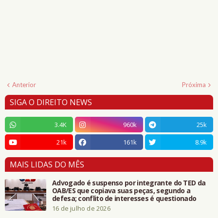
Anterior
Próxima
SIGA O DIREITO NEWS
3.4K
960k
25k
21k
161k
8.9k
MAIS LIDAS DO MÊS
Advogado é suspenso por integrante do TED da
OAB/ES que copiava suas peças, segundo a
defesa; conflito de interesses é questionado
16 de julho de 2026