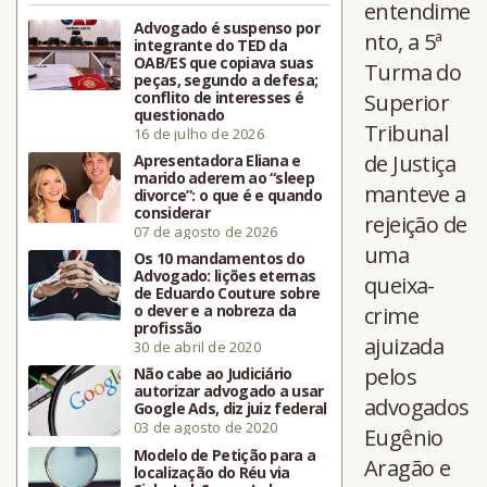
entendime
Advogado é suspenso por
nto, a 5ª
integrante do TED da
OAB/ES que copiava suas
Turma do
peças, segundo a defesa;
conflito de interesses é
Superior
questionado
Tribunal
16 de julho de 2026
de Justiça
Apresentadora Eliana e
marido aderem ao “sleep
manteve a
divorce”: o que é e quando
considerar
rejeição de
07 de agosto de 2026
uma
Os 10 mandamentos do
Advogado: lições eternas
queixa-
de Eduardo Couture sobre
o dever e a nobreza da
crime
profissão
ajuizada
30 de abril de 2020
pelos
Não cabe ao Judiciário
autorizar advogado a usar
advogados
Google Ads, diz juiz federal
03 de agosto de 2020
Eugênio
Modelo de Petição para a
Aragão e
localização do Réu via