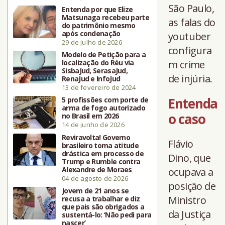
São Paulo,
Entenda por que Elize
Matsunaga recebeu parte
as falas do
do patrimônio mesmo
após condenação
youtuber
29 de julho de 2026
configura
Modelo de Petição para a
localização do Réu via
m crime
SisbaJud, SerasaJud,
de injúria.
RenaJud e InfoJud
13 de fevereiro de 2024
Entenda
5 profissões com porte de
arma de fogo autorizado
o caso
no Brasil em 2026
14 de junho de 2026
Reviravolta! Governo
Flávio
brasileiro toma atitude
drástica em processo de
Dino, que
Trump e Rumble contra
Alexandre de Moraes
ocupava a
04 de agosto de 2026
posição de
Jovem de 21 anos se
Ministro
recusa a trabalhar e diz
que pais são obrigados a
da Justiça
sustentá-lo: ‘Não pedi para
nascer’