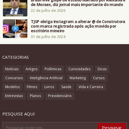
de Moraes, diz jornal mais importante do mundo
22 de julho de 2026
TJSP obriga Instagram a alterar @ de Construtora
com marca registrada após ação movida por
escritório mineiro
01 de julho de 2024
CATEGORIAS
Notícias
Artigos
Polêmicas
Curiosidades
Dicas
Concursos
Inteligência Artificial
Marketing
Cursos
Modelos
Filmes
Livros
Saúde
Vida e Carreira
Entrevistas
Planos
Previdenciário
PESQUISE AQUI