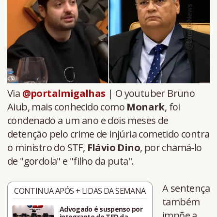
Via
@portalmigalhas
| O youtuber Bruno
Aiub, mais conhecido como
Monark
, foi
condenado a um ano e dois meses de
detenção pelo crime de injúria cometido contra
o ministro do STF,
Flávio Dino
, por chamá-lo
de "gordola" e "filho da puta".
A sentença
CONTINUA APÓS + LIDAS DA SEMANA
também
Advogado é suspenso por
impõe a
integrante do TED da