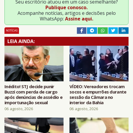
Seu escritório atuou em um caso semelhante?
Publique conosco.
Acompanhe notícias, artigos e decisões pelo
WhatsApp:
Assine aqui.
NOTÍCIAS
LEIA AINDA:
Inédito! STJ decide punir
VÍDEO: Vereadores trocam
Buzzi com perda de cargo
socos e empurrões durante
após denúncias de assédio e
sessão da Câmara no
importunação sexual
interior da Bahia
06 agosto, 2026
06 agosto, 2026