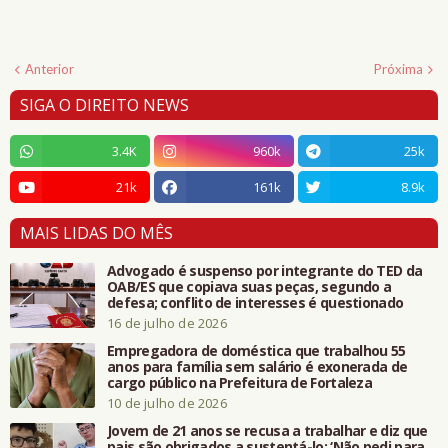
Anterior
Próxima
SIGA O DIREITO NEWS
3.4K
960k
25k
21k
161k
8.9k
MAIS LIDAS DO MÊS
Advogado é suspenso por integrante do TED da
OAB/ES que copiava suas peças, segundo a
defesa; conflito de interesses é questionado
16 de julho de 2026
Empregadora de doméstica que trabalhou 55
anos para família sem salário é exonerada de
cargo público na Prefeitura de Fortaleza
10 de julho de 2026
Jovem de 21 anos se recusa a trabalhar e diz que
pais são obrigados a sustentá-lo: ‘Não pedi para