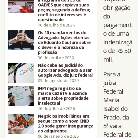
OAB/ES que copiava suas
obrigação
peças, segundo a defesa;
conflito de interesses é
do
questionado
pagament
16 de julho de 2026
o de uma
Os 10 mandamentos do
Advogado: lições eternas
indenizaçã
de Eduardo Couture sobre
o dever e a nobreza da
o de R$ 50
profissão
30 de abril de 2020
mil.
Não cabe ao Judiciário
autorizar advogado a usar
Para a
Google Ads, diz juiz federal
03 de agosto de 2020
juíza
INPI nega registro da
Federal
marca CazéTV e acende
alerta sobre propriedade
Maria
intelectual
Isabel do
16 de julho de 2026
Negócios imobiliários em
Prado, da
xeque: como a nova CNIB
5ª vara
2.0 pode gerar insegurança
ao adquirente
Federal de
06 de janeiro de 2025