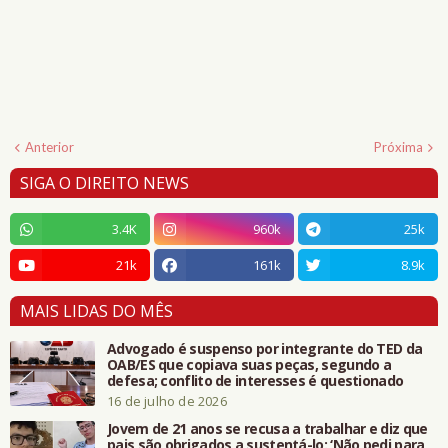
Anterior
Próxima
SIGA O DIREITO NEWS
3.4K
960k
25k
21k
161k
8.9k
MAIS LIDAS DO MÊS
Advogado é suspenso por integrante do TED da
OAB/ES que copiava suas peças, segundo a
defesa; conflito de interesses é questionado
16 de julho de 2026
Jovem de 21 anos se recusa a trabalhar e diz que
pais são obrigados a sustentá-lo: ‘Não pedi para