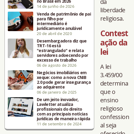
da
no Brasil em 2026
14 de junho de 2026
liberdade
Venda de patrimônio de pai
religiosa.
para filho por
intermediário é
juridicamente anulável
Contest
20 de abril de 2020
ação da
Desembargadora diz que
TRT-16 está
lei
"estrangulado" e relata
servidores adoecendo por
excesso de trabalho
06 de agosto de 2026
A lei
Negócios imobiliários em
3.459/00
xeque: como a nova CNIB
2.0 pode gerar insegurança
determina
ao adquirente
que o
06 de janeiro de 2025
ensino
De um jeito inovador,
Lawletter atualiza
religioso
profissionais do direito
com as principais notícias
confession
jurídicas de maneira rápida
11 de setembro de 2024
al seja
oferecido