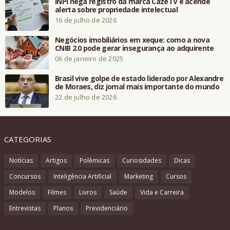
INPI nega registro da marca CazéTV e acende
alerta sobre propriedade intelectual
16 de julho de 2026
Negócios imobiliários em xeque: como a nova
CNIB 2.0 pode gerar insegurança ao adquirente
06 de janeiro de 2025
Brasil vive golpe de estado liderado por Alexandre
de Moraes, diz jornal mais importante do mundo
22 de julho de 2026
CATEGORIAS
Notícias
Artigos
Polêmicas
Curiosidades
Dicas
Concursos
Inteligência Artificial
Marketing
Cursos
Modelos
Filmes
Livros
Saúde
Vida e Carreira
Entrevistas
Planos
Previdenciário