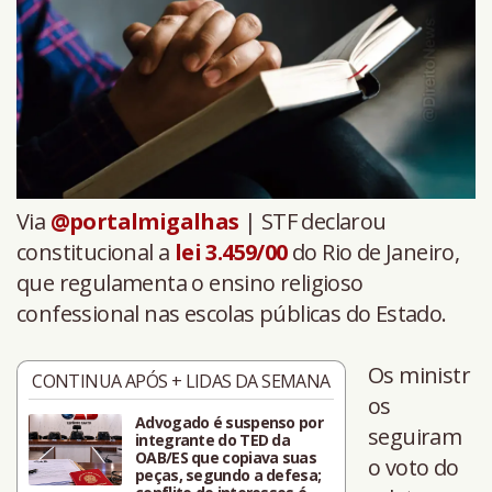
Via
@portalmigalhas
| STF declarou
constitucional a
lei 3.459/00
do Rio de Janeiro,
que regulamenta o ensino religioso
confessional nas escolas públicas do Estado.
Os ministr
CONTINUA APÓS + LIDAS DA SEMANA
os
Advogado é suspenso por
seguiram
integrante do TED da
OAB/ES que copiava suas
o voto do
peças, segundo a defesa;