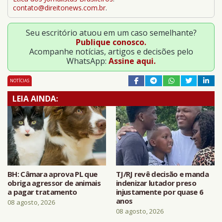
contato@direitonews.com.br
.
Seu escritório atuou em um caso semelhante?
Publique conosco.
Acompanhe notícias, artigos e decisões pelo
WhatsApp:
Assine aqui.
NOTÍCIAS
LEIA AINDA:
BH: Câmara aprova PL que
TJ/RJ revê decisão e manda
obriga agressor de animais
indenizar lutador preso
a pagar tratamento
injustamente por quase 6
anos
08 agosto, 2026
08 agosto, 2026