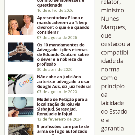
conflito de interesses é
relator,
questionado
ministro
16 de julho de 2026
Nunes
Apresentadora Eliana e
marido aderem ao “sleep
Marques,
divorce”: o que é e quando
considerar
que
07 de agosto de 2026
destacou a
Os 10 mandamentos do
Advogado: lições eternas
compatibil
de Eduardo Couture sobre
o dever e a nobreza da
idade da
profissão
norma
30 de abril de 2020
com o
Não cabe ao Judiciário
autorizar advogado a usar
princípio
Google Ads, diz juiz federal
03 de agosto de 2020
da
Modelo de Petição para a
laicidade
localização do Réu via
SisbaJud, SerasaJud,
do Estado
RenaJud e InfoJud
e a
13 de fevereiro de 2024
5 profissões com porte de
garantia
arma de fogo autorizado