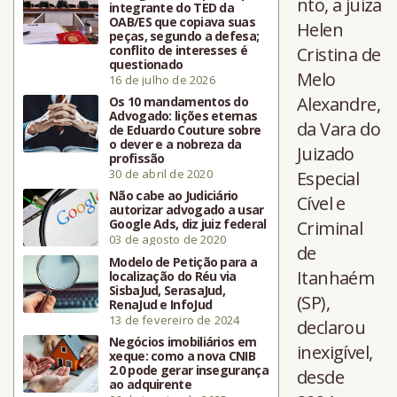
nto, a juíza
integrante do TED da
OAB/ES que copiava suas
Helen
peças, segundo a defesa;
conflito de interesses é
Cristina de
questionado
Melo
16 de julho de 2026
Alexandre,
Os 10 mandamentos do
Advogado: lições eternas
da Vara do
de Eduardo Couture sobre
o dever e a nobreza da
Juizado
profissão
30 de abril de 2020
Especial
Não cabe ao Judiciário
Cível e
autorizar advogado a usar
Google Ads, diz juiz federal
Criminal
03 de agosto de 2020
de
Modelo de Petição para a
Itanhaém
localização do Réu via
SisbaJud, SerasaJud,
(SP),
RenaJud e InfoJud
13 de fevereiro de 2024
declarou
Negócios imobiliários em
inexigível,
xeque: como a nova CNIB
2.0 pode gerar insegurança
desde
ao adquirente