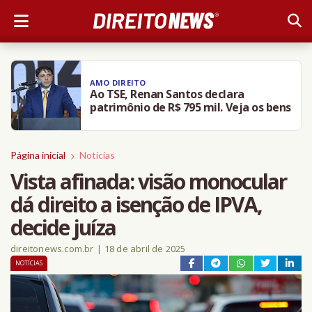
AMO DIREITO
Ao TSE, Renan Santos declara
patrimônio de R$ 795 mil. Veja os bens
Página inicial
Notícias
Vista afinada: visão monocular
dá direito a isenção de IPVA,
decide juíza
direitonews.com.br
|
18 de abril de 2025
NOTÍCIAS