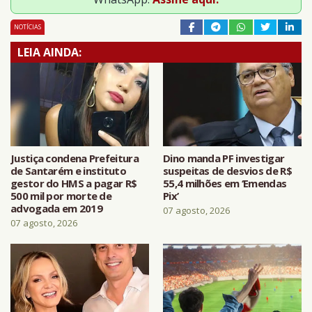
NOTÍCIAS
LEIA AINDA:
Justiça condena Prefeitura
Dino manda PF investigar
de Santarém e instituto
suspeitas de desvios de R$
gestor do HMS a pagar R$
55,4 milhões em ‘Emendas
500 mil por morte de
Pix’
advogada em 2019
07 agosto, 2026
07 agosto, 2026