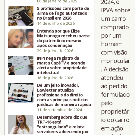
2024, o
06 de janeiro de 2025
5 profissões com porte de
IPVA sobre
arma de fogo autorizado
um carro
no Brasil em 2026
14 de junho de 2026
comprado
Entenda por que Elize
por um
Matsunaga recebeu parte
do patrimônio mesmo
homem
após condenação
29 de julho de 2026
com visão
INPI nega registro da
monocular
marca CazéTV e acende
alerta sobre propriedade
. A decisão
intelectual
atendeu
16 de julho de 2026
ao pedido
De um jeito inovador,
Lawletter atualiza
formulado
profissionais do direito
com as principais notícias
pelo
jurídicas de maneira rápida
11 de setembro de 2024
proprietár
Desembargadora diz que
io do carro
TRT-16 está
"estrangulado" e relata
em ação
servidores adoecendo por