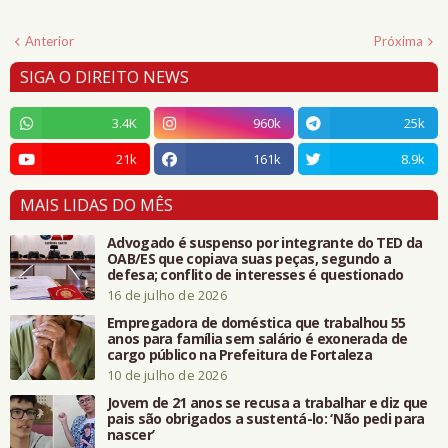
Anterior
Próxima
SIGA O DIREITO NEWS
3.4K
960k
25k
21k
161k
8.9k
MAIS LIDAS DO MÊS
Advogado é suspenso por integrante do TED da
OAB/ES que copiava suas peças, segundo a
defesa; conflito de interesses é questionado
16 de julho de 2026
Empregadora de doméstica que trabalhou 55
anos para família sem salário é exonerada de
cargo público na Prefeitura de Fortaleza
10 de julho de 2026
Jovem de 21 anos se recusa a trabalhar e diz que
pais são obrigados a sustentá-lo: ‘Não pedi para
nascer’